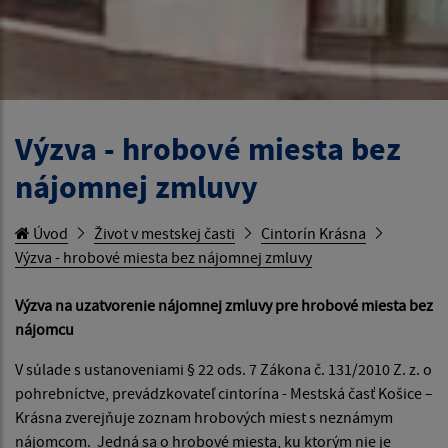
Výzva - hrobové miesta bez
nájomnej zmluvy
Úvod
Život v mestskej časti
Cintorín Krásna
Výzva - hrobové miesta bez nájomnej zmluvy
Výzva na uzatvorenie nájomnej zmluvy pre hrobové miesta bez
nájomcu
V súlade s ustanoveniami § 22 ods. 7 Zákona č. 131/2010 Z. z. o
pohrebníctve, prevádzkovateľ cintorína - Mestská časť Košice –
Krásna zverejňuje zoznam hrobových miest s neznámym
nájomcom. Jedná sa o hrobové miesta, ku ktorým nie je