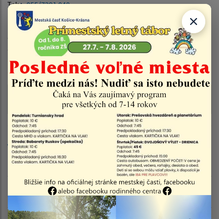
Tel:
055/7291 040
E-mail:
polakova@kosicekrasna.sk
Zoznam hrobových miest s neznámym nájomcom:
Zoznam obsahuje číslo hrobového miesta v systéme
„Virtuálny cintorín“, sektor v evidencii pohrebiska a meno
a priezvisko zosnulého (ak je známe): uvedený v prílohe
Výzva - HM bez nájomnej zmluvy
| PDF | 2.63 Mb
Dátum vyvesenia:
28.10.2024
Výzva k súčinnosti - stotožnenie
hrobových miest
Zoznam dlžníkov k 04.09.2025