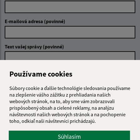
E-mailová adresa (povinné)
Text vašej správy (povinné)
Používame cookies
Súbory cookie a ďalšie technológie sledovania používame
na zlepšenie vášho zážitku z prehliadania našich
Oboznámil som sa so
spracúvaním osobných
webových stránok, na to, aby sme vám zobrazovali
údajov
prispôsobený obsah a cielené reklamy, na analýzu
návštevnosti našich webových stránok a na pochopenie
Google reCaptcha Response
toho, odkiaľ naši návštevníci prichádzajú.
Odoslať správu
Súhlasím