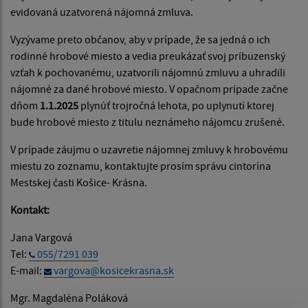
evidovaná uzatvorená nájomná zmluva.
Vyzývame preto občanov, aby v prípade, že sa jedná o ich
rodinné hrobové miesto a vedia preukázať svoj príbuzenský
vzťah k pochovanému, uzatvorili nájomnú zmluvu a uhradili
nájomné za dané hrobové miesto. V opačnom prípade začne
dňom
1.1.2025
plynúť trojročná lehota, po uplynutí ktorej
bude hrobové miesto z titulu neznámeho nájomcu zrušené.
V prípade záujmu o uzavretie nájomnej zmluvy k hrobovému
miestu zo zoznamu, kontaktujte prosím správu cintorína
Mestskej časti Košice- Krásna.
Kontakt:
Jana Vargová
Tel:
055/7291 039
E-mail:
vargova@kosicekrasna.sk
Mgr. Magdaléna Poláková