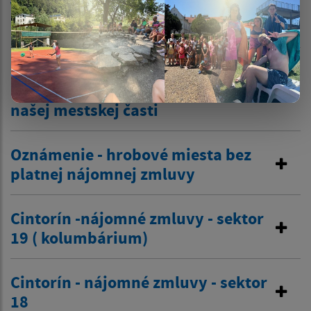
Výzva - hrobové miesta bez
nájomnej zmluvy
Do pozornosti nájomcom
hrobových miest na pohrebisku v
našej mestskej časti
Oznámenie - hrobové miesta bez
platnej nájomnej zmluvy
Cintorín -nájomné zmluvy - sektor
19 ( kolumbárium)
Cintorín - nájomné zmluvy - sektor
18