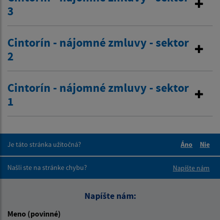
3
Cintorín - nájomné zmluvy - sektor
2
Cintorín - nájomné zmluvy - sektor
1
Je táto stránka užitočná?
Áno
Nie
Boli tieto 
Boli 
Našli ste na stránke chybu?
Napíšte nám
Napíšte nám:
Meno (povinné)