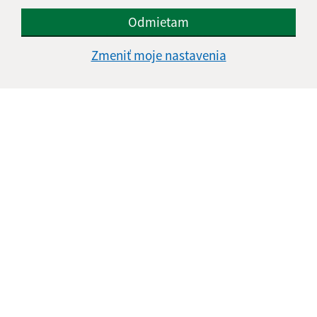
Odmietam
Informácie o stránke:
Zmeniť moje nastavenia
Vyhlásenie o prístupnosti
Autorské práva
Ochrana osobných údajov
Navigácia:
Vytlačiť aktuálnu stránku
Mapa stránok
Cookies
Rýchle odkazy:
Základné informácie
Aktuality
Fotogaléria
Videogaléria
Aktualizované: