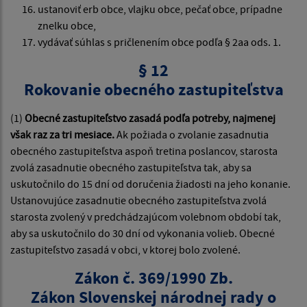
ustanoviť erb obce, vlajku obce, pečať obce, prípadne
znelku obce,
vydávať súhlas s pričlenením obce podľa § 2aa ods. 1.
§ 12
Rokovanie obecného zastupiteľstva
(1)
Obecné zastupiteľstvo zasadá podľa potreby, najmenej
však raz za tri mesiace.
Ak požiada o zvolanie zasadnutia
obecného zastupiteľstva aspoň tretina poslancov, starosta
zvolá zasadnutie obecného zastupiteľstva tak, aby sa
uskutočnilo do 15 dní od doručenia žiadosti na jeho konanie.
Ustanovujúce zasadnutie obecného zastupiteľstva zvolá
starosta zvolený v predchádzajúcom volebnom období tak,
aby sa uskutočnilo do 30 dní od vykonania volieb. Obecné
zastupiteľstvo zasadá v obci, v ktorej bolo zvolené.
Zákon č. 369/1990 Zb.
Zákon Slovenskej národnej rady o