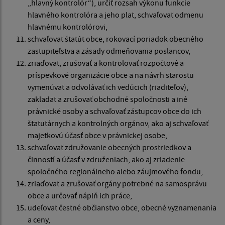
„hlavný kontrolór“), určiť rozsah výkonu funkcie
hlavného kontrolóra a jeho plat, schvaľovať odmenu
hlavnému kontrolórovi,
schvaľovať štatút obce, rokovací poriadok obecného
zastupiteľstva a zásady odmeňovania poslancov,
zriaďovať, zrušovať a kontrolovať rozpočtové a
príspevkové organizácie obce a na návrh starostu
vymenúvať a odvolávať ich vedúcich (riaditeľov),
zakladať a zrušovať obchodné spoločnosti a iné
právnické osoby a schvaľovať zástupcov obce do ich
štatutárnych a kontrolných orgánov, ako aj schvaľovať
majetkovú účasť obce v právnickej osobe,
schvaľovať združovanie obecných prostriedkov a
činností a účasť v združeniach, ako aj zriadenie
spoločného regionálneho alebo záujmového fondu,
zriaďovať a zrušovať orgány potrebné na samosprávu
obce a určovať náplň ich práce,
udeľovať čestné občianstvo obce, obecné vyznamenania
a ceny,