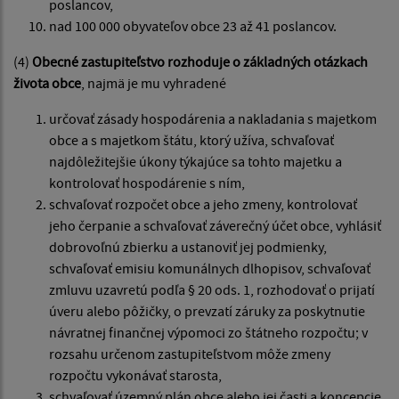
poslancov,
nad 100 000 obyvateľov obce 23 až 41 poslancov.
(4)
Obecné zastupiteľstvo rozhoduje o základných otázkach
života obce
, najmä je mu vyhradené
určovať zásady hospodárenia a nakladania s majetkom
obce a s majetkom štátu, ktorý užíva, schvaľovať
najdôležitejšie úkony týkajúce sa tohto majetku a
kontrolovať hospodárenie s ním,
schvaľovať rozpočet obce a jeho zmeny, kontrolovať
jeho čerpanie a schvaľovať záverečný účet obce, vyhlásiť
dobrovoľnú zbierku a ustanoviť jej podmienky,
schvaľovať emisiu komunálnych dlhopisov, schvaľovať
zmluvu uzavretú podľa § 20 ods. 1, rozhodovať o prijatí
úveru alebo pôžičky, o prevzatí záruky za poskytnutie
návratnej finančnej výpomoci zo štátneho rozpočtu; v
rozsahu určenom zastupiteľstvom môže zmeny
rozpočtu vykonávať starosta,
schvaľovať územný plán obce alebo jej časti a koncepcie