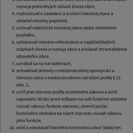
rozvoja jednotlivých oblastí života obce,
rozhodovať o zavedení a zrušení miestnej dane a
ukladať miestny poplatok,
určovať náležitosti miestnej dane alebo miestneho
poplatku,
vyhlasovať miestne referendum o najdôležitejších
otázkach života a rozvoja obce a zvolávať zhromaždenie
obyvateľov obce,
uznášať sa na nariadeniach,
schvaľovať dohody o medzinárodnej spolupráci a
členstvo obce v medzinárodnom združení podľa § 21
ods. 1,
určiť plat starostu podľa osobitného zákona a určiť
najneskôr 90 dní pred voľbami na celé funkčné obdobie
rozsah výkonu funkcie starostu; zmeniť počas
funkčného obdobia na návrh starostu rozsah výkonu
jeho funkcie,
voliť a odvolávať hlavného kontrolóra obce (ďalej len