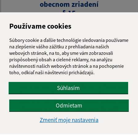
obecnom zriadení
§ 15
Komisie
Používame cookies
Obecné zastupiteľstvo môže zriaďovať komisie ako svoje
Súbory cookie a ďalšie technológie sledovania používame
stále alebo dočasné poradné, iniciatívne a kontrolné
na zlepšenie vášho zážitku z prehliadania našich
orgány.
webových stránok, na to, aby sme vám zobrazovali
Komisie sú zložené z poslancov a z ďalších osôb
prispôsobený obsah a cielené reklamy, na analýzu
zvolených obecným zastupiteľstvom.
návštevnosti našich webových stránok a na pochopenie
Zloženie a úlohy komisií vymedzuje obecné
toho, odkiaľ naši návštevníci prichádzajú.
zastupiteľstvo.
Členovi komisie, ktorý nie je poslanec, možno poskytnúť
Súhlasím
odmenu v kalendárnom roku najviac jednu polovicu
mesačného platu starostu bez zvýšenia podľa príslušnej
Odmietam
platovej skupiny;13) to sa vzťahuje aj na člena výboru
mestskej časti, ktorý nie je poslanec.
Zmeniť moje nastavenia