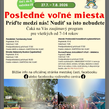
Ing. Peter Kubička
Predseda: Komisie na ochranu verejného záujmu
Člen: Komisie verejného poriadku, Komisie sociálnych vecí,
rodiny a zdravia, Komisie pre kultúru a šport, Mandátovej
komisie
E-mail:
peterkubicka84@gmail.com