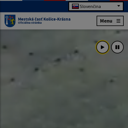
Slovenčina
Mestská časť Košice-Krásna
Menu
Oficiálna stránka