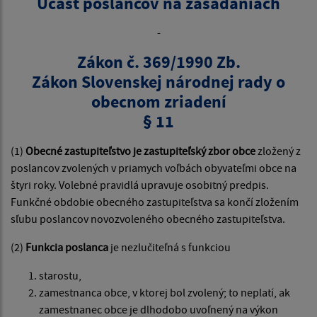
Účasť poslancov na zasadaniach
-
Zákon č. 369/1990 Zb.
Zákon Slovenskej národnej rady o
obecnom zriadení
§ 11
(1)
Obecné zastupiteľstvo je zastupiteľský zbor obce
zložený z
poslancov zvolených v priamych voľbách obyvateľmi obce na
štyri roky. Volebné pravidlá upravuje osobitný predpis.
Funkčné obdobie obecného zastupiteľstva sa končí zložením
sľubu poslancov novozvoleného obecného zastupiteľstva.
(2)
Funkcia poslanca
je nezlučiteľná s funkciou
starostu,
zamestnanca obce, v ktorej bol zvolený; to neplatí, ak
zamestnanec obce je dlhodobo uvoľnený na výkon