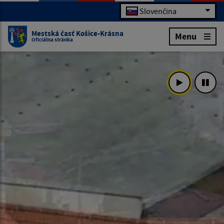
Slovenčina
Mestská časť Košice-Krásna
Menu
Oficiálna stránka