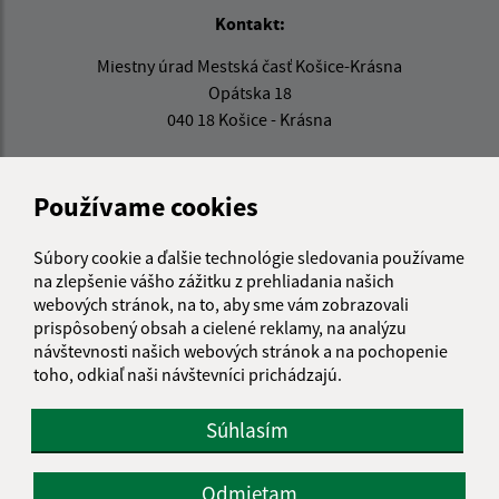
Kontakt:
Miestny úrad Mestská časť Košice-Krásna
Opátska 18
040 18 Košice - Krásna
sekretariat@kosicekrasna.sk
+421 55 6852 874
Používame cookies
IČO: 00691020
Súbory cookie a ďalšie technológie sledovania používame
na zlepšenie vášho zážitku z prehliadania našich
webových stránok, na to, aby sme vám zobrazovali
prispôsobený obsah a cielené reklamy, na analýzu
návštevnosti našich webových stránok a na pochopenie
toho, odkiaľ naši návštevníci prichádzajú.
Súhlasím
Odmietam