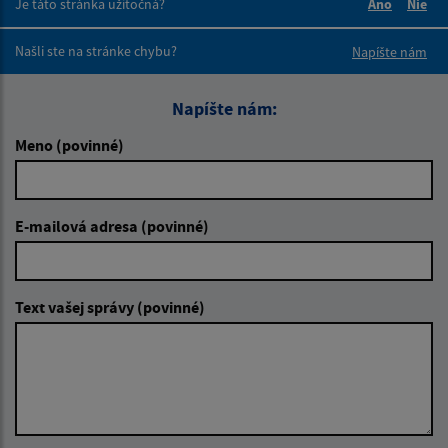
Je táto stránka užitočná?
Áno
Nie
Boli tieto 
Boli 
Našli ste na stránke chybu?
Napíšte nám
Napíšte nám:
Meno (povinné)
E-mailová adresa (povinné)
Text vašej správy (povinné)