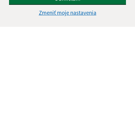
Zmeniť moje nastavenia
Informácie o stránke:
Vyhlásenie o prístupnosti
Autorské práva
Ochrana osobných údajov
Navigácia:
Vytlačiť aktuálnu stránku
Mapa stránok
Cookies
Rýchle odkazy:
Základné informácie
Aktuality