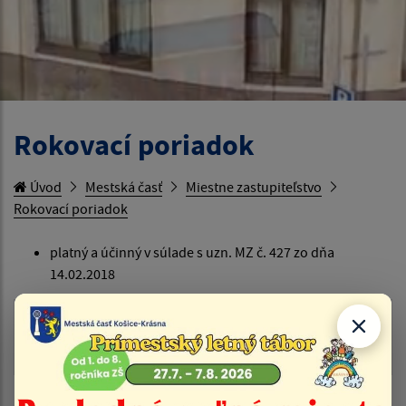
Rokovací poriadok
Úvod
Mestská časť
Miestne zastupiteľstvo
Rokovací poriadok
platný a účinný v súlade s uzn. MZ č. 427 zo dňa
14.02.2018
Rokovací poriadok Miestneho zastupiteľstva MČ Košice -
Krásna
| PDF | 0.14 Mb
Dátum vyvesenia:
17.02.2018