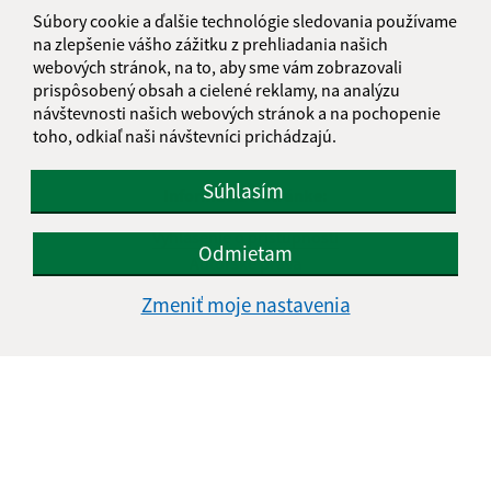
Súbory cookie a ďalšie technológie sledovania používame
na zlepšenie vášho zážitku z prehliadania našich
webových stránok, na to, aby sme vám zobrazovali
prispôsobený obsah a cielené reklamy, na analýzu
návštevnosti našich webových stránok a na pochopenie
toho, odkiaľ naši návštevníci prichádzajú.
Súhlasím
Informácie o stránke:
Vyhlásenie o prístupnosti
Odmietam
Autorské práva
Ochrana osobných údajov
Zmeniť moje nastavenia
Navigácia:
Vytlačiť aktuálnu stránku
Mapa stránok
Cookies
Rýchle odkazy: