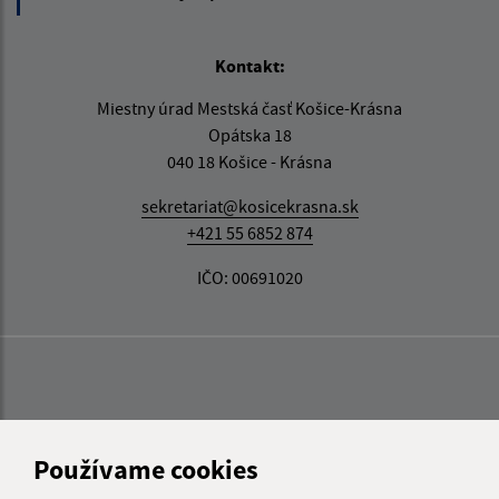
Kontakt:
Miestny úrad Mestská časť Košice-Krásna
Opátska 18
040 18 Košice - Krásna
sekretariat@kosicekrasna.sk
+421 55 6852 874
IČO: 00691020
Používame cookies