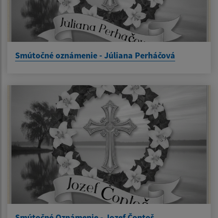
Smútočné oznámenie - Júliana Perháčová
Smútočné Oznámenie - Jozef Čontoš