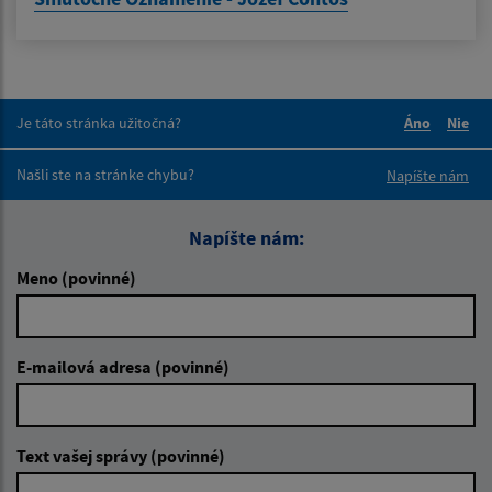
Je táto stránka užitočná?
Áno
Nie
Boli tieto 
Boli 
Našli ste na stránke chybu?
Napíšte nám
Napíšte nám:
Meno (povinné)
E-mailová adresa (povinné)
Text vašej správy (povinné)