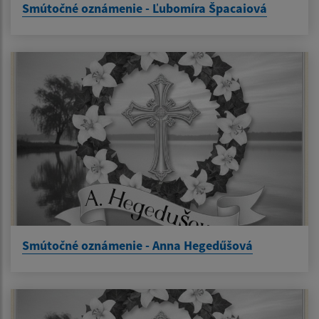
Smútočné oznámenie - Ľubomíra Špacaiová
Smútočné oznámenie - Anna Hegedűšová