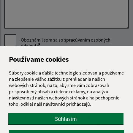
Oboznámil som sa so
spracúvaním osobných
údajov
Používame cookies
Google reCaptcha Response
Odoslať správu
Súbory cookie a ďalšie technológie sledovania používame
na zlepšenie vášho zážitku z prehliadania našich
webových stránok, na to, aby sme vám zobrazovali
Úradné hodiny:
prispôsobený obsah a cielené reklamy, na analýzu
návštevnosti našich webových stránok a na pochopenie
Deň
Čas doobeda
Čas poobede
toho, odkiaľ naši návštevníci prichádzajú.
Pondelok:
08:00 - 12:00
13:00 - 17:00
Utorok:
08:00 - 12:00
13:00 - 16:00
Súhlasím
Streda:
08:00 - 12:00
13:00 - 17:00