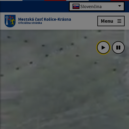
Slovenčina
Mestská časť Košice-Krásna
Menu
Oficiálna stránka