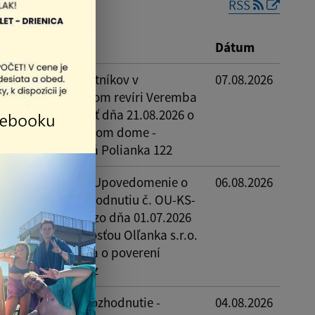
RSS
Reset
opis
Dátum
hromaždenie vlastníkov v
07.08.2026
poločnom poľovnom revíri Veremba
toré sa bude konať dňa 21.08.2026 o
0:00 hod v Kultúrnom dome -
asadačka, Košická Polianka 122
erejná vyhláška - Upovedomenie o
06.08.2026
dvolaní proti rozhodnutiu č. OU-KS-
LO2-2026/010238 zo dňa 01.07.2026
odaným spoločnosťou Olľanka s.r.o.
o veci rozhodnutia o poverení
oľovníckej organiz
erejná vyhláška rozhodnutie -
04.08.2026