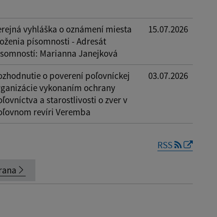
erejná vyhláška o oznámení miesta
15.07.2026
loženia písomnosti - Adresát
ísomností: Marianna Janejková
ozhodnutie o poverení poľovníckej
03.07.2026
rganizácie vykonaním ochrany
ľovníctva a starostlivosti o zver v
oľovnom revíri Veremba
RSS
rana