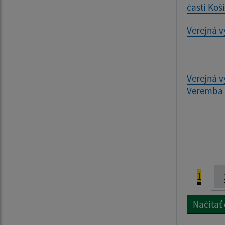
časti Koš
Verejná v
Verejná v
Veremba
1
Načítať