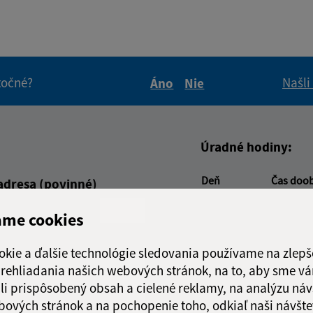
itočné?
Našli
Áno
Nie
Boli tieto informácie pre 
Boli tieto informáci
Úradné hodiny:
Deň
Čas doo
adresa (povinné)
Pondelok:
08:00 - 1
ame cookies
Utorok:
08:00 - 1
Streda:
08:00 - 1
okie a ďalšie technológie sledovania používame na zlepš
Štvrtok:
nestránk
 prehliadania našich webových stránok, na to, aby sme v
Piatok:
08:00 - 1
li prispôsobený obsah a cielené reklamy, na analýzu náv
Obedňajšia prestáv
bových stránok a na pochopenie toho, odkiaľ naši návšte