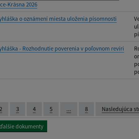
ice-Krásna 2026
yhláška o oznámení miesta uloženia písomnosti
V
u
p
yhláška - Rozhodnutie poverenia v poľovnom revíri
R
o
po
p
2
3
4
5
...
8
Nasledujúca st
 ďalšie dokumenty