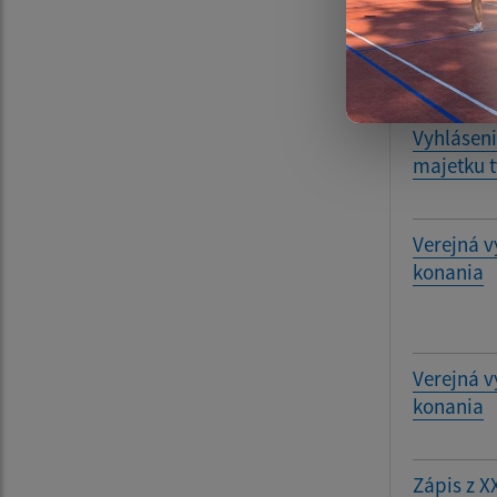
bytový do
Oznámeni
Vyhlásen
majetku t
Verejná v
konania
Verejná v
konania
Zápis z X