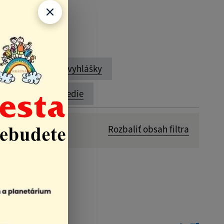
lán
Verejné vyhlášky
Životné prostredie
Rozbaliť obsah filtra
Dátum zverejnenia od:
kritériám: 78)