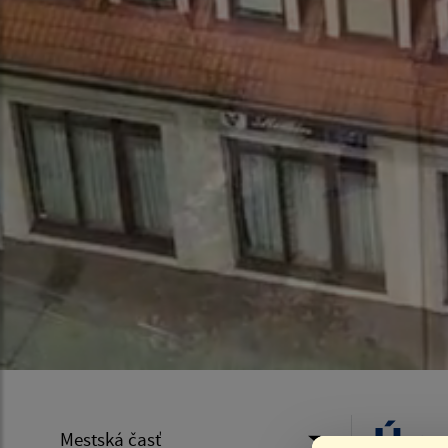
Úra
Mestská časť