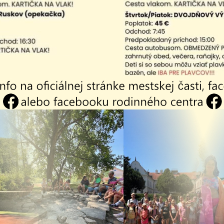
ovať
P
 formou verejnej vyhlášky
Z
s
k
1
z
yhláška - Upovedomenie o odvolaní proti
V
tiu č. OU-KS-PLO2-2026/010238 zo dňa 01.07.2026
o
P
p
v
p
yhláška rozhodnutie - Rezidencia Pavlova hora
V