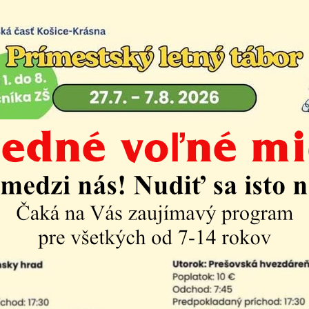
Mestská časť
Úradná tabuľa
Rôzne
Rozpočet-Hospodárenie
Územný p
Referendá
VZN
Zámery
Zasadnutia MZ
ovať obsah
:
Popis:
ložiek na stránke:
zverejnenia do:
 vyhľadávania (počet dokumentov vyhovujúcich zadaným 