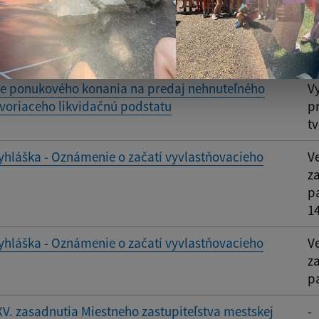
m A + B + infraštruktúra
R
A 
e o dobrovoľnej dražbe
O
ie ponukového konania na predaj nehnuteľného
V
voriaceho likvidačnú podstatu
p
t
yhláška - Oznámenie o začatí vyvlastňovacieho
V
z
pa
1
yhláška - Oznámenie o začatí vyvlastňovacieho
V
z
pa
XV. zasadnutia Miestneho zastupiteľstva mestskej
-