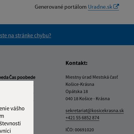
Generované portálom
Uradne.sk
 ste na stránke chybu?
vás užitočné?
e pre vás užitočné?
Kontakt:
Miestny úrad Mestská časť
beda
Čas poobede
Košice-Krásna
2:00
13:00 - 17:00
Opátska 18
2:00
13:00 - 16:00
040 18 Košice - Krásna
2:00
13:00 - 17:00
enie vášho
ový deň
sekretariat@kosicekrasna.sk
ám
2:00
+421 55 6852 874
števnosti
ka:
12:00 - 13:00
IČO: 00691020
vníci