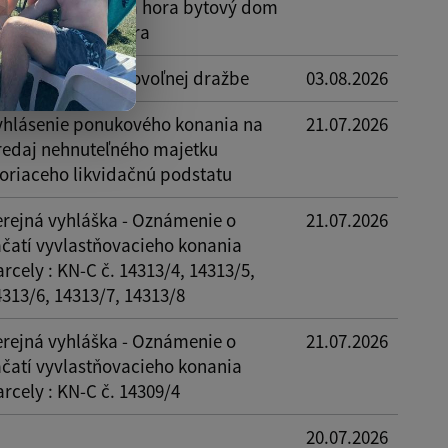
ezidencia Pavlova hora bytový dom
+ B + infraštruktúra
známenie o dobrovoľnej dražbe
03.08.2026
yhlásenie ponukového konania na
21.07.2026
redaj nehnuteľného majetku
voriaceho likvidačnú podstatu
erejná vyhláška - Oznámenie o
21.07.2026
ačatí vyvlastňovacieho konania
rcely : KN-C č. 14313/4, 14313/5,
4313/6, 14313/7, 14313/8
erejná vyhláška - Oznámenie o
21.07.2026
ačatí vyvlastňovacieho konania
rcely : KN-C č. 14309/4
20.07.2026