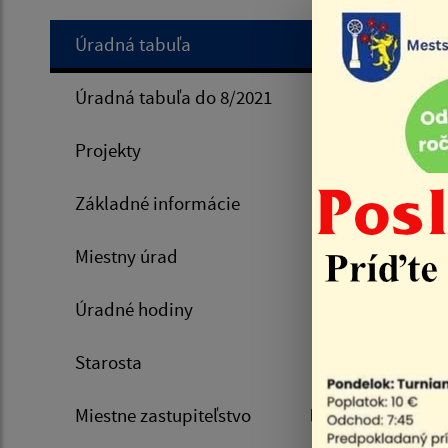
Úradná tabuľa
Úvod
Úradná tabuľa do 8/2021
Všetko
Projekty
Voľby/
Základné informácie
Miestny úrad
Filtr
Názov
Úradné hodiny
Počet po
Starosta
Dátum 
Miestne zastupiteľstvo
Výsledky