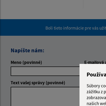
Boli tieto informácie pre vás už
Napíšte nám:
Meno (povinné)
E-mailová 
Použív
Text vašej správy (povinné)
Súbory co
zážitku z
zobrazova
našich we