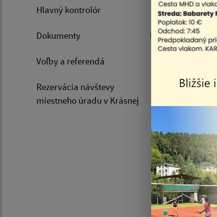
Hlavný kontrolór
Filtr
Názov
Dokumenty
Pozvánka
Voľby a referendá
Rezervácia návštevy
miestneho úradu v Krásnej
Verejná v
rozhodnu
Verejná v