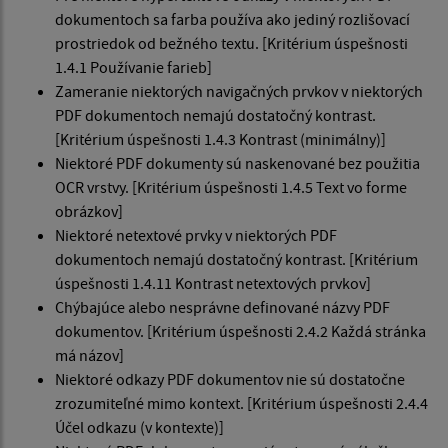
dokumentoch sa farba používa ako jediný rozlišovací
prostriedok od bežného textu. [Kritérium úspešnosti
1.4.1 Používanie farieb]
Zameranie niektorých navigačných prvkov v niektorých
PDF dokumentoch nemajú dostatočný kontrast.
[Kritérium úspešnosti 1.4.3 Kontrast (minimálny)]
Niektoré PDF dokumenty sú naskenované bez použitia
OCR vrstvy. [Kritérium úspešnosti 1.4.5 Text vo forme
obrázkov]
Niektoré netextové prvky v niektorých PDF
dokumentoch nemajú dostatočný kontrast. [Kritérium
úspešnosti 1.4.11 Kontrast netextových prvkov]
Chýbajúce alebo nesprávne definované názvy PDF
dokumentov. [Kritérium úspešnosti 2.4.2 Každá stránka
má názov]
Niektoré odkazy PDF dokumentov nie sú dostatočne
zrozumiteľné mimo kontext. [Kritérium úspešnosti 2.4.4
Účel odkazu (v kontexte)]