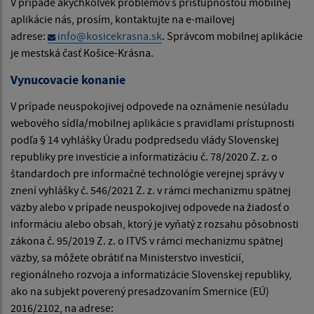
V prípade akýchkoľvek problémov s prístupnosťou mobilnej
aplikácie nás, prosím, kontaktujte na e-mailovej
adrese:
info@kosicekrasna.sk
. Správcom mobilnej aplikácie
je mestská časť Košice-Krásna.
Vynucovacie konanie
V prípade neuspokojivej odpovede na oznámenie nesúladu
webového sídla/mobilnej aplikácie s pravidlami prístupnosti
podľa § 14 vyhlášky Úradu podpredsedu vlády Slovenskej
republiky pre investície a informatizáciu č. 78/2020 Z. z. o
štandardoch pre informačné technológie verejnej správy v
znení vyhlášky č. 546/2021 Z. z. v rámci mechanizmu spätnej
väzby alebo v prípade neuspokojivej odpovede na žiadosť o
informáciu alebo obsah, ktorý je vyňatý z rozsahu pôsobnosti
zákona č. 95/2019 Z. z. o ITVS v rámci mechanizmu spätnej
väzby, sa môžete obrátiť na Ministerstvo investícií,
regionálneho rozvoja a informatizácie Slovenskej republiky,
ako na subjekt poverený presadzovaním Smernice (EÚ)
2016/2102, na adrese: