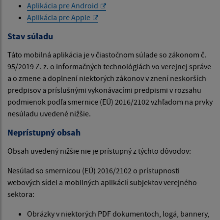
Aplikácia pre Android
Aplikácia pre Apple
Stav súladu
Táto mobilná aplikácia je v čiastočnom súlade so zákonom č.
95/2019 Z. z. o informačných technológiách vo verejnej správe
a o zmene a doplnení niektorých zákonov v znení neskorších
predpisov a príslušnými vykonávacími predpismi v rozsahu
podmienok podľa smernice (EÚ) 2016/2102 vzhľadom na prvky
nesúladu uvedené nižšie.
Neprístupný obsah
Obsah uvedený nižšie nie je prístupný z týchto dôvodov:
Nesúlad so smernicou (EÚ) 2016/2102 o prístupnosti
webových sídel a mobilných aplikácií subjektov verejného
sektora:
Obrázky v niektorých PDF dokumentoch, logá, bannery,