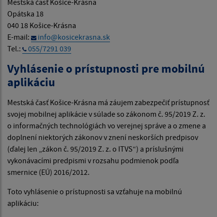
Mestská časť Košice-Krásna
Opátska 18
040 18 Košice-Krásna
E-mail:
info@kosicekrasna.sk
Tel.:
055/7291 039
Vyhlásenie o prístupnosti pre mobilnú
aplikáciu
Mestská časť Košice-Krásna má záujem zabezpečiť prístupnosť
svojej mobilnej aplikácie v súlade so zákonom č. 95/2019 Z. z.
o informačných technológiách vo verejnej správe a o zmene a
doplnení niektorých zákonov v znení neskorších predpisov
(ďalej len „zákon č. 95/2019 Z. z. o ITVS“) a príslušnými
vykonávacími predpismi v rozsahu podmienok podľa
smernice (EÚ) 2016/2012.
Toto vyhlásenie o prístupnosti sa vzťahuje na mobilnú
aplikáciu: