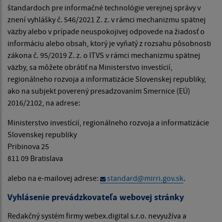
štandardoch pre informačné technológie verejnej správy v
znení vyhlášky č. 546/2021 Z. z. v rámci mechanizmu spätnej
väzby alebo v prípade neuspokojivej odpovede na žiadosť o
informáciu alebo obsah, ktorý je vyňatý z rozsahu pôsobnosti
zákona č. 95/2019 Z. z. o ITVS v rámci mechanizmu spätnej
väzby, sa môžete obrátiť na Ministerstvo investícií,
regionálneho rozvoja a informatizácie Slovenskej republiky,
ako na subjekt poverený presadzovaním Smernice (EÚ)
2016/2102, na adrese:
Ministerstvo investícií, regionálneho rozvoja a informatizácie
Slovenskej republiky
Pribinova 25
811 09 Bratislava
alebo na e-mailovej adrese:
standard@mirri.gov.sk
.
Vyhlásenie prevádzkovateľa webovej stránky
Redakčný systém firmy webex.digital s.r.o. nevyužíva a