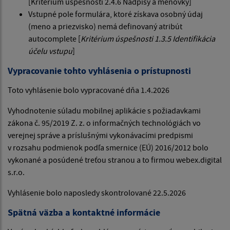
[Kritérium úspešnosti 2.4.6 Nadpisy a menovky]
Vstupné pole formulára, ktoré získava osobný údaj
(meno a priezvisko) nemá definovaný atribút
autocomplete [
Kritérium úspešnosti 1.3.5 Identifikácia
účelu vstupu
]
Vypracovanie tohto vyhlásenia o prístupnosti
Toto vyhlásenie bolo vypracované dňa 1.4.2026
Vyhodnotenie súladu mobilnej aplikácie s požiadavkami
zákona č. 95/2019 Z. z. o informačných technológiách vo
verejnej správe a príslušnými vykonávacími predpismi
v rozsahu podmienok podľa smernice (EÚ) 2016/2012 bolo
vykonané a posúdené treťou stranou a to firmou webex.digital
s.r.o.
Vyhlásenie bolo naposledy skontrolované 22.5.2026
Spätná väzba a kontaktné informácie