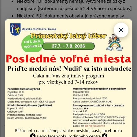
Niektoré PDF dokumenty nemajú vytvorené záložky z
nadpisov. [Kritérium úspešnosti 2.4.5 Viacero spôsobov]
Niektoré PDF dokumenty obsahujú prázdne nadpisy.
[Kritérium úspešnosti 2.4.6 Nadpisy a menovky]
Vstupné pole formulára, ktoré získava osobný údaj
(meno a priezvisko) nemá definovaný atribút
autocomplete [
Kritérium úspešnosti 1.3.5 Identifikácia
účelu vstupu
]
Na webovom sídle sa môže vyskytnúť problém pri
zobrazení obsahu v šírke 320 CSS pixelov – pretekanie
textu mimo okno prehliadača. [
Kritérium úspešnosti
1.4.10 Zmena usporiadania obsahu
]
Nesprávne nastavený lang pre cudzojazyčné nadpisy
v stránkach v slovenčine
[Kritérium úspešnosti 3.1.2
Jazyk jednotlivých častí]
Vypracovanie tohto vyhlásenia o prístupnosti
Toto vyhlásenie bolo vypracované dňa 1.4.2026