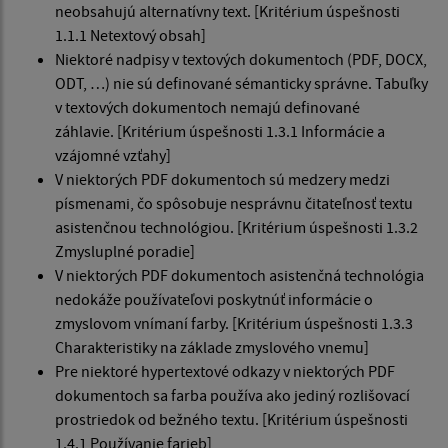
neobsahujú alternatívny text. [Kritérium úspešnosti
1.1.1 Netextový obsah]
Niektoré nadpisy v textových dokumentoch (PDF, DOCX,
ODT, …) nie sú definované sémanticky správne. Tabuľky
v textových dokumentoch nemajú definované
záhlavie. [Kritérium úspešnosti 1.3.1 Informácie a
vzájomné vzťahy]
V niektorých PDF dokumentoch sú medzery medzi
písmenami, čo spôsobuje nesprávnu čitateľnosť textu
asistenčnou technológiou. [Kritérium úspešnosti 1.3.2
Zmysluplné poradie]
V niektorých PDF dokumentoch asistenčná technológia
nedokáže používateľovi poskytnúť informácie o
zmyslovom vnímaní farby. [Kritérium úspešnosti 1.3.3
Charakteristiky na základe zmyslového vnemu]
Pre niektoré hypertextové odkazy v niektorých PDF
dokumentoch sa farba používa ako jediný rozlišovací
prostriedok od bežného textu. [Kritérium úspešnosti
1.4.1 Používanie farieb]