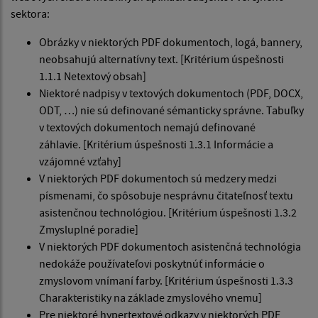
sektora:
Obrázky v niektorých PDF dokumentoch, logá, bannery,
neobsahujú alternatívny text. [Kritérium úspešnosti
1.1.1 Netextový obsah]
Niektoré nadpisy v textových dokumentoch (PDF, DOCX,
ODT, …) nie sú definované sémanticky správne. Tabuľky
v textových dokumentoch nemajú definované
záhlavie. [Kritérium úspešnosti 1.3.1 Informácie a
vzájomné vzťahy]
V niektorých PDF dokumentoch sú medzery medzi
písmenami, čo spôsobuje nesprávnu čitateľnosť textu
asistenčnou technológiou. [Kritérium úspešnosti 1.3.2
Zmysluplné poradie]
V niektorých PDF dokumentoch asistenčná technológia
nedokáže používateľovi poskytnúť informácie o
zmyslovom vnímaní farby. [Kritérium úspešnosti 1.3.3
Charakteristiky na základe zmyslového vnemu]
Pre niektoré hypertextové odkazy v niektorých PDF