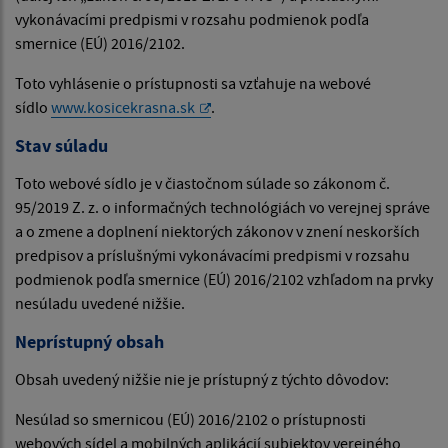
vykonávacími predpismi v rozsahu podmienok podľa
smernice (EÚ) 2016/2102.
Toto vyhlásenie o prístupnosti sa vzťahuje na webové
sídlo
www.kosicekrasna.sk
.
Stav súladu
Toto webové sídlo je v čiastočnom súlade so zákonom č.
95/2019 Z. z. o informačných technológiách vo verejnej správe
a o zmene a doplnení niektorých zákonov v znení neskorších
predpisov a príslušnými vykonávacími predpismi v rozsahu
podmienok podľa smernice (EÚ) 2016/2102 vzhľadom na prvky
nesúladu uvedené nižšie.
Neprístupný obsah
Obsah uvedený nižšie nie je prístupný z týchto dôvodov:
Nesúlad so smernicou (EÚ) 2016/2102 o prístupnosti
webových sídel a mobilných aplikácií subjektov verejného