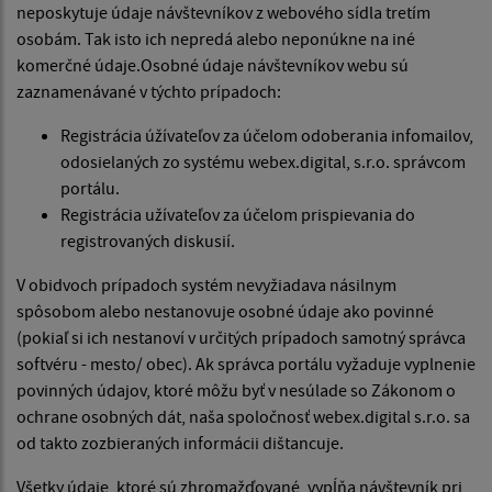
neposkytuje údaje návštevníkov z webového sídla tretím
osobám. Tak isto ich nepredá alebo neponúkne na iné
komerčné údaje.Osobné údaje návštevníkov webu sú
zaznamenávané v týchto prípadoch:
Registrácia úžívateľov za účelom odoberania infomailov,
odosielaných zo systému webex.digital, s.r.o. správcom
portálu.
Registrácia užívateľov za účelom prispievania do
registrovaných diskusií.
V obidvoch prípadoch systém nevyžiadava násilnym
spôsobom alebo nestanovuje osobné údaje ako povinné
(pokiaľ si ich nestanoví v určitých prípadoch samotný správca
softvéru - mesto/ obec). Ak správca portálu vyžaduje vyplnenie
povinných údajov, ktoré môžu byť v nesúlade so Zákonom o
ochrane osobných dát, naša spoločnosť webex.digital s.r.o. sa
od takto zozbieraných informácii dištancuje.
Všetky údaje, ktoré sú zhromažďované, vypĺňa návštevník pri