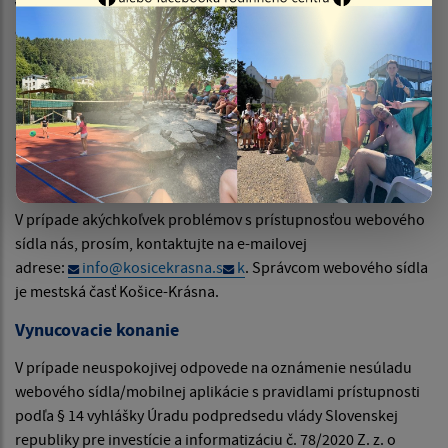
Vyhodnotenie súladu webového sídla s požiadavkami zákona
č. 95/2019 Z. z. o informačných technológiách vo verejnej
správe a príslušnými vykonávacími predpismi v rozsahu
podmienok podľa smernice (EÚ) 2016/2012 bolo vykonané a
posúdené treťou stranou a to firmou webex.digital s.r.o.
Vyhlásenie bolo naposledy skontrolované 22.5.2026
Spätná väzba a kontaktné informácie
V prípade akýchkoľvek problémov s prístupnosťou webového
sídla nás, prosím, kontaktujte na e-mailovej
adrese:
info@kosicekrasna.s
k
. Správcom webového sídla
je mestská časť Košice-Krásna.
Vynucovacie konanie
V prípade neuspokojivej odpovede na oznámenie nesúladu
webového sídla/mobilnej aplikácie s pravidlami prístupnosti
podľa § 14 vyhlášky Úradu podpredsedu vlády Slovenskej
republiky pre investície a informatizáciu č. 78/2020 Z. z. o