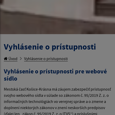
Vyhlásenie o prístupnosti
Úvod
Vyhlásenie o prístupnosti
Vyhlásenie o prístupnosti pre webové
sídlo
Mestská časť Košice-Krásna má záujem zabezpečiť prístupnosť
svojho webového sídla v súlade so zákonom č. 95/2019 Z. z. o
informačných technológiách vo verejnej správe a o zmene a
doplnení niektorých zákonov v znení neskorších predpisov
(ďalej len „zákon č. 95/2019 Z. z. o ITVS“) a príslušnými