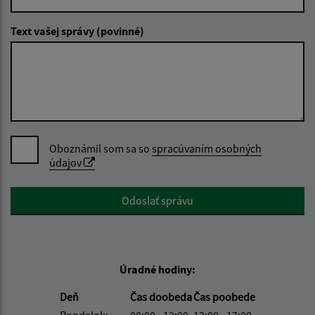
Text vašej správy (povinné)
Oboznámil som sa so
spracúvaním osobných
údajov
Google reCaptcha Response
Odoslať správu
Úradné hodiny:
Deň
Čas doobeda
Čas poobede
Pondelok:
08:00 - 12:00
13:00 - 17:00