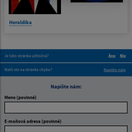
Heraldika
Je táto stránka užitočná?
Áno
Nie
Boli tieto 
Boli 
Našli ste na stránke chybu?
Napíšte nám
Napíšte nám:
Meno (povinné)
E-mailová adresa (povinné)