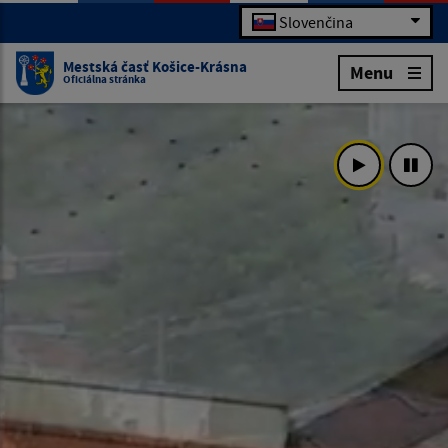
Slovenčina
Mestská časť Košice-Krásna
Menu
Oficiálna stránka