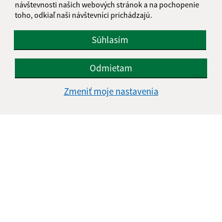
návštevnosti našich webových stránok a na pochopenie
toho, odkiaľ naši návštevníci prichádzajú.
Súhlasím
Odmietam
Zmeniť moje nastavenia
Informácie o stránke:
Vyhlásenie o prístupnosti
Autorské práva
Ochrana osobných údajov
Navigácia: