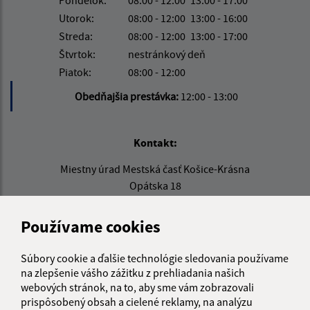
Utorok:
08:00 - 12:00
13:00 - 16:00
Streda:
08:00 - 12:00
13:00 - 17:00
Štvrtok:
nestránkový deň
Piatok:
08:00 - 12:00
Obedňajšia prestávka:
12:00 - 13:00
Kontakt:
Miestny úrad Mestská časť Košice-Krásna
Opátska 18
040 18 Košice - Krásna
Používame cookies
sekretariat@kosicekrasna.sk
+421 55 6852 874
Súbory cookie a ďalšie technológie sledovania používame
na zlepšenie vášho zážitku z prehliadania našich
IČO: 00691020
webových stránok, na to, aby sme vám zobrazovali
prispôsobený obsah a cielené reklamy, na analýzu