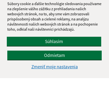
Kontakt:
Súbory cookie a ďalšie technológie sledovania používame
na zlepšenie vášho zážitku z prehliadania našich
Miestny úrad Mestská časť Košice-Krásna
webových stránok, na to, aby sme vám zobrazovali
Opátska 18
prispôsobený obsah a cielené reklamy, na analýzu
040 18 Košice - Krásna
návštevnosti našich webových stránok a na pochopenie
toho, odkiaľ naši návštevníci prichádzajú.
sekretariat@kosicekrasna.sk
+421 55 6852 874
Súhlasím
IČO: 00691020
Odmietam
Zmeniť moje nastavenia