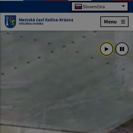
Slovenčina
Mestská časť Košice-Krásna
Menu
Oficiálna stránka