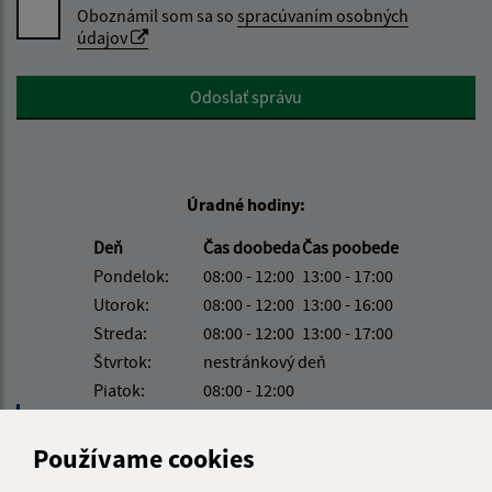
Oboznámil som sa so
spracúvaním osobných
údajov
Google reCaptcha Response
Odoslať správu
Úradné hodiny:
Deň
Čas doobeda
Čas poobede
Pondelok:
08:00 - 12:00
13:00 - 17:00
Utorok:
08:00 - 12:00
13:00 - 16:00
Streda:
08:00 - 12:00
13:00 - 17:00
Štvrtok:
nestránkový deň
Piatok:
08:00 - 12:00
Obedňajšia prestávka:
12:00 - 13:00
Používame cookies