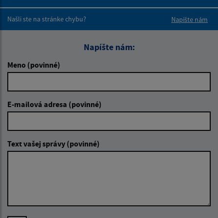
Boli tieto 
Boli 
Našli ste na stránke chybu?
Napíšte nám
Napíšte nám:
Meno (povinné)
E-mailová adresa (povinné)
Text vašej správy (povinné)