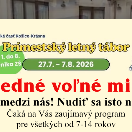
ázne nepôvodné druhy
Život v mestskej časti
Invázne nepôvodné druhy rast
zákona NR SR č. 150/2019 Z. z. o prevencii a manažment
o zmene a doplnení niektorých zákonov, v platnosti od 1.
ia) pozemkov v Mestskej časti Košice – Krásna sú povinní
alo k šíreniu inváznych druhov bylín a drevín a v prípad