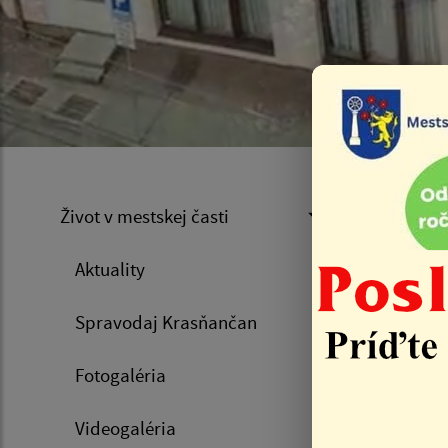
Inv
Život v mestskej časti
Aktuality
Úvod
Spravodaj Krasňančan
V zmysle
Fotogaléria
druhov a 
(užívatel
Videogaléria
nedochádz