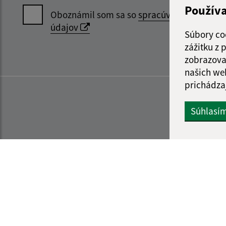
Použív
Oboznámil som sa so
spracúvaním osobný
údajov
Súbory co
zážitku z
zobrazova
našich we
prichádza
Súhlasí