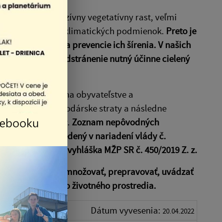
ožňujú ich intenzívny vegetatívny rast, veľmi
 za nepriaznivých klimatických podmienok.
Preto je
 odstraňovania a prevencie ich šírenia. V našich
reto je na ich odstránenie nutný účinne cielený
dravotné riziká na obyvateľstve a
konomické a hospodárske straty a následne
 inváznych druhov.
Zoznam nepôvodných
Slovenska je uvedený v nariadení vlády č.
tlín ustanovuje vyhláška MŽP SR č. 450/2019 Z. z.
akázané držať, rozmnožovať, prepravovať, uvádzať
ozemkov šíriť do životného prostredia.
Dátum vyvesenia:
20.04.2022