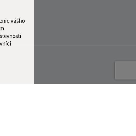
enie vášho
ám
števnosti
vníci