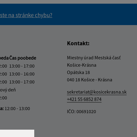
 ste na stránke chybu?
vás užitočné?
e pre vás užitočné?
Kontakt:
Miestny úrad Mestská časť
beda
Čas poobede
Košice-Krásna
2:00
13:00 - 17:00
Opátska 18
2:00
13:00 - 16:00
040 18 Košice - Krásna
2:00
13:00 - 17:00
ový deň
sekretariat@kosicekrasna.sk
2:00
+421 55 6852 874
ka:
12:00 - 13:00
IČO: 00691020