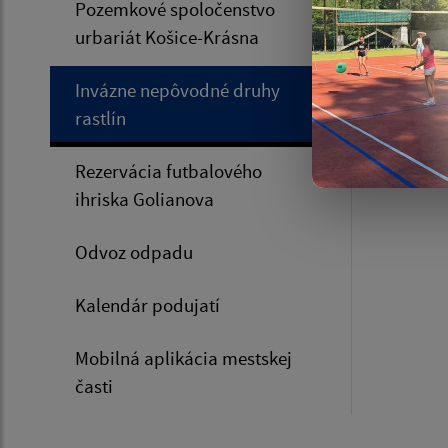
Pozemkové spoločenstvo
Zozn
urbariát Košice-Krásna
Výsk
3.89 Mb
Invázne nepôvodné druhy
rastlín
Rezervácia futbalového
ihriska Golianova
Odvoz odpadu
Kalendár podujatí
Mobilná aplikácia mestskej
časti