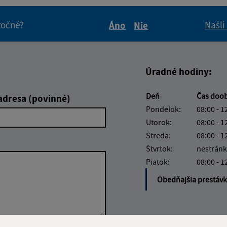
itočné?
Našli
Áno
Nie
Boli tieto informácie pre 
Boli tieto informáci
Úradné hodiny:
Deň
Čas doo
adresa (povinné)
Pondelok:
08:00 - 1
Utorok:
08:00 - 1
Streda:
08:00 - 1
Štvrtok:
nestránk
Piatok:
08:00 - 1
Obedňajšia prestáv