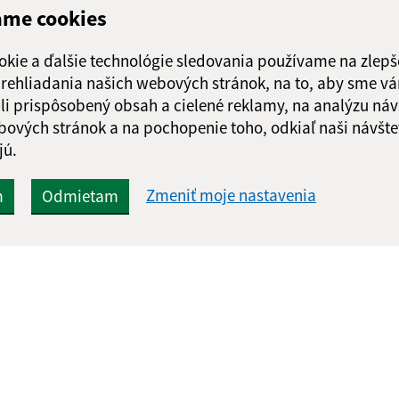
ame cookies
Google reCaptcha Response
Odoslať
ch
správu
okie a ďalšie technológie sledovania používame na zlepš
 prehliadania našich webových stránok, na to, aby sme v
li prispôsobený obsah a cielené reklamy, na analýzu náv
bových stránok a na pochopenie toho, odkiaľ naši návšte
jú.
Zmeniť moje nastavenia
m
Odmietam