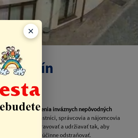
 rastlín
lín
e introdukcie a šírenia inváznych nepôvodných
 januára 202
0, vlastníci, správcovia a nájomcovia
 tieto pozemky spravovať a udržiavať tak, aby
e ich výskytu ich účinne odstraňovať.