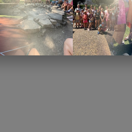
am inváznych rastlín jednotlivých mestských častí
| PDF |
yt, odstraňovanie, nakladanie s biomasou inváznych ras