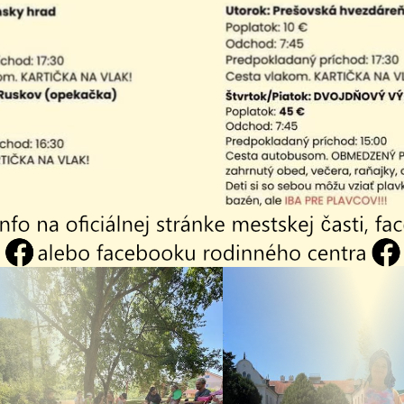
epôvodné druhy rastlín disponujú vlastnosťami, ktoré um
produkciu a potláčanie rastu pôvodných druhov a to aj
celospoločensky systematický a koordinovaný postup ich
ch majú invázne druhy málo prirodzených nepriateľov, p
sah.
nváznych nepôvodných druhov spôsobuje nielen závažné z
ntálne škodlivé dosahy na prírodné prostredie ale aj e
ekonomické náklady na odstraňovanie následkov šírenia
 druhov vzbudzujúcich obavy svojím výskytom na území 
 Podmienky a spôsob odstraňovania inváznych druhov ras
týchto ustanovení je invázne nepôvodné druhy rastlín z
estovať alebo neregulovaným výsevom z neudržiavaných p
vencia a manažment podľa zákona č. 1502019
| PDF | 0.46 Mb