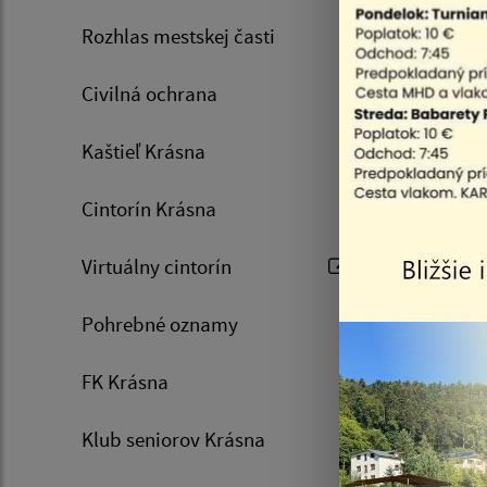
Rozhlas mestskej časti
Invázne n
účinnú re
Civilná ochrana
potrebný 
podmienka
Kaštieľ Krásna
ľudský zá
Šírenie i
Cintorín Krásna
environme
Virtuálny cintorín
zvýšené 
inváznych
Pohrebné oznamy
449/2019.
V zmysle 
FK Krásna
na trh, p
Klub seniorov Krásna
Pre