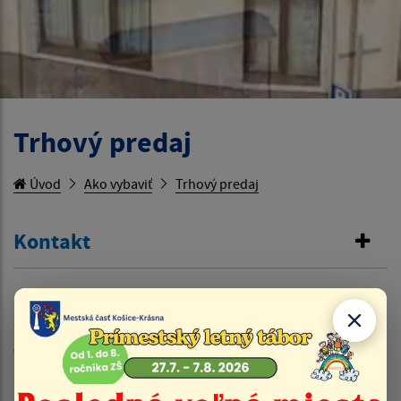
Trhový predaj
Úvod
Ako vybaviť
Trhový predaj
Kontakt
Cenník
Tlačivá