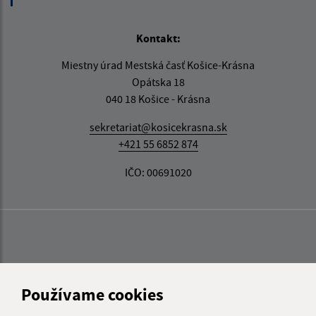
Kontakt:
Miestny úrad Mestská časť Košice-Krásna
Opátska 18
040 18 Košice - Krásna
sekretariat@kosicekrasna.sk
+421 55 6852 874
IČO: 00691020
Používame cookies