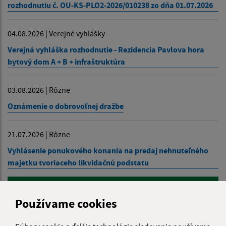
rozhodnutiu č. OU-KS-PLO2-2026/010238 zo dňa 01.07.2026
04.08.2026 | Verejné vyhlášky
Verejná vyhláška rozhodnutie - Rezidencia Pavlova hora
bytový dom A + B + infraštruktúra
03.08.2026 | Rôzne
Oznámenie o dobrovoľnej dražbe
21.07.2026 | Rôzne
Vyhlásenie ponukového konania na predaj nehnuteľného
majetku tvoriaceho likvidačnú podstatu
Zobraziť ďalšie oznamy
Používame cookies