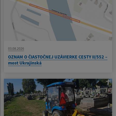
03.08.2026
OZNAM O ČIASTOČNEJ UZÁVIERKE CESTY II/552 –
most Ukrajinská