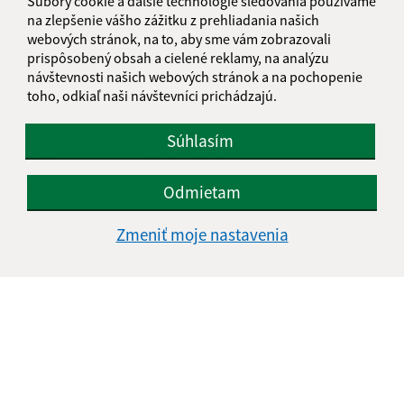
Súbory cookie a ďalšie technológie sledovania používame
na zlepšenie vášho zážitku z prehliadania našich
ÚRADNÉ HODINY
webových stránok, na to, aby sme vám zobrazovali
prispôsobený obsah a cielené reklamy, na analýzu
Deň
Čas doobeda
Čas poobede
návštevnosti našich webových stránok a na pochopenie
Pondelok:
08:00 - 12:00
13:00 - 17:00
toho, odkiaľ naši návštevníci prichádzajú.
Utorok:
08:00 - 12:00
13:00 - 16:00
Streda:
08:00 - 12:00
13:00 - 17:00
Súhlasím
Štvrtok:
nestránkový deň
Piatok:
08:00 - 12:00
Odmietam
Obedňajšia prestávka:
12:00 - 13:00
Zmeniť moje nastavenia
REZERVÁCIA
Rezervácia návštevy miestneho úradu v Krásne
Rezervácia futbalového ihriska Golianova