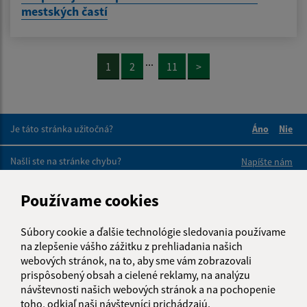
mestských častí
...
1
2
11
>
Je táto stránka užitočná?
Áno
Nie
Boli tieto 
Boli 
Našli ste na stránke chybu?
Napíšte nám
Používame cookies
Napíšte nám:
Meno (povinné)
Súbory cookie a ďalšie technológie sledovania používame
na zlepšenie vášho zážitku z prehliadania našich
webových stránok, na to, aby sme vám zobrazovali
prispôsobený obsah a cielené reklamy, na analýzu
E-mailová adresa (povinné)
návštevnosti našich webových stránok a na pochopenie
toho, odkiaľ naši návštevníci prichádzajú.