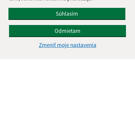
Súhlasím
Text vašej správy (povinné)
Odmietam
Zmeniť moje nastavenia
Oboznámil som sa so
spracúvaním osobných
údajov
Google reCaptcha Response
Odoslať správu
Úradné hodiny:
Deň
Čas doobeda
Čas poobede
Pondelok:
08:00 - 12:00
13:00 - 17:00