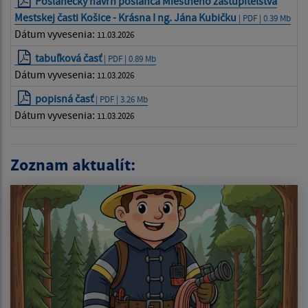
Poslanecký návrh poslanca Miestneho zastupiteľstva
Mestskej časti Košice - Krásna I ng. Jána Kubičku
| PDF | 0.39 Mb
Dátum vyvesenia:
11.03.2026
tabuľková časť
| PDF | 0.89 Mb
Dátum vyvesenia:
11.03.2026
popisná časť
| PDF | 3.26 Mb
Dátum vyvesenia:
11.03.2026
Zoznam aktualít: