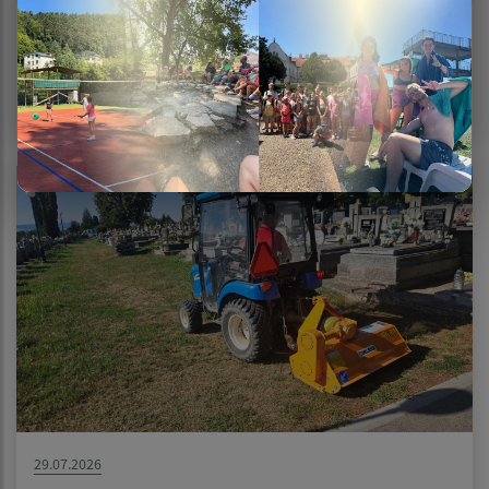
03.08.2026
OZNAM O ČIASTOČNEJ UZÁVIERKE CESTY II/552 –
most Ukrajinská
29.07.2026