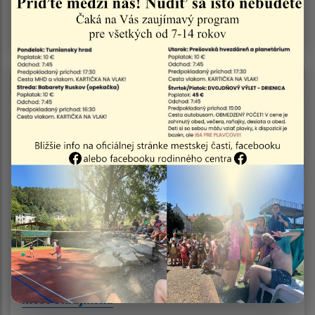
Vyhlásenie času zvýšeného nebezpečenstva a
vzniku požiaru
03.08.2026
OZNAM O ČIASTOČNEJ UZÁVIERKE CESTY II/552 –
most Ukrajinská