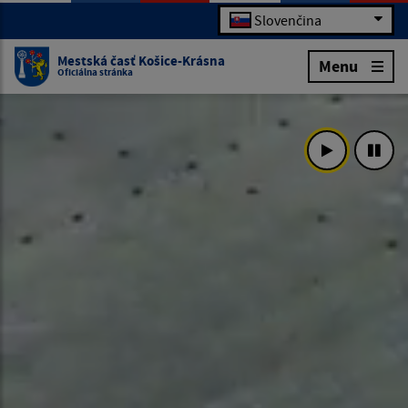
Slovenčina
Mestská časť Košice-Krásna
Menu
Oficiálna stránka