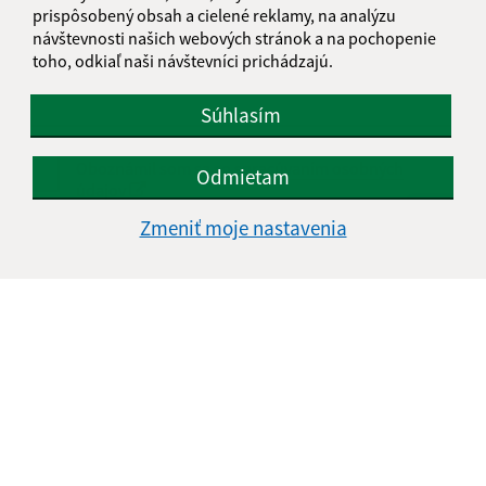
prispôsobený obsah a cielené reklamy, na analýzu
návštevnosti našich webových stránok a na pochopenie
toho, odkiaľ naši návštevníci prichádzajú.
Súhlasím
Oboznámil som sa so
spracúvaním osobných
Odmietam
údajov
Zmeniť moje nastavenia
Google reCaptcha Response
Odoslať správu
Úradné hodiny:
Deň
Čas doobeda
Čas poobede
Pondelok:
08:00 - 12:00
13:00 - 17:00
Utorok:
08:00 - 12:00
13:00 - 16:00
Streda:
08:00 - 12:00
13:00 - 17:00