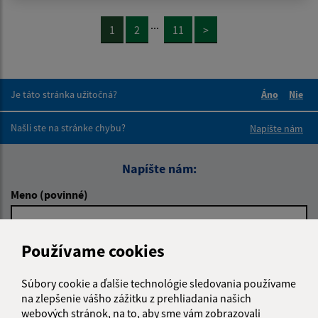
...
1
2
11
>
Je táto stránka užitočná?
Áno
Nie
Boli tieto 
Boli 
Našli ste na stránke chybu?
Napíšte nám
Napíšte nám:
Meno (povinné)
Používame cookies
E-mailová adresa (povinné)
Súbory cookie a ďalšie technológie sledovania používame
na zlepšenie vášho zážitku z prehliadania našich
Text vašej správy (povinné)
webových stránok, na to, aby sme vám zobrazovali