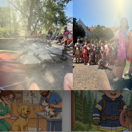
umentácia - príloha
| PDF | 2.23 Mb
am aktualít: