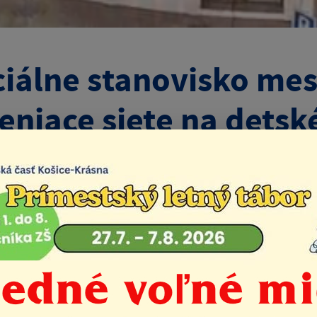
ciálne stanovisko mes
ieniace siete na detsk
Život v mestskej časti
Aktuality
 stanovisko mestskej časti k prvku – Tieniace siete na det
2026
ne stanovisko mestskej časti k prvku – Tieniac