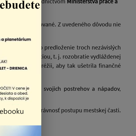
ancovaný prostredníctvom
Ministerstva práce a
usia byť certifikované. Z uvedeného dôvodu nie
ných predpisov o predloženie troch nezávislých
siace s realizáciou, t. j. rozobratie vydláždenej
sť vo vlastnej réžii, aby tak ušetrila finančné
aše deti.
rostredníctvom svojich postrehov a nápadov,
á potvrdzuje správnosť postupu mestskej časti.