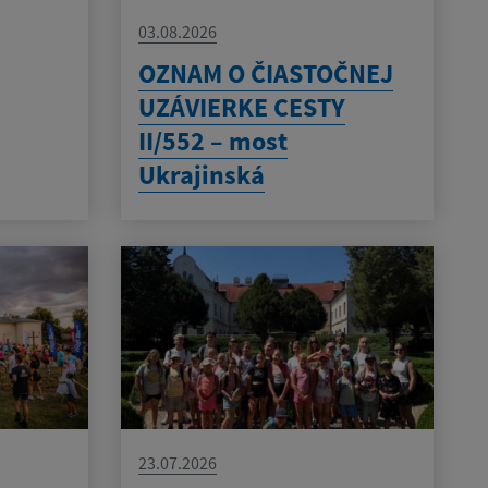
03.08.2026
OZNAM O ČIASTOČNEJ
UZÁVIERKE CESTY
II/552 – most
Ukrajinská
23.07.2026