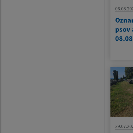
06.08.20
Oznam
psov 
08.08
29.07.20