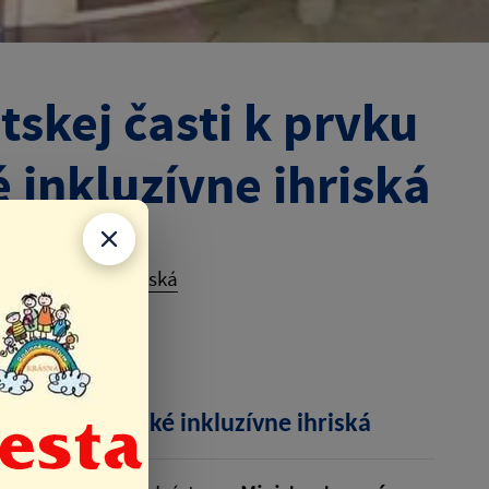
tskej časti k prvku
é inkluzívne ihriská
ské inkluzívne ihriská
e siete na detské inkluzívne ihriská