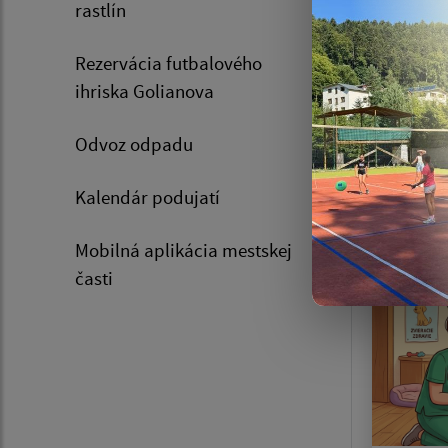
rastlín
Rezervácia futbalového
ihriska Golianova
Odvoz odpadu
Dok
Kalendár podujatí
Zozn
Mobilná aplikácia mestskej
časti