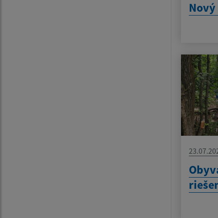
Nový 
23.07.20
Obyva
rieše