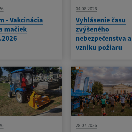
26
04.08.2026
 - Vakcinácia
Vyhlásenie času
a mačiek
zvýšeného
.2026
nebezpečenstva a
vzniku požiaru
26
28.07.2026