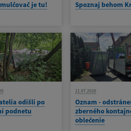
mulčovač je tu!
Spoznaj behom K
26
21.07.2026
telia odišli po
Oznam - odstráne
ní podnetu
zberného kontajn
oblečenie