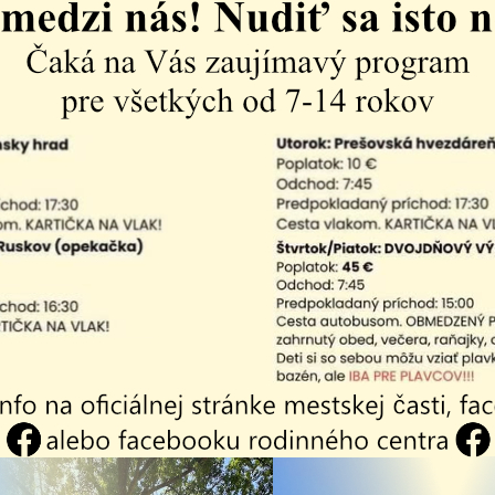
ýstavby detských inkluzívnych ihrísk
RODINKA
bol fin
h vecí
, na ktorý sme získali
dotáciu v plnej výške
.
rvky umiestnené na detských inkluzívnych ihriskách m
použiť žiadne iné (alternatívne) riešenie.
týchto dôvodov mestská časť požiadala v zmysle plat
ásledne vybrala najlacnejšiu ponuku. Všetky práce súvi
betonáž, ako aj osadenie prvku, zabezpečí mestská ča
ky na ďalšie prvky vedúce k zveľadeniu priestoru pre n
že aj do budúcnosti nám budú rodičia nápomocní p
pomôžu ihriská pre najmenších ďalej zveľaďovať.
 nášho stanoviska je aj kompletná dokumentácia, ktor