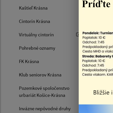
Projekt v
Kaštieľ Krásna
sociálnyc
Všetky p
Cintorín Krásna
je možné 
Virtuálny cintorín
Práve z 
ponúk a n
Pohrebné oznamy
plochy, 
FK Krásna
prostried
Klub seniorov Krásna
Veríme, 
ktorými 
Pozemkové spoločenstvo
Súčasťou
urbariát Košice-Krásna
Invázne nepôvodné druhy