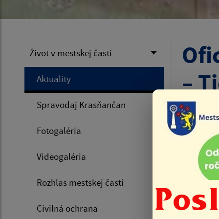
Ofi
Život v mestskej časti
– T
Aktuality
Spravodaj Krasňančan
Úvod
Oficiálne
Fotogaléria
Videogaléria
25.06.
Rozhlas mestskej časti
Oficiál
Civilná ochrana