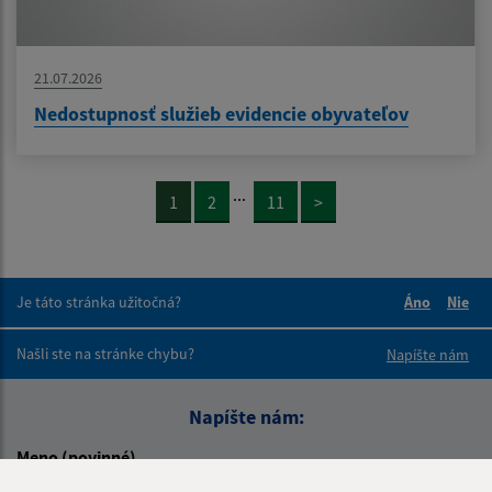
21.07.2026
Nedostupnosť služieb evidencie obyvateľov
...
1
2
11
>
Je táto stránka užitočná?
Áno
Nie
Boli tieto 
Boli 
Našli ste na stránke chybu?
Napíšte nám
Napíšte nám:
Meno (povinné)