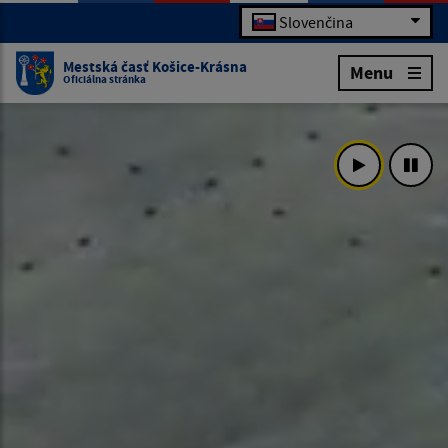
Slovenčina
Mestská časť Košice-Krásna
Menu
Oficiálna stránka