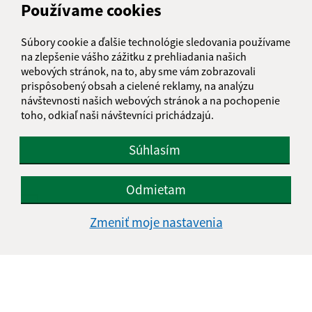
Používame cookies
E-mailová adresa (povinné)
Súbory cookie a ďalšie technológie sledovania používame
na zlepšenie vášho zážitku z prehliadania našich
webových stránok, na to, aby sme vám zobrazovali
prispôsobený obsah a cielené reklamy, na analýzu
Text vašej správy (povinné)
návštevnosti našich webových stránok a na pochopenie
toho, odkiaľ naši návštevníci prichádzajú.
Súhlasím
Odmietam
Oboznámil som sa so
spracúvaním osobných
Zmeniť moje nastavenia
údajov
Google reCaptcha Response
Odoslať správu