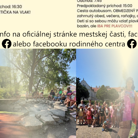
á Margita
02/132
A48
Zmluva
-
tefan
02/131
A47
Zmluva
-
 Mária
02/130
A46
Zmluva
-
 Mária
02/129
A46
Zmluva
-
 Serafína
02/128
A45
Zmluva
/
dodat
-
uláš
02/127
A44
Zmluva
/
dodato
-
á Mária
02/125
A43
Zmluva
/
dodato
-
Radoslav
02/124
A42
Zmluva
/
dodato
-