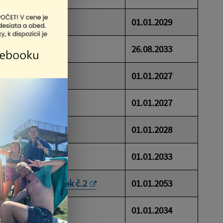
01.01.2029
26.08.2033
01.01.2027
01.01.2027
ok č. 1
01.01.2028
k č. 1
01.01.2033
k č. 1
/
dodatok č.2
01.01.2053
k č. 1
01.01.2034