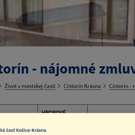
torín - nájomné zmluv
Život v mestskej časti
Cintorín Krásna
Cintorín -
HROBOVÉ
CA
MIESTO
ZMLUVA / DODAT