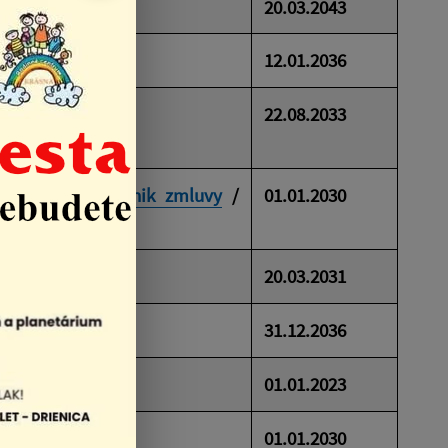
20.03.2043
12.01.2036
k č. 1
22.08.2033
atok č.1
/
Zánik zmluvy
/
01.01.2030
k č. 1
20.03.2031
31.12.2036
01.01.2023
k č. 1
01.01.2030