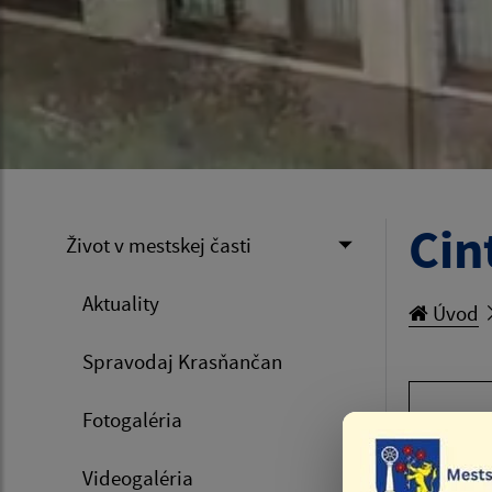
Cin
Život v mestskej časti
Aktuality
Úvod
Spravodaj Krasňančan
Fotogaléria
NÁJOM
Videogaléria