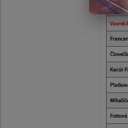
Kaňuch
Vavrek 
Francan
Človečk
Kacúr F
Platkov
Mihalič
Fottová