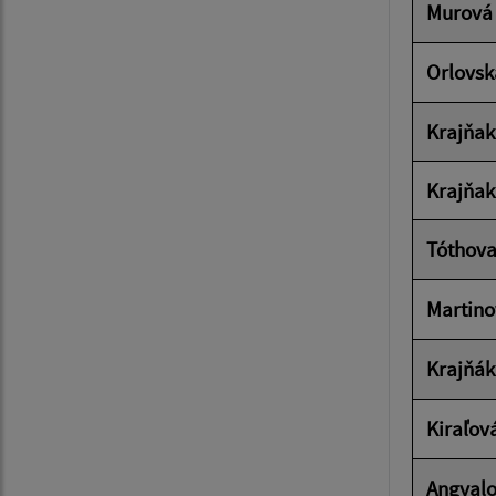
Murová
Orlovsk
Krajňak
Krajňak
Tóthova
Martino
Krajňák
Kiraľov
Angyalo