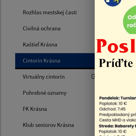
Perun D
Rozhlas mestskej časti
Heged
ü
Civilná ochrana
Salák
MUDr.
Kaštieľ Krásna
Špacai 
Cintorín Krásna
Virtuálny cintorín
Vargová
Pohrebné oznamy
Pospích
FK Krásna
Semano
Klub seniorov Krásna
Hrabkov