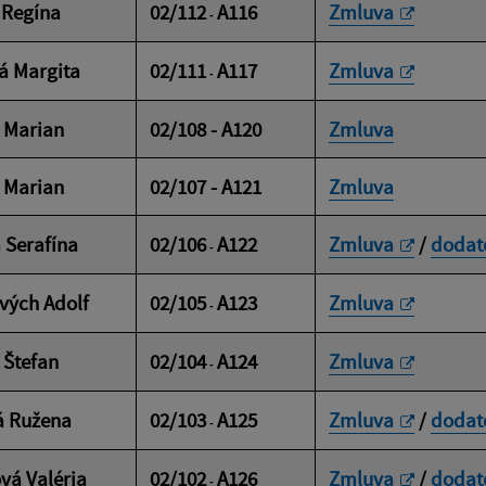
 Regína
02/112
A116
Zmluva
-
á Margita
02/111
A117
Zmluva
-
 Marian
02/108 - A120
Zmluva
 Marian
02/107 - A121
Zmluva
 Serafína
02/106
A122
Zmluva
/
dodato
-
vých Adolf
02/105
A123
Zmluva
-
 Štefan
02/104
A124
Zmluva
-
á Ružena
02/103
A125
Zmluva
/
dodato
-
vá Valéria
02/102
A126
Zmluva
/
dodat
-