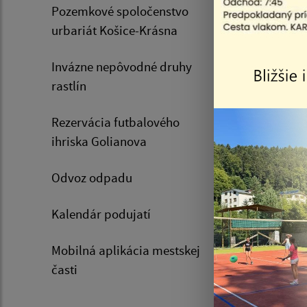
Pozemkové spoločenstvo
urbariát Košice-Krásna
Škrakov
Invázne nepôvodné druhy
Takáč Š
rastlín
Fraňová
Rezervácia futbalového
ihriska Golianova
Fraňová
Odvoz odpadu
Tóthová
Kalendár podujatí
Cúr Mik
Mobilná aplikácia mestskej
Pačutov
časti
Petruš 