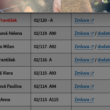
ová Helena
02/121
A88
Zmluva
-
František
02/120 - A
Zmluva
ová Helena
02/119
A90
Zmluva
/
dodato
-
o Milan
02/117
A92
Zmluva
/
dodato
-
rantišek
02/116
A
Zmluva
/
dodato
-
á Viera
02/115
A93
Zmluva
-
ová Paulína
02/114
A94
Zmluva
-
 Anna
02/113
A115
Zmluva
-