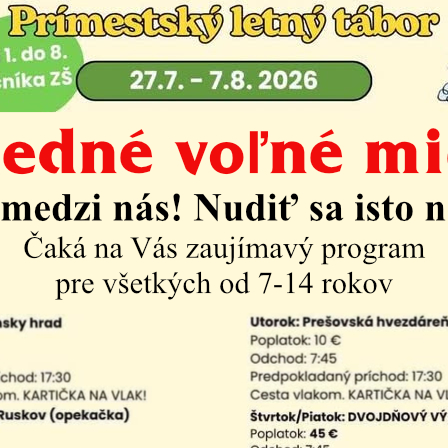
ávid
02/140 - A572
Zmluva
šová Zuzana
02/139
A
Zmluva
-
ová Jolana
02/138
A54
Zmluva
/
dodato
-
Stanislav
02/137
A53
Zmluva
/
Dod
-
Zmluva
 Mária
02/136
A52
Zmluva
/
dodato
-
alová Eva
02/135
A51
Zmluva
-
vá Beáta
02/134
A50
Zmluva
-
ský Štefan
02/133
A49
Zmluva
/
dodato
-