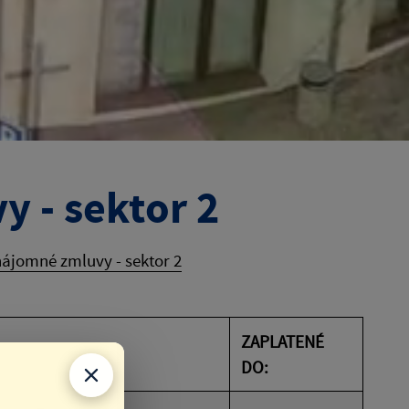
y - sektor 2
 nájomné zmluvy - sektor 2
ZAPLATENÉ
OK
DO: