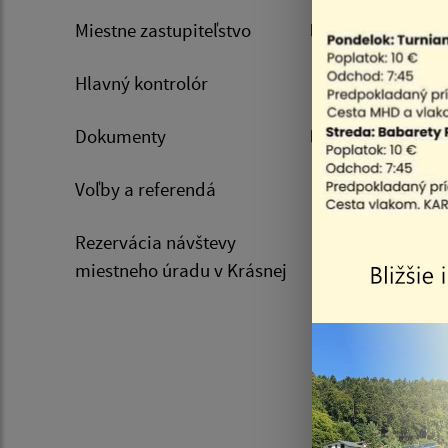
Miestne zastupiteľstvo
Hlavný kontrolór
Dokumenty
Voľby a referendá
18.08.20
Rezervácia návštevy
Všeob
miestneho úradu v Krásnej
naria
Košic
hrani
Košic
Košic
lokal