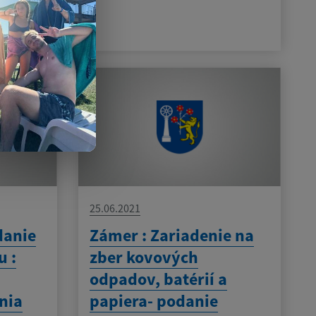
25.06.2021
danie
Zámer : Zariadenie na
u :
zber kovových
odpadov, batérií a
nia
papiera- podanie