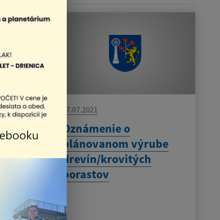
27.07.2021
danie
Oznámenie o
u :
plánovanom výrube
drevín/krovitých
rašnej
porastov
ie