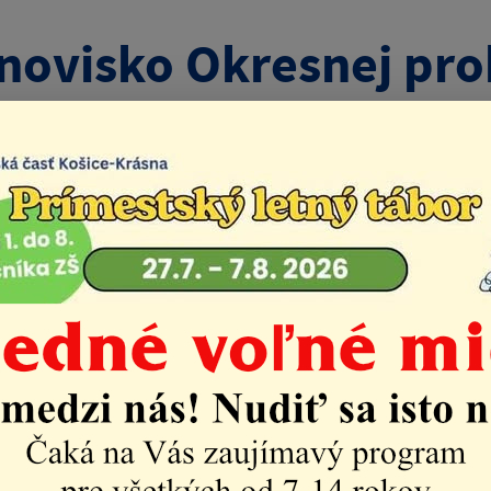
novisko Okresnej prok
. MZ č. 411.2018 a č. 
Mestská časť
Úradná tabuľa do 8/2021
o Okresnej prokuratúry Košice II - uzn. MZ č. 411.2018 a č
2020
novisko Okresnej prokuratúry Košice k nezákonnému pos
v miestneho zastupiteľstva Ing. Petra Tomka a Františka 
aní Programového rozpočtu na roky 2018 – 2020, uznesen
 | 1.63 Mb