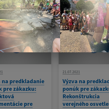
21
21.07.2021
 na predkladanie
Výzva na predkla
 pre zákazku:
ponúk pre zákazk
ktová
Rekonštrukcia
mentácie pre
verejného osvetle