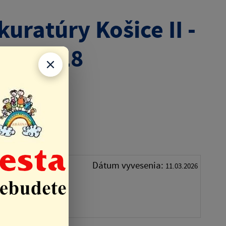
uratúry Košice II -
422.2018
. 422.2018
tupu
Dátum vyvesenia:
11.03.2026
Klika pri
ia 411 a