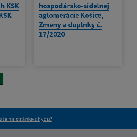
h KSK
hospodársko-sídelnej
 KSK
aglomerácie Košice,
Zmeny a doplnky č.
17/2020
 ste na stránke chybu?
vás užitočné?
e pre vás užitočné?