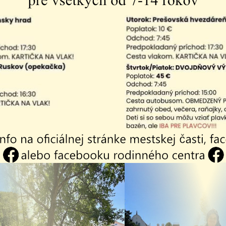
21
06.08.2021
ecné záväzné
Výzva na predkla
denie mesta
ponúk pre zákazk
e č. 220 o zmene
Rekonštrukcia
ce medzi MČ
komunikácie na P
e-Krásna a MČ
II. etapa +napojen
e-Nad jazerom v
ite na Čechovovej