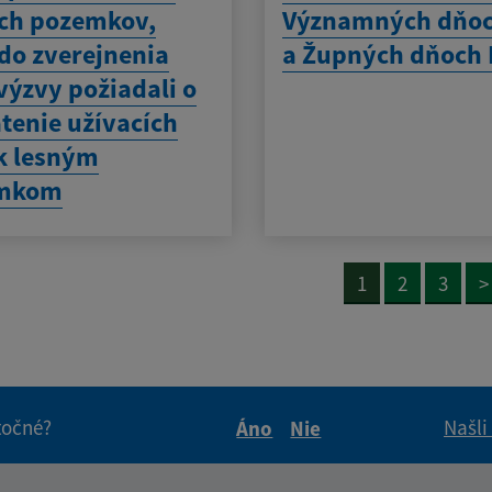
ch pozemkov,
Významných dňoc
 do zverejnenia
a Župných dňoch
 výzvy požiadali o
tenie užívacích
k lesným
mkom
1
2
3
>
itočné?
Našli
Áno
Nie
Boli tieto informácie pre 
Boli tieto informáci