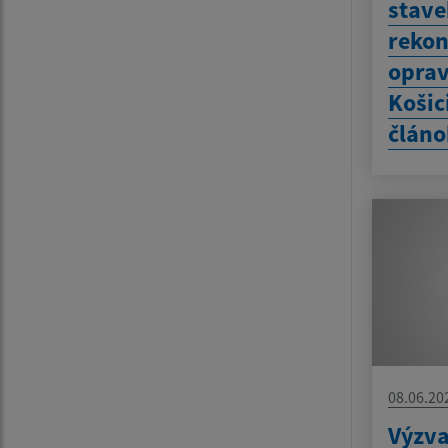
stave
rekon
oprav
Košic
článo
08.06.20
Výzva