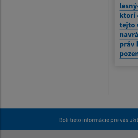
lesný
ktorí
tejto
navrá
práv 
poze
Boli tieto informácie pre vás už