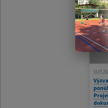
ulici
22.07.20
Výzva
ponúk
Proje
doku