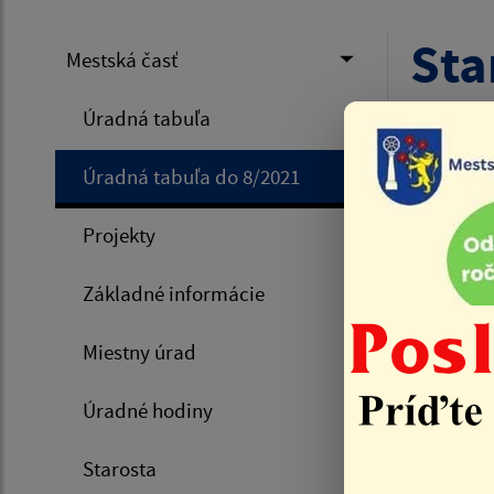
Sta
Mestská časť
uzn
Úradná tabuľa
Úradná tabuľa do 8/2021
Úvod
Stanovisk
Projekty
Základné informácie
14.12.
Miestny úrad
Sta
poslanco
Úradné hodiny
schvaľov
422.
| PDF
Starosta