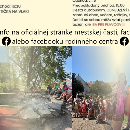
vujúci rez BB
| PDF | 0.11 Mb
vujúci rez CC
| PDF | 0.11 Mb
ácia
| PDF | 1.97 Mb
dia-kolumbárium
| PDF | 4.99 Mb
dia-osvetľovacia schéma
| PDF | 0.09 Mb
dia-pôdorys strechy
| PDF | 0.07 Mb
dia-pôdorys budovy
| PDF | 0.09 Mb
ia -pohľady JZ a SZ
| PDF | 0.08 Mb
ia -pohľady SV a JV
| PDF | 0.07 Mb
ia- rez AA
| PDF | 0.1 Mb
ia- rez BB
| PDF | 0.1 Mb