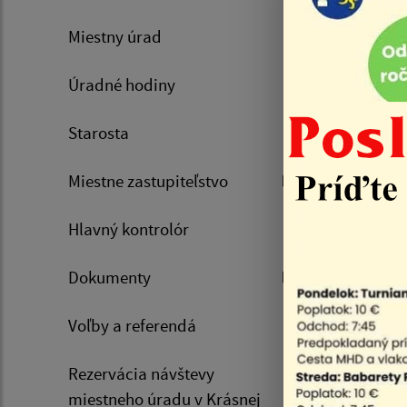
Úvod
Výzva na 
Miestny úrad
opravu D
Úradné hodiny
22.07.
Starosta
Výz
Miestne zastupiteľstvo
pre stav
Košiciac
Hlavný kontrolór
Jest
Dokumenty
Jes
Voľby a referendá
Jest
Jest
Rezervácia návštevy
miestneho úradu v Krásnej
Jest