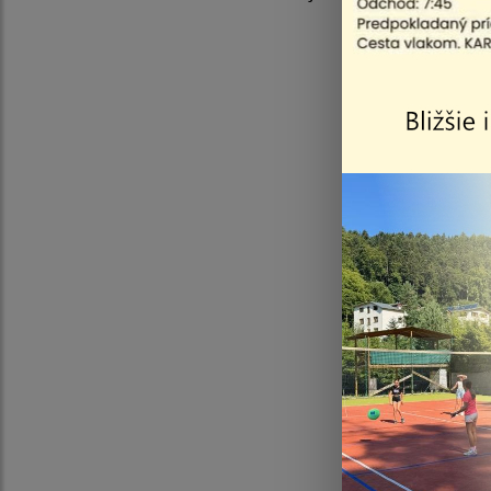
Jest
Jest
Situ
Štú
Štú
Štú
Štú
Štúd
Štúd
Štúd
Štúd