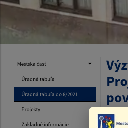
Výz
Mestská časť
Pro
Úradná tabuľa
pov
Úradná tabuľa do 8/2021
Dom
Projekty
Základné informácie