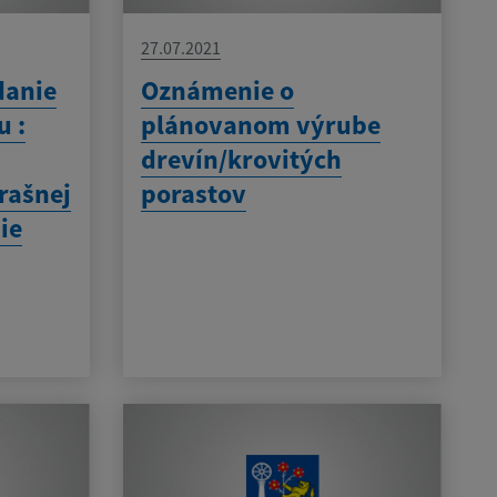
27.07.2021
danie
Oznámenie o
u :
plánovanom výrube
drevín/krovitých
rašnej
porastov
ie