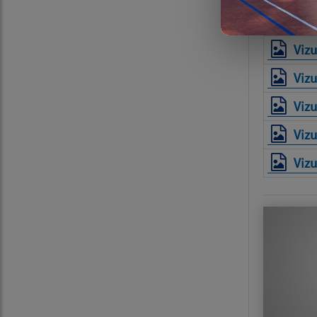
Štúd
Vizu
Vizu
Vizu
Vizu
Vizu