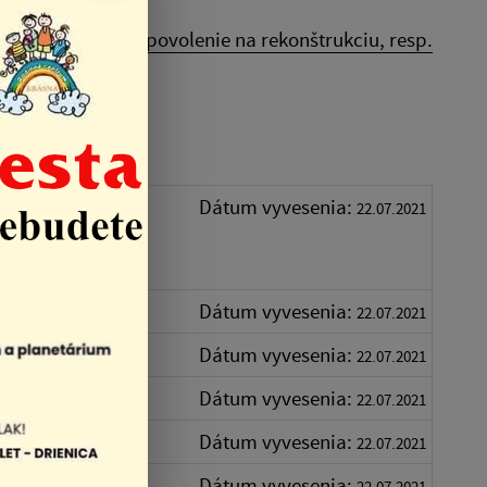
e pre stavebné povolenie na rekonštrukciu, resp.
mentácie
Dátum vyvesenia:
22.07.2021
eje v
Dátum vyvesenia:
22.07.2021
Dátum vyvesenia:
22.07.2021
Dátum vyvesenia:
22.07.2021
Dátum vyvesenia:
22.07.2021
Dátum vyvesenia:
22.07.2021