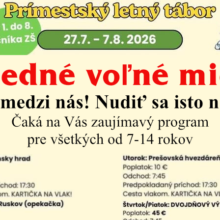
Mestská časť
Úradná tabuľa do 8/2021
predkladanie ponúk pre zákazku: Projektová dokumentáci
omu nádeje v Košiciach Krásnej článok
2021
va na predkladanie ponúk pre zákazku: Projektová doku
ebné povolenie na rekonštrukciu, resp. opravu Domu nád
h Krásnej článok
| PDF | 0.13 Mb
vujúci pôdorys strechy
| PDF | 0.07 Mb
tvujúci pôdorys budovy
| PDF | 0.08 Mb
vujúce pohľad JZ a SZ
| PDF | 0.07 Mb
vujúce pohľady JV a SV
| PDF | 0.07 Mb
vujúci rez AA
| PDF | 0.13 Mb