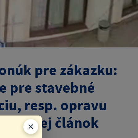
onúk pre zákazku:
e pre stavebné
iu, resp. opravu
 Krásnej článok