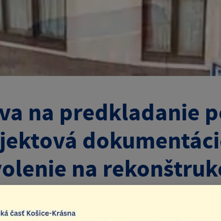
va na predkladanie p
jektová dokumentáci
olenie na rekonštrukc
u nádeje v Košiciach