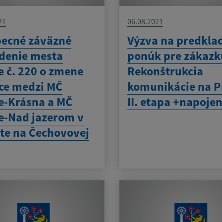
21
06.08.2021
ecné záväzné
Výzva na predkla
denie mesta
ponúk pre zákazk
e č. 220 o zmene
Rekonštrukcia
ce medzi MČ
komunikácie na P
e-Krásna a MČ
II. etapa +napojen
e-Nad jazerom v
ite na Čechovovej