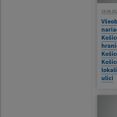
18.08.20
Všeob
naria
Košic
hrani
Košic
Košic
lokal
ulici