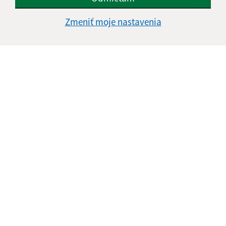
Zmeniť moje nastavenia
Oboznámil som sa so
spracúvaním osobných
údajov
Google reCaptcha Response
Odoslať správu
Úradné hodiny:
Deň
Čas doobeda
Čas poobede
Pondelok:
08:00 - 12:00
13:00 - 17:00
Utorok:
08:00 - 12:00
13:00 - 16:00
Streda:
08:00 - 12:00
13:00 - 17:00
Štvrtok:
nestránkový deň
Piatok:
08:00 - 12:00