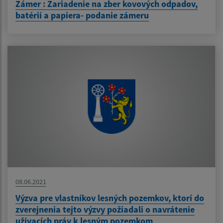
Zámer : Zariadenie na zber kovových odpadov,
batérií a papiera- podanie zámeru
08.06.2021
Výzva pre vlastníkov lesných pozemkov, ktorí do
zverejnenia tejto výzvy požiadali o navrátenie
užívacích práv k lesným pozemkom