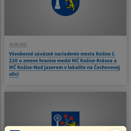
18.08.2021
Všeobecné záväzné nariadenie mesta Košice č.
220 o zmene hranice medzi MČ Košice-Krásna a
MČ Košice-Nad jazerom v lokalite na Čechovovej
ulici