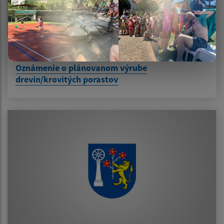
27.07.2021
Oznámenie o plánovanom výrube
drevín/krovitých porastov