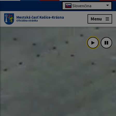
Slovenčina
Mestská časť Košice-Krásna
Menu
Oficiálna stránka