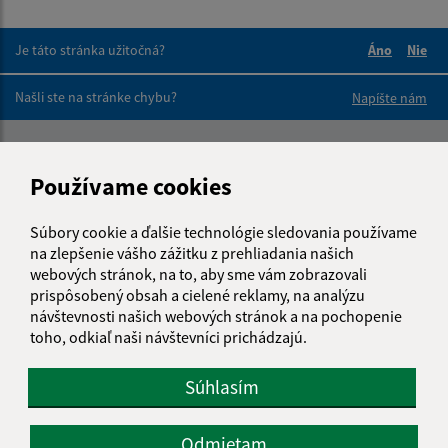
Je táto stránka užitočná?
Áno
Nie
Boli tieto 
Boli 
Našli ste na stránke chybu?
Napíšte nám
Napíšte nám:
Používame cookies
Meno (povinné)
Súbory cookie a ďalšie technológie sledovania používame
na zlepšenie vášho zážitku z prehliadania našich
E-mailová adresa (povinné)
webových stránok, na to, aby sme vám zobrazovali
prispôsobený obsah a cielené reklamy, na analýzu
návštevnosti našich webových stránok a na pochopenie
toho, odkiaľ naši návštevníci prichádzajú.
Text vašej správy (povinné)
Súhlasím
Odmietam