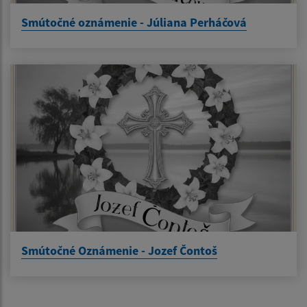
Smútočné oznámenie - Júliana Perháčová
Smútočné Oznámenie - Jozef Čontoš