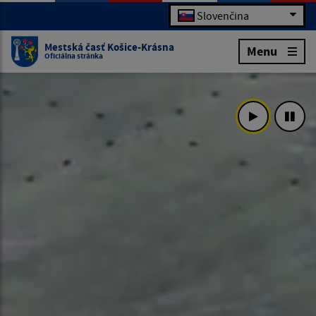
Slovenčina
Mestská časť Košice-Krásna
Menu
Oficiálna stránka