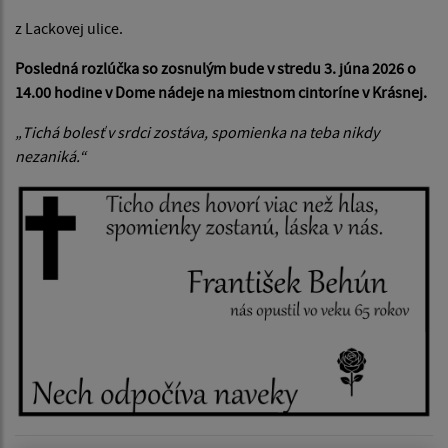
z Lackovej ulice.
Posledná rozlúčka so zosnulým bude v stredu 3. júna 2026 o
14.00 hodine v Dome nádeje na miestnom cintoríne v Krásnej.
„Tichá bolesť v srdci zostáva, spomienka na teba nikdy
nezaniká.“