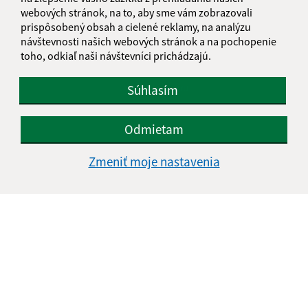
webových stránok, na to, aby sme vám zobrazovali
prispôsobený obsah a cielené reklamy, na analýzu
Oboznámil som sa so
spracúvaním osobných
návštevnosti našich webových stránok a na pochopenie
údajov
toho, odkiaľ naši návštevníci prichádzajú.
Google reCaptcha Response
Odoslať správu
Súhlasím
Odmietam
Úradné hodiny:
Zmeniť moje nastavenia
Deň
Čas doobeda
Čas poobede
Pondelok:
08:00 - 12:00
13:00 - 17:00
Utorok:
08:00 - 12:00
13:00 - 16:00
Streda:
08:00 - 12:00
13:00 - 17:00
Štvrtok:
nestránkový deň
Piatok:
08:00 - 12:00
Obedňajšia prestávka:
12:00 - 13:00