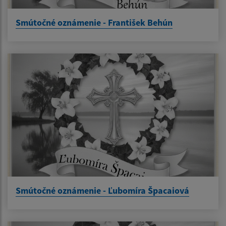
Smútočné oznámenie - František Behún
Smútočné oznámenie - Ľubomíra Špacaiová