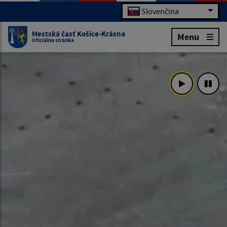
Slovenčina
Mestská časť Košice-Krásna
Menu
Oficiálna stránka