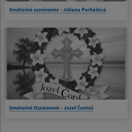
Smútočné oznámenie - Júliana Perháčová
Smútočné Oznámenie - Jozef Čontoš