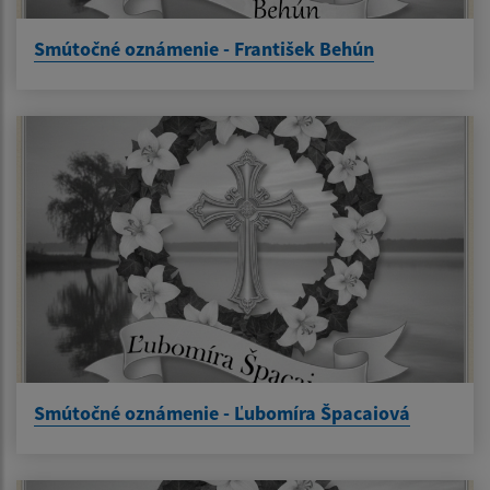
Smútočné oznámenie - František Behún
Smútočné oznámenie - Ľubomíra Špacaiová