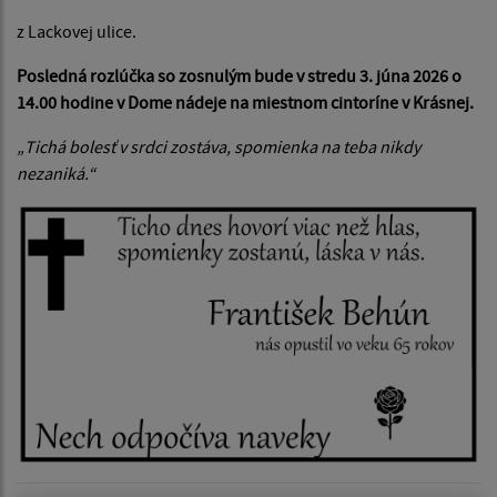
z Lackovej ulice.
Posledná rozlúčka so zosnulým bude v stredu 3. júna 2026 o
14.00 hodine v Dome nádeje na miestnom cintoríne v Krásnej.
„Tichá bolesť v srdci zostáva, spomienka na teba nikdy
nezaniká.“