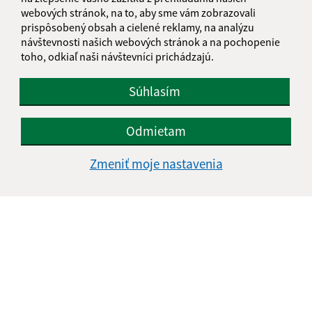
webových stránok, na to, aby sme vám zobrazovali
prispôsobený obsah a cielené reklamy, na analýzu
Oboznámil som sa so
spracúvaním osobných
návštevnosti našich webových stránok a na pochopenie
údajov
toho, odkiaľ naši návštevníci prichádzajú.
Google reCaptcha Response
Odoslať správu
Súhlasím
Odmietam
Úradné hodiny:
Zmeniť moje nastavenia
Deň
Čas doobeda
Čas poobede
Pondelok:
08:00 - 12:00
13:00 - 17:00
Utorok:
08:00 - 12:00
13:00 - 16:00
Streda:
08:00 - 12:00
13:00 - 17:00
Štvrtok:
nestránkový deň
Piatok:
08:00 - 12:00
Obedňajšia prestávka:
12:00 - 13:00