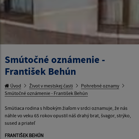
Smútočné oznámenie -
František Behún
Úvod
Život v mestskej časti
Pohrebné oznamy
Smútočné oznámenie - František Behún
Smútiaca rodina s hlbokým žiaľom v srdci oznamuje, že nás
náhle vo veku 65 rokov opustil náš drahý brat, švagor, strýko,
sused a priateľ
FRANTIŠEK BEHÚN