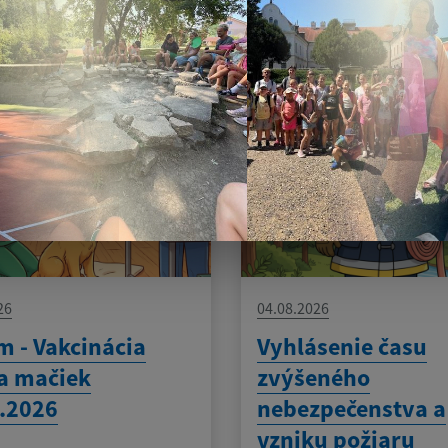
am aktualít:
26
04.08.2026
 - Vakcinácia
Vyhlásenie času
a mačiek
zvýšeného
.2026
nebezpečenstva a
vzniku požiaru