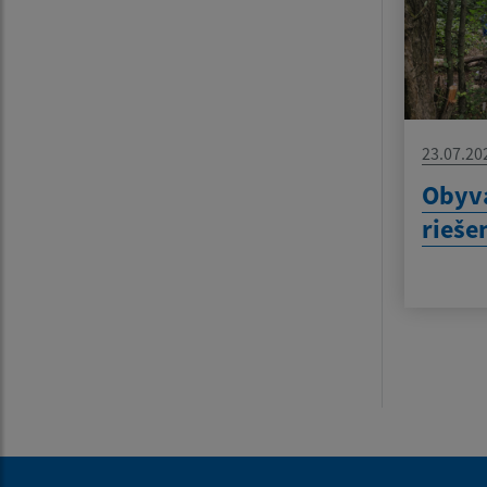
23.07.20
Obyva
rieše