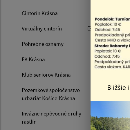
vybrané
Cintorín Krásna
-
Zriaďu
Ladožská 
Virtuálny cintorín
Važecká
-
Zriaď
Pohrebné oznamy
Ladožská
Levočská 
FK Krásna
O prípad
Klub seniorov Krásna
kanály m
Pozemkové spoločenstvo
link
urbariát Košice-Krásna
link
Invázne nepôvodné druhy
link
rastlín
link