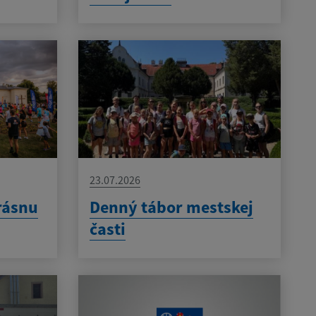
23.07.2026
rásnu
Denný tábor mestskej
časti