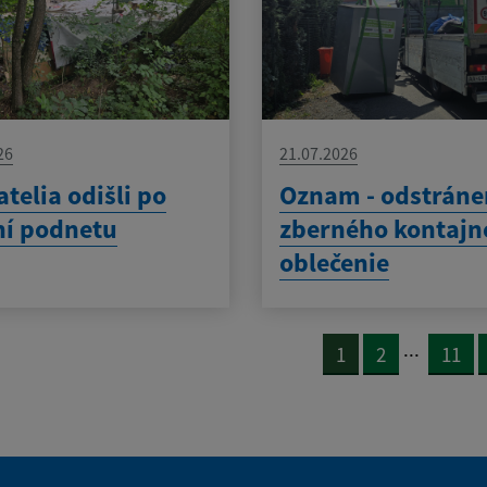
26
21.07.2026
telia odišli po
Oznam - odstráne
ní podnetu
zberného kontajn
oblečenie
...
1
2
11