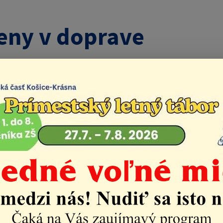
ny v doprave
Život v mestskej časti
Aktuality
Zmeny v doprave
2025
ukcia električkovej trate v mestskej časti Nad jazer
obmedzenia v doprave.
Od pondelka 14. júla 2025 sa me
dené autobusové linky náhradnej dopravy X a XR2 :
je sa trasa autobusovej linky 19
- predĺženie trasy lin
hy zastávky
dlá"
uje sa trasa autobusovej linky 28
- predĺženie trasy l
na tejto trase premávajú