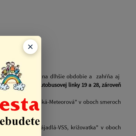
om je naplánovaná na dlhšie obdobie a zahŕňa aj
ní trasovanie autobusovej linky 19 a 28, zároveň
ky o úsek "Dneperská-Meteorová" v oboch smeroch
inky o úsek "Napájadlá-VSS, križovatka" v oboch