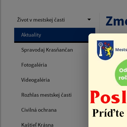
Zme
Život v mestskej časti
Aktuality
Úvod
Spravodaj Krasňančan
09.07.
Fotogaléria
Rekonštr
dočasné 
Videogaléria
budú zave
Rozhlas mestskej časti
-
Upravu
bez obslu
Civilná ochrana
"Napája
-
Uprav
Kaštieľ Krásna
smeroch (