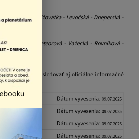
ou trasou
VSS, križovatka - Levočská - Dneperská -
ladnou trasou
Meteorová - Važecká - Rovníková -
ť. Odporúčame sledovať aj oficiálne informačné
Dátum vyvesenia:
09.07.2025
Dátum vyvesenia:
09.07.2025
Dátum vyvesenia:
09.07.2025
Dátum vyvesenia:
09.07.2025