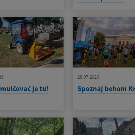
26
28.07.2026
mulčovač je tu!
Spoznaj behom K