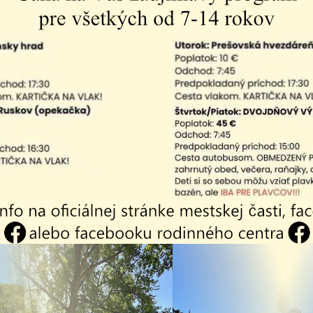
 spoje)
je sa autobusová linka náhradnej dopravy X
so základn
- Rovníková -
 - Meteorová
a späť
uje sa autobusová linka náhradnej dopravy RX2
so zák
 - Dneperská -
- Valcovne U.S.Steel - Vstupný areál U.S.Steel
a späť
ných ďalších zmenách Vás budeme priebežne informova
esta Košice a DPMK.
a 19
| JPG | 0.07 Mb
a 28
| JPG | 0.05 Mb
a X
| JPG | 0.05 Mb
a XR2
| JPG | 0.04 Mb