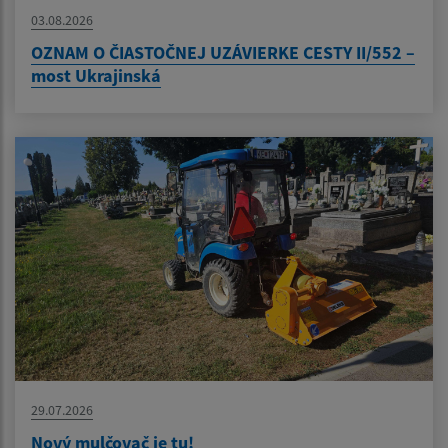
03.08.2026
OZNAM O ČIASTOČNEJ UZÁVIERKE CESTY II/552 –
most Ukrajinská
29.07.2026
Nový mulčovač je tu!