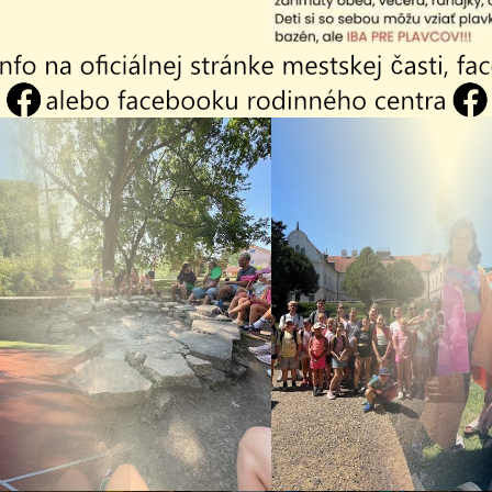
26
04.08.2026
 - Vakcinácia
Vyhlásenie času
a mačiek
zvýšeného
.2026
nebezpečenstva a
vzniku požiaru