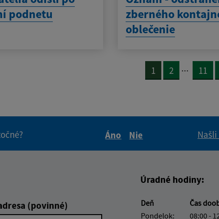
ní podnetu
zberného kontajn
oblečenie
...
1
2
11
itočné?
Našli
Áno
Nie
Boli tieto informácie pre 
Boli tieto informáci
Úradné hodiny:
Deň
Čas doo
adresa (povinné)
Pondelok:
08:00 - 1