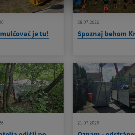
26
28.07.2026
mulčovač je tu!
Spoznaj behom K
26
21.07.2026
telia odišli po
Oznam - odstráne