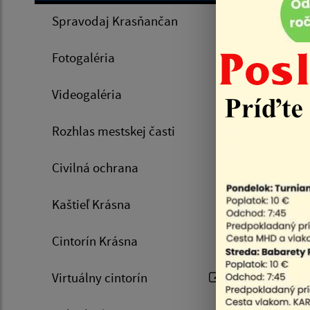
Spravodaj Krasňančan
10.07.
Fotogaléria
Videogaléria
Rozhlas mestskej časti
Civilná ochrana
Kaštieľ Krásna
Zozn
Cintorín Krásna
Virtuálny cintorín