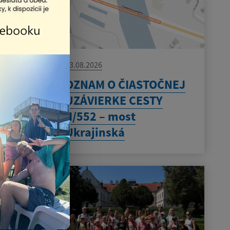
03.08.2026
OZNAM O ČIASTOČNEJ
UZÁVIERKE CESTY
II/552 – most
Ukrajinská