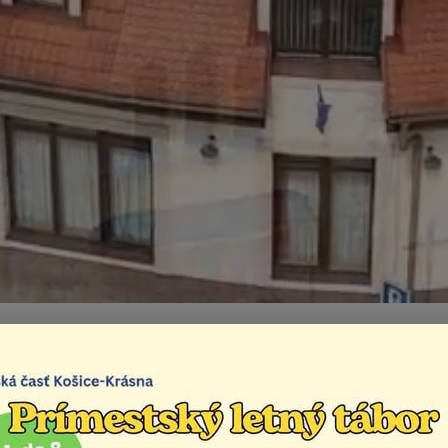
ormácia spoločnosti V
Život v mestskej časti
Aktuality
Informácia spoloč