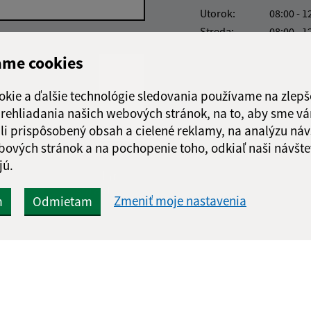
Utorok:
08:00 - 1
Streda:
08:00 - 1
Štvrtok:
nestránk
ame cookies
Piatok:
08:00 - 1
Obedňajšia prestáv
okie a ďalšie technológie sledovania používame na zlepš
 prehliadania našich webových stránok, na to, aby sme v
li prispôsobený obsah a cielené reklamy, na analýzu náv
bových stránok a na pochopenie toho, odkiaľ naši návšte
jú.
Google reCaptcha Response
Odoslať
ch
správu
Zmeniť moje nastavenia
m
Odmietam