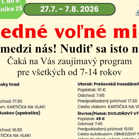
2025
am aktualít: