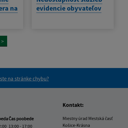
era na
evidencie obyvateľov
>
 ste na stránke chybu?
vás užitočné?
e pre vás užitočné?
Kontakt:
Miestny úrad Mestská časť
beda
Čas poobede
Košice-Krásna
2:00
13:00 - 17:00