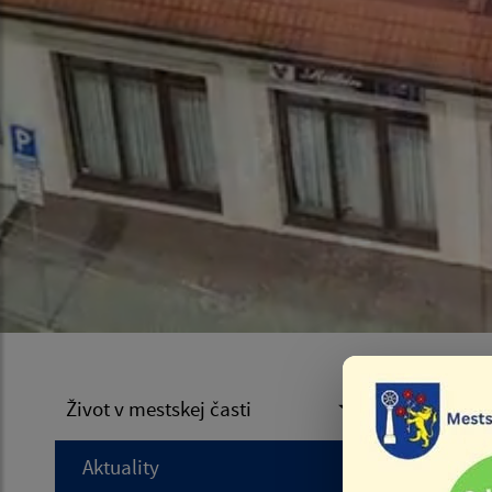
Inf
Život v mestskej časti
Aktuality
Úvod