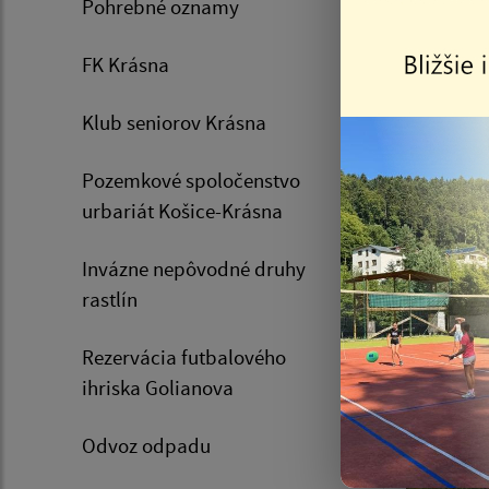
Pohrebné oznamy
FK Krásna
Klub seniorov Krásna
06.08.20
Oznam
Pozemkové spoločenstvo
psov 
urbariát Košice-Krásna
08.08
Invázne nepôvodné druhy
rastlín
Rezervácia futbalového
ihriska Golianova
Odvoz odpadu