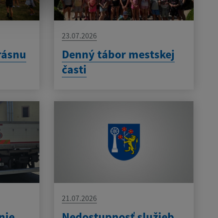
23.07.2026
rásnu
Denný tábor mestskej
časti
21.07.2026
nie
Nedostupnosť služieb