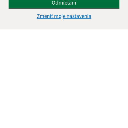
Odmietam
Google reCaptcha Response
Odoslať správu
Zmeniť moje nastavenia
Úradné hodiny:
Deň
Čas doobeda
Čas poobede
Pondelok:
08:00 - 12:00
13:00 - 17:00
Utorok:
08:00 - 12:00
13:00 - 16:00
Streda:
08:00 - 12:00
13:00 - 17:00
Štvrtok:
nestránkový deň
Piatok:
08:00 - 12:00
Obedňajšia prestávka:
12:00 - 13:00
Kontakt:
Miestny úrad Mestská časť Košice-Krásna