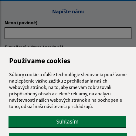
Napíšte nám:
Meno (povinné)
E-mailová adresa (povinné)
Používame cookies
Text vašej správy (povinné)
Súbory cookie a ďalšie technológie sledovania používame
na zlepšenie vášho zážitku z prehliadania našich
webových stránok, na to, aby sme vám zobrazovali
prispôsobený obsah a cielené reklamy, na analýzu
návštevnosti našich webových stránok a na pochopenie
toho, odkiaľ naši návštevníci prichádzajú.
Súhlasím
Oboznámil som sa so
spracúvaním osobných
údajov