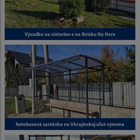
Výsadba na cintoríne a na ihrisku Na Hore
Autobusová zastávka na Ukrajinskej ulici-výmena