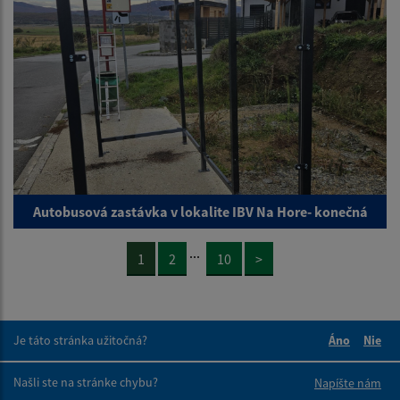
Autobusová zastávka v lokalite IBV Na Hore- konečná
...
1
2
10
>
Je táto stránka užitočná?
Áno
Nie
Boli tieto 
Boli 
Našli ste na stránke chybu?
Napíšte nám