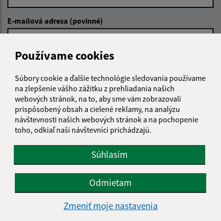
E-mailová adresa (povinné)
Používame cookies
Text vašej správy (povinné)
Súbory cookie a ďalšie technológie sledovania používame
na zlepšenie vášho zážitku z prehliadania našich
webových stránok, na to, aby sme vám zobrazovali
prispôsobený obsah a cielené reklamy, na analýzu
návštevnosti našich webových stránok a na pochopenie
toho, odkiaľ naši návštevníci prichádzajú.
Oboznámil som sa so
spracúvaním osobných
údajov
Súhlasím
Google reCaptcha Response
Odoslať správu
Odmietam
Zmeniť moje nastavenia