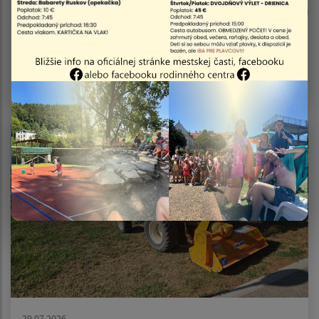
03.08.2026
OZNAM O ČIASTOČNEJ UZÁVIERKE CESTY II/552 –
most Ukrajinská
29.07.2026