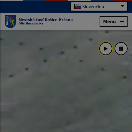
Slovenčina
Mestská časť Košice-Krásna
Menu
Oficiálna stránka