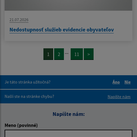
21.07.2026
Nedostupnosť služieb evidencie obyvateľov
...
1
2
11
>
Je táto stránka užitočná?
Áno
Nie
Boli tieto 
Boli 
Našli ste na stránke chybu?
Napíšte nám
Napíšte nám:
Meno (povinné)