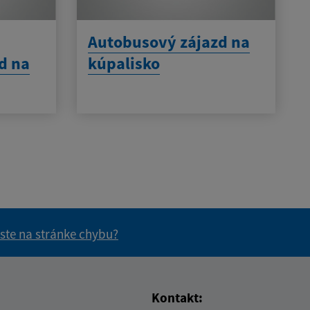
Autobusový zájazd na
d na
kúpalisko
 ste na stránke chybu?
vás užitočné?
e pre vás užitočné?
Kontakt: