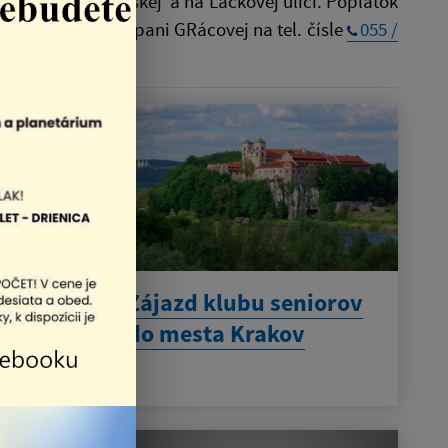
ok MHD na Opátskej a na Lackovej ulici. Poplatok
môžu prihlásiť u pani GRácovej na tel. čísle
055 /
eborné
Zájazd klubu seniorov
orom
do mesta Krakov