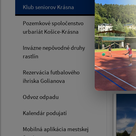
Klub seniorov Krásna
Pozemkové spoločenstvo
urbariát Košice-Krásna
Invázne nepôvodné druhy
Jedn
rastlín
autob
Rezervácia futbalového
6.8.2
ihriska Golianova
Odvoz odpadu
Kalendár podujatí
Mobilná aplikácia mestskej