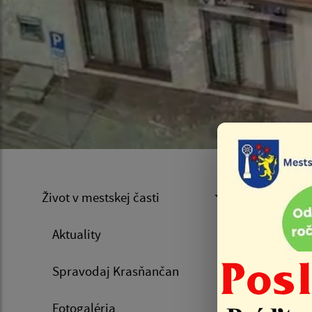
Výl
Život v mestskej časti
Aktuality
Úvod
Spravodaj Krasňančan
Klub sen
Fotogaléria