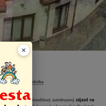
níka
 na Duklu a do Svidníka
eptembra 2023
jednodňový autobusový
zájazd na