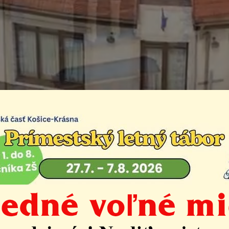
et na Duklu a do Svid
Život v mestskej časti
Klub seniorov Krásna
Výlet
iorov mestskej časti Košice-Krásna organizuje dňa
27.s