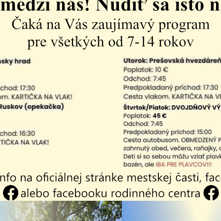
o Svidníka
. Odchod autobusu bude o 8.00 hod. zo zastáv
v klubu je 3,- EUR, pre nečlenov 8,- EUR. Záujemcovia sa 
d Wielička -
Pozvánka na stri
ov
dialógy s primát
mesta Košice