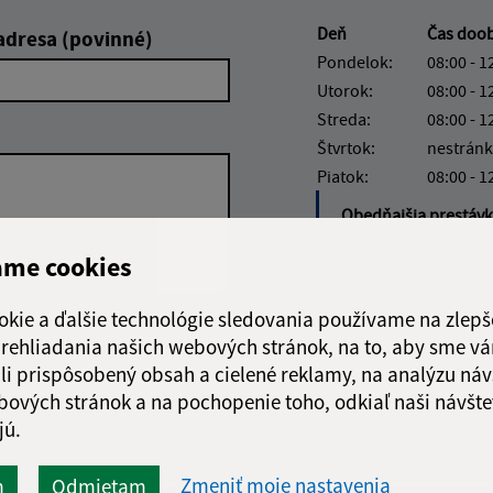
Deň
Čas doo
adresa (povinné)
Pondelok:
08:00 - 1
Utorok:
08:00 - 1
Streda:
08:00 - 1
Štvrtok:
nestránk
Piatok:
08:00 - 1
Obedňajšia prestáv
ame cookies
okie a ďalšie technológie sledovania používame na zlepš
Google reCaptcha Response
 prehliadania našich webových stránok, na to, aby sme v
Odoslať
ch
správu
li prispôsobený obsah a cielené reklamy, na analýzu náv
bových stránok a na pochopenie toho, odkiaľ naši návšte
jú.
Zmeniť moje nastavenia
m
Odmietam