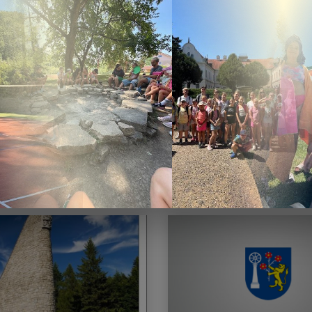
odňový
Športové popolud
usový zájazd
opekačkou
024