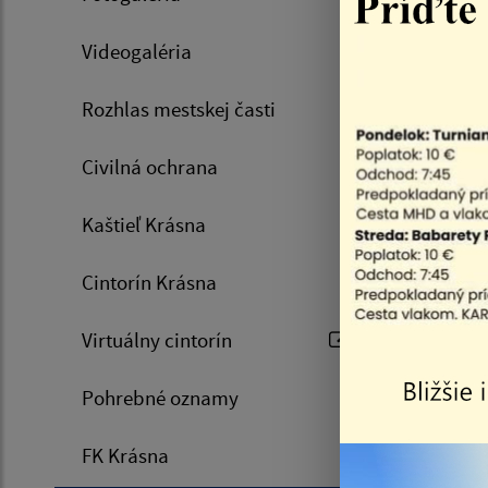
Duklu a d
pre členo
Videogaléria
6852434
.
Rozhlas mestskej časti
Civilná ochrana
Kaštieľ Krásna
Cintorín Krásna
Zájaz
Virtuálny cintorín
Krak
Pohrebné oznamy
FK Krásna