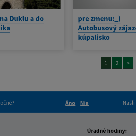
 na Duklu a do
pre zmenu:_)
íka
Autobusový zájaz
kúpalisko
1
2
>
itočné?
Našli
Áno
Nie
Boli tieto informácie pre 
Boli tieto informáci
Úradné hodiny: