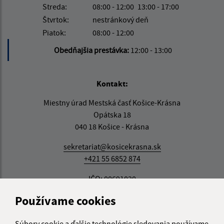
Streda:
08:00 - 12:00
13:00 - 17:00
Štvrtok:
nestránkový deň
Piatok:
08:00 - 12:00
Obedňajšia prestávka:
12:00 - 13:00
Kontakt:
Miestny úrad Mestská časť Košice-Krásna
Opátska 18
040 18 Košice - Krásna
sekretariat@kosicekrasna.sk
+421 55 6852 874
IČO: 00691020
Používame cookies
Súbory cookie a ďalšie technológie sledovania používame