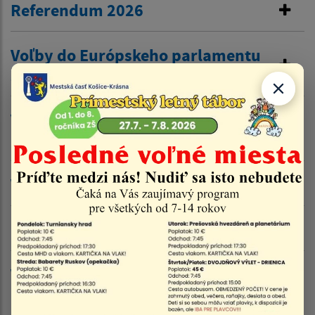
Referendum 2026
Voľby do Európskeho parlamentu
2024
Voľby prezidenta Slovenskej
republiky 2024
Voľby do Národnej rady SR 2023
Referendum 2023
Voľby do orgánov samosprávy
krajov 2022