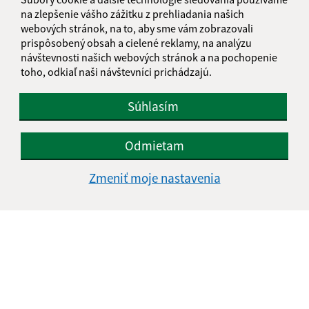
na zlepšenie vášho zážitku z prehliadania našich
webových stránok, na to, aby sme vám zobrazovali
prispôsobený obsah a cielené reklamy, na analýzu
návštevnosti našich webových stránok a na pochopenie
toho, odkiaľ naši návštevníci prichádzajú.
Súhlasím
Odmietam
Zmeniť moje nastavenia
Informácie o stránke:
Vyhlásenie o prístupnosti
Autorské práva
Ochrana osobných údajov
Navigácia:
Vytlačiť aktuálnu stránku