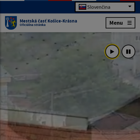
Slovenčina
Mestská časť Košice-Krásna
Menu
Oficiálna stránka