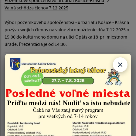
Pozemkové spoločenstvo urbariát Košice-Krásna
Valná schôdza členov 7.12.2025
Výbor pozemkového spoločenstva - urbariátu Košice - Krásna
pozýva svojich členov na valné zhromaždenie dňa 7.12.2025 o
15:00 do kultúrneho domu na ulici Opátska 18 pri miestnom
úrade. Prezentácia je od 14:30.