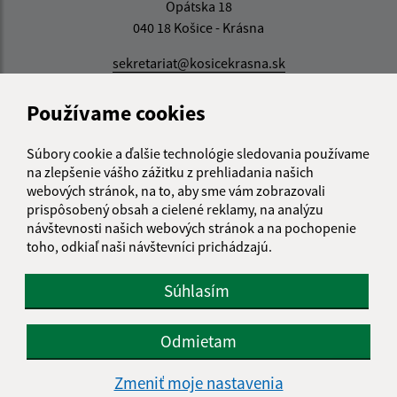
Opátska 18
040 18 Košice - Krásna
sekretariat@kosicekrasna.sk
+421 55 6852 874
Používame cookies
IČO: 00691020
Súbory cookie a ďalšie technológie sledovania používame
na zlepšenie vášho zážitku z prehliadania našich
webových stránok, na to, aby sme vám zobrazovali
prispôsobený obsah a cielené reklamy, na analýzu
návštevnosti našich webových stránok a na pochopenie
toho, odkiaľ naši návštevníci prichádzajú.
Súhlasím
Odmietam
Zmeniť moje nastavenia