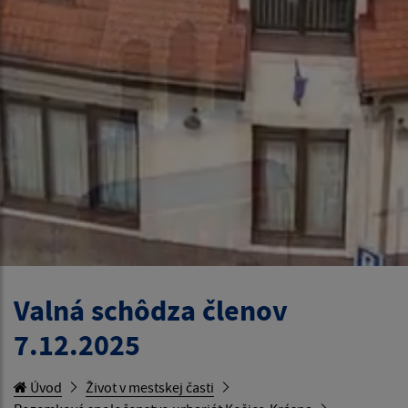
Valná schôdza členov
7.12.2025
Úvod
Život v mestskej časti