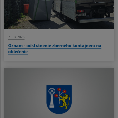
21.07.2026
Oznam - odstránenie zberného kontajnera na
oblečenie