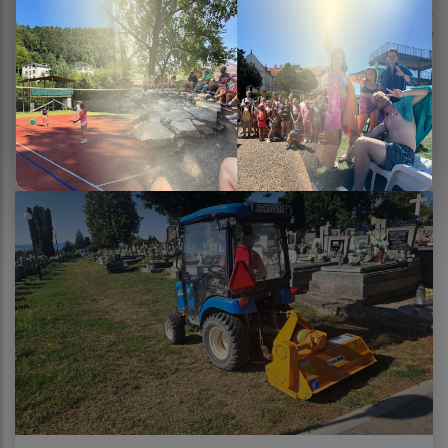
03.08.2026
OZNAM O ČIASTOČNEJ UZÁVIERKE CESTY II/552 –
most Ukrajinská