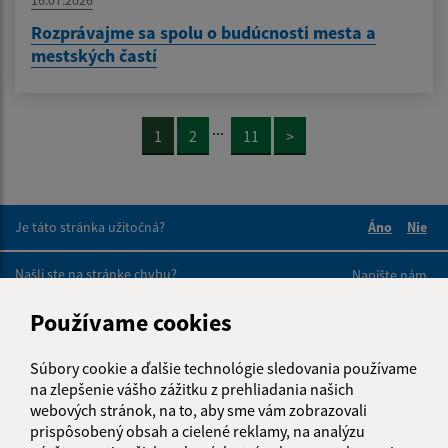
16.07.2026
Rozprávajme sa spolu o budúcnosti mesta a
mestských častí
...
1
2
11
>
Je táto stránka užitočná?
Áno
Nie
Boli tieto 
Boli 
Našli ste na stránke chybu?
Napíšte nám
Používame cookies
Napíšte nám:
Súbory cookie a ďalšie technológie sledovania používame
Meno (povinné)
na zlepšenie vášho zážitku z prehliadania našich
webových stránok, na to, aby sme vám zobrazovali
prispôsobený obsah a cielené reklamy, na analýzu