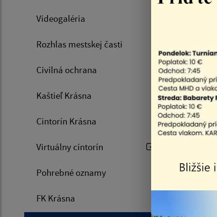
14.30 hod
Videogaléria
Rozhlas mestskej časti
Civilná ochrana
Kaštieľ Krásna
Cintorín Krásna
Zájaz
Krak
Virtuálny cintorín
Pohrebné oznamy
FK Krásna