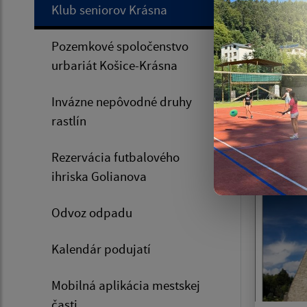
Klub seniorov Krásna
Pozemkové spoločenstvo
urbariát Košice-Krásna
Jedn
Invázne nepôvodné druhy
autob
rastlín
6.8.2
Rezervácia futbalového
ihriska Golianova
Odvoz odpadu
Kalendár podujatí
Mobilná aplikácia mestskej
časti