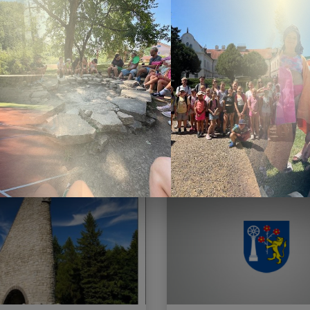
odňový
Športové popolud
usový zájazd
opekačkou
024