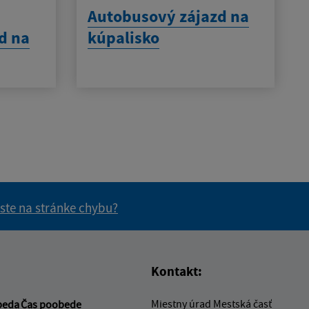
Autobusový zájazd na
d na
kúpalisko
 ste na stránke chybu?
vás užitočné?
e pre vás užitočné?
Kontakt:
Miestny úrad Mestská časť
beda
Čas poobede