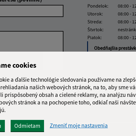
Pondelok:
08:00 - 1
Utorok:
08:00 - 1
Streda:
08:00 - 1
Štvrtok:
nestránk
Piatok:
08:00 - 1
Obedňajšia prestáv
ame cookies
okie a ďalšie technológie sledovania používame na zlepš
Google reCaptcha Response
Odoslať
ch
 prehliadania našich webových stránok, na to, aby sme v
správu
li prispôsobený obsah a cielené reklamy, na analýzu náv
bových stránok a na pochopenie toho, odkiaľ naši návšte
jú.
Zmeniť moje nastavenia
m
Odmietam