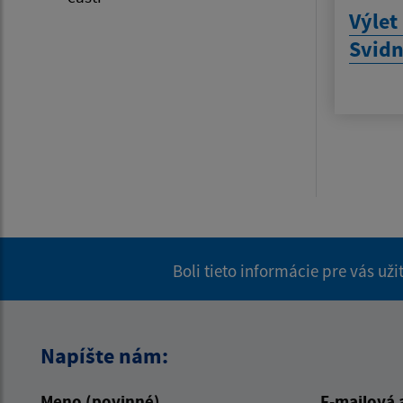
Výlet
Svidn
Boli tieto informácie pre vás už
Napíšte nám:
Meno (povinné)
E-mailová 