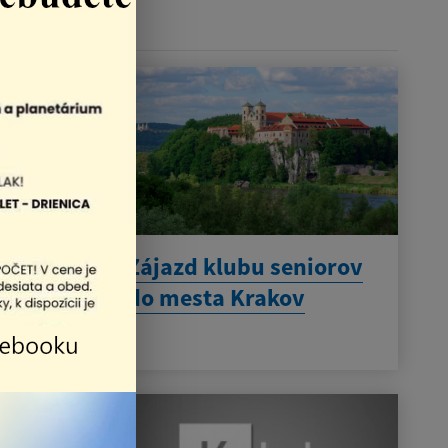
č.
055 / 6852434
.
eborné
Zájazd klubu seniorov
orom
do mesta Krakov