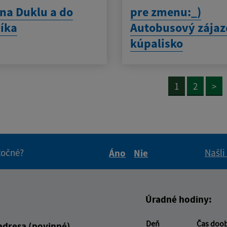
 na Duklu a do
pre zmenu:_)
íka
Autobusový zájaz
kúpalisko
1
2
>
itočné?
Našli
Áno
Nie
Boli tieto informácie pre 
Boli tieto informáci
Úradné hodiny:
Deň
Čas doo
adresa (povinné)