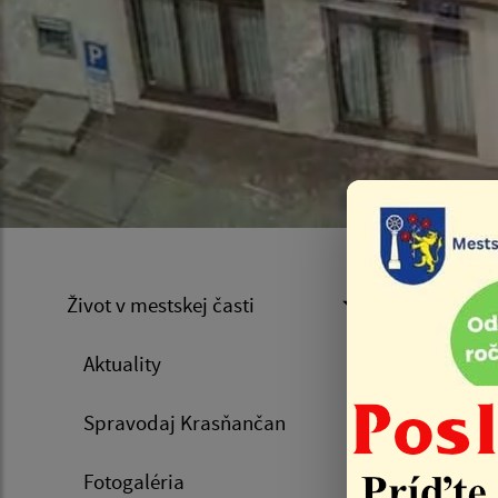
Špo
Život v mestskej časti
Aktuality
Úvod
Spravodaj Krasňančan
Klub seni
Fotogaléria
popoludni