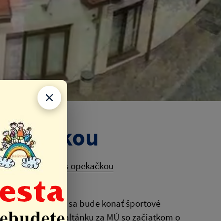
opekačkou
tové popoludnie s opekačkou
rok 25. júna 2024 sa bude konať športové
športovisku a v altánku za MÚ so začiatkom o