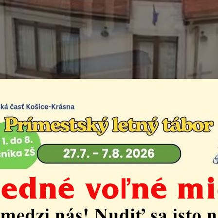
rtové popoludnie s 
Život v mestskej časti
Klub seniorov Krásna
Špor
orov MČ Košice-Krásna oznamuje svojim členom, že v uto
e s posedením pri opekaní. Podujatie sa bude konať na 