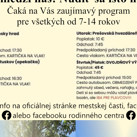
. Záujemcovia sa môžu prihlásiť u pani Grácovej na tel. 
d Wielička -
Pozvánka na stri
ov
dialógy s primát
mesta Košice