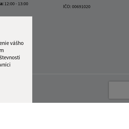
ka:
12:00 - 13:00
IČO: 00691020
enie vášho
ám
števnosti
vníci