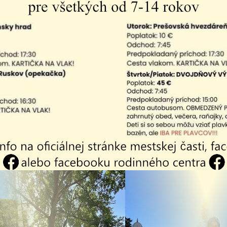
''Miestne komunikácie'' -
Projekt ''Miestne komuni
hodník Ukrajinská
chodník k Majer
árska brigáda 2026
Krásňanské zabíjačko