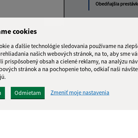
Obedňajšia prestáv
ame cookies
Google reCaptcha Response
Odoslať
ch
okie a ďalšie technológie sledovania používame na zlepš
správu
 prehliadania našich webových stránok, na to, aby sme v
li prispôsobený obsah a cielené reklamy, na analýzu náv
bových stránok a na pochopenie toho, odkiaľ naši návšte
jú.
Zmeniť moje nastavenia
m
Odmietam