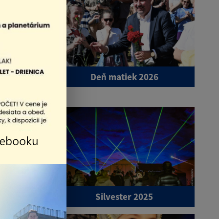
kácie'' -
Deň matiek 2026
u
vé hody
Silvester 2025