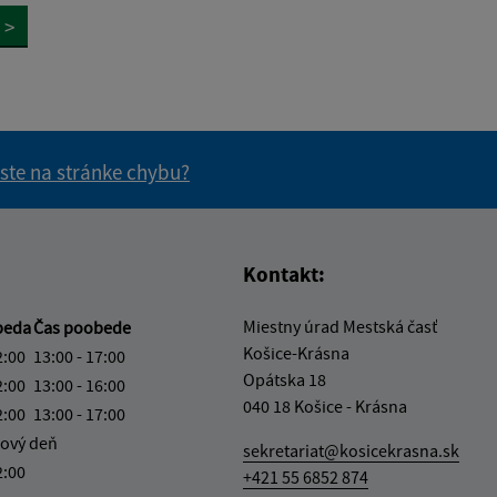
>
 ste na stránke chybu?
vás užitočné?
e pre vás užitočné?
Kontakt:
Miestny úrad Mestská časť
beda
Čas poobede
Košice-Krásna
2:00
13:00 - 17:00
Opátska 18
2:00
13:00 - 16:00
040 18 Košice - Krásna
2:00
13:00 - 17:00
ový deň
sekretariat@kosicekrasna.sk
2:00
+421 55 6852 874