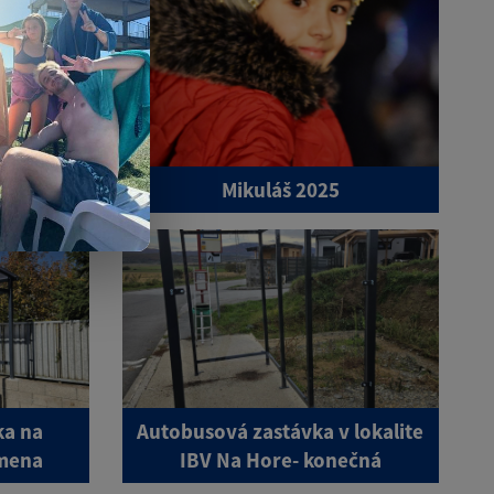
25
Mikuláš 2025
ka na
Autobusová zastávka v lokalite
ýmena
IBV Na Hore- konečná