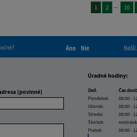
...
1
2
10
itočné?
Našli
Áno
Nie
Boli tieto informácie pre 
Boli tieto informáci
Úradné hodiny:
Deň
Čas doo
adresa (povinné)
Pondelok:
08:00 - 1
Utorok:
08:00 - 1
Streda:
08:00 - 1
Štvrtok:
nestránk
Piatok:
08:00 - 1