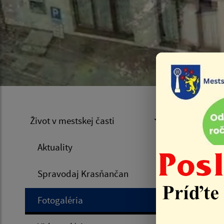
Fot
Život v mestskej časti
Aktuality
Úvod
Spravodaj Krasňančan
Zozn
Fotogaléria