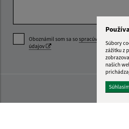
Použív
Oboznámil som sa so
spracúvaním osobný
Súbory co
údajov
zážitku z
zobrazova
našich we
prichádza
Súhlasí