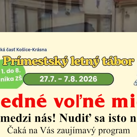
ogaléria
Život v mestskej časti
Fotogaléria
am fotogalérií: