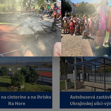
NÁDEJE v novom šate
Vianočné trhy 20
na cintoríne a na ihrisku
Autobusová zastáv
Na Hore
Ukrajinskej ulici-v