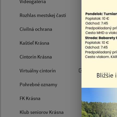
Videogaléria
Rozhlas mestskej časti
Civilná ochrana
Projekt 
Kaštieľ Krásna
c
Cintorín Krásna
Virtuálny cintorín
Pohrebné oznamy
FK Krásna
Ryb
Klub seniorov Krásna