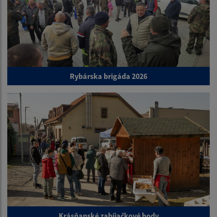
Rybárska brigáda 2026
Krásňanské zabíjačkové hody