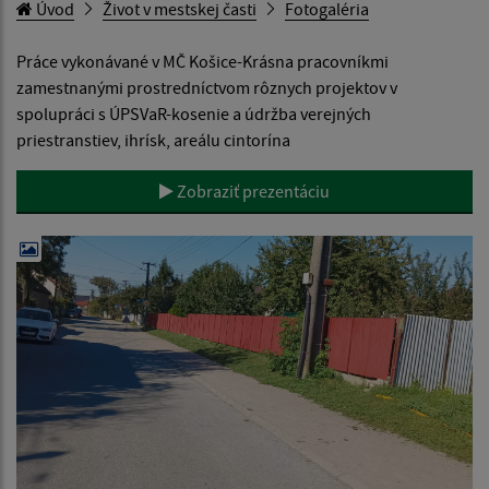
Úvod
Život v mestskej časti
Fotogaléria
Práce vykonávané v MČ Košice-Krásna pracovníkmi
zamestnanými prostredníctvom rôznych projektov v
spolupráci s ÚPSVaR-kosenie a údržba verejných
priestranstiev, ihrísk, areálu cintorína
Zobraziť prezentáciu