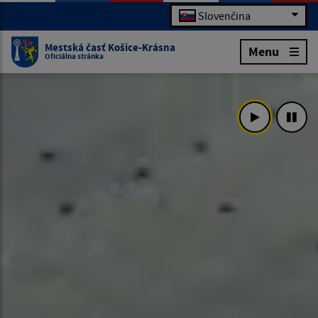
Slovenčina
Mestská časť Košice-Krásna
Menu
Oficiálna stránka