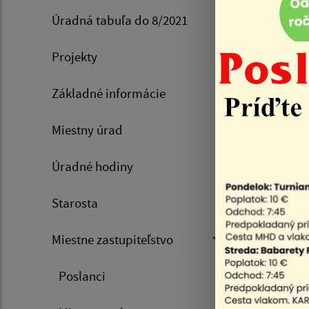
Programov
Úradná tabuľa do 8/2021
Projekty
Progra
roky 2
Základné informácie
Miestny úrad
Progra
roky 2
Úradné hodiny
Progra
Starosta
roky 2
Miestne zastupiteľstvo
Progra
Poslanci
roky 2