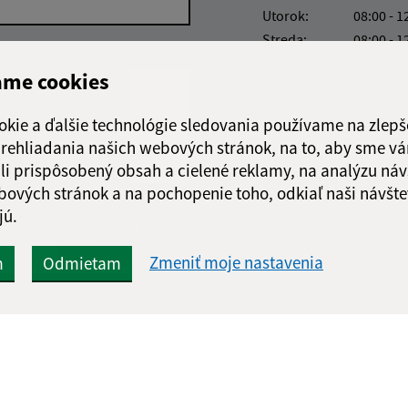
Utorok:
08:00 - 1
Streda:
08:00 - 1
Štvrtok:
nestránk
ame cookies
Piatok:
08:00 - 1
Obedňajšia prestáv
okie a ďalšie technológie sledovania používame na zlepš
 prehliadania našich webových stránok, na to, aby sme v
li prispôsobený obsah a cielené reklamy, na analýzu náv
bových stránok a na pochopenie toho, odkiaľ naši návšte
jú.
Google reCaptcha Response
Odoslať
ch
správu
Zmeniť moje nastavenia
m
Odmietam