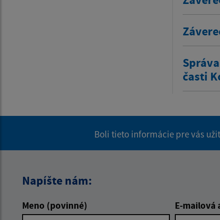
Závereč
Správa
časti K
Boli tieto informácie pre vás už
Napíšte nám:
Meno (povinné)
E-mailová 