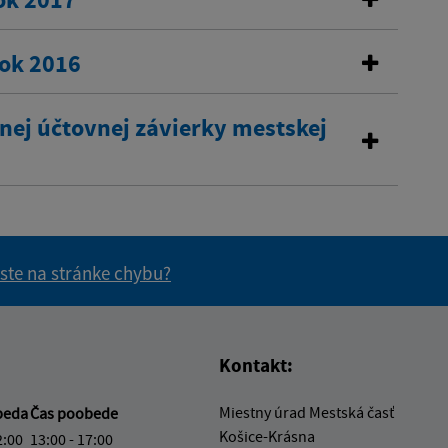
rok 2016
nej účtovnej závierky mestskej
 ste na stránke chybu?
vás užitočné?
e pre vás užitočné?
Kontakt:
Miestny úrad Mestská časť
beda
Čas poobede
Košice-Krásna
2:00
13:00 - 17:00