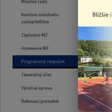
Miestna rada
Progra
roky 2
Komisie miestneho
zastupiteľstva
Progra
Zápisnice MZ
roky 2
Uznesenia MZ
Progra
roky 2
Programový rozpočet
Progra
Záverečný účet
roky 2
Výročná správa
Progra
Rokovací poriadok
roky 2