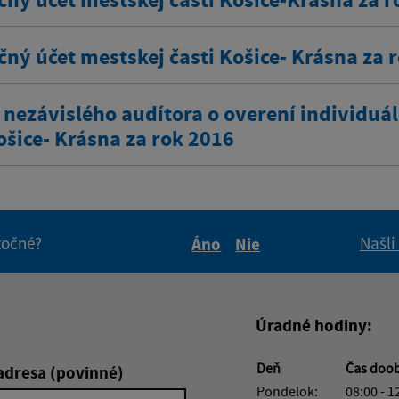
ný účet mestskej časti Košice- Krásna za 
 nezávislého audítora o overení individuál
ošice- Krásna za rok 2016
itočné?
Našli
Áno
Nie
Boli tieto informácie pre 
Boli tieto informáci
Úradné hodiny:
Deň
Čas doo
adresa (povinné)
Pondelok:
08:00 - 1