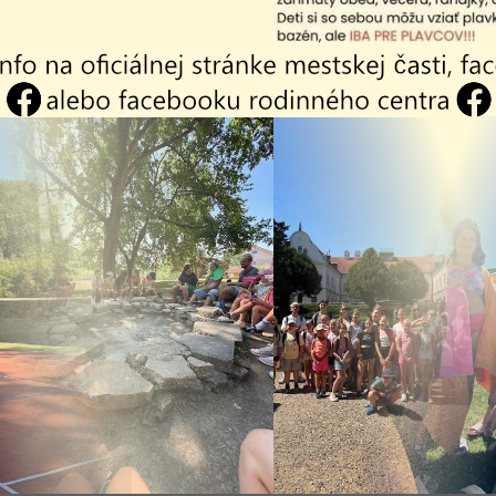
mový rozpočet mestskej časti Košice-Krásn
023-2024
mový rozpočet mestskej časti Košice-Krásn
022-2023
mový rozpočet mestskej časti Košice-Krásn
021-2022
mový rozpočet mestskej časti Košice - Krá
020 - 2021
mový rozpočet mestskej časti Košice - Krá
019-2020