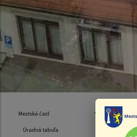
Pro
Mestská časť
Úradná tabuľa
Úvod