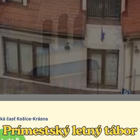
gramový rozpočet
Mestská časť
Miestne zastupiteľstvo
Programový 