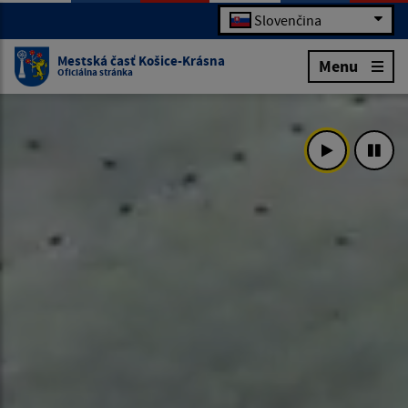
Slovenčina
Mestská časť Košice-Krásna
Menu
Oficiálna stránka