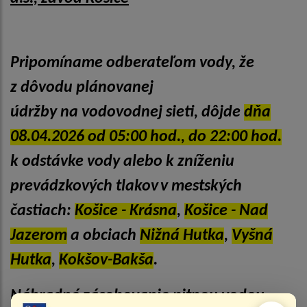
Pripomíname odberateľom vody, že
z dôvodu plánovanej
údržby na vodovodnej sieti, dôjde
dňa
08.04.2026 od 05:00 hod., do 22:00 hod.
k odstávke vody alebo k zníženiu
prevádzkových tlakov
v mestských
častiach:
Košice - Krásna
,
Košice - Nad
Jazerom
a obciach
Nižná Hutka
,
Vyšná
Hutka
,
Kokšov-Bakša
.
Náhradné zásobovanie pitnou vodou