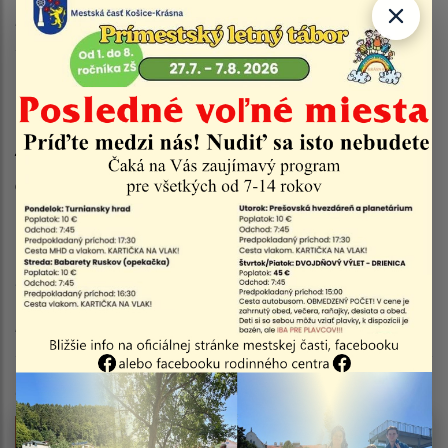
bude zabezpečené cisternovými
vozidlami.
Za spôsobené komplikácie sa
ospravedlňujeme.
Ďakujeme za Vaše pochopenie.
Dispečing VVS a.s., Závod Košice, tel.č. :055/ 7952 420
Zoznam aktualít: