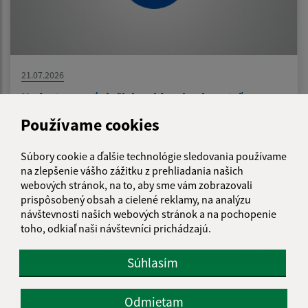
21.07.2026
Nedostupnosť služieb evidencie obyvateľov
Používame cookies
...
1
2
11
>
Súbory cookie a ďalšie technológie sledovania používame
na zlepšenie vášho zážitku z prehliadania našich
webových stránok, na to, aby sme vám zobrazovali
prispôsobený obsah a cielené reklamy, na analýzu
návštevnosti našich webových stránok a na pochopenie
Je táto stránka užitočná?
Áno
Nie
Boli tieto 
Boli 
toho, odkiaľ naši návštevníci prichádzajú.
Našli ste na stránke chybu?
Napíšte nám
Súhlasím
Napíšte nám:
Odmietam