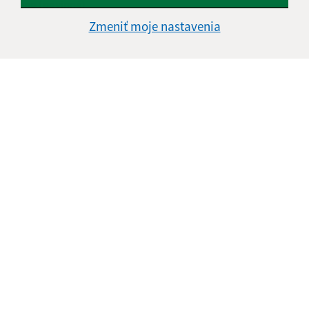
Meno (povinné)
Zmeniť moje nastavenia
E-mailová adresa (povinné)
Text vašej správy (povinné)
Oboznámil som sa so
spracúvaním osobných
údajov
Google reCaptcha Response
Odoslať správu