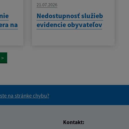
21.07.2026
nie
Nedostupnosť služieb
era na
evidencie obyvateľov
>
 ste na stránke chybu?
vás užitočné?
e pre vás užitočné?
Kontakt: