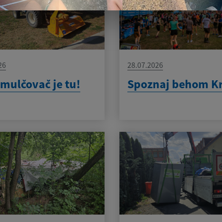
26
28.07.2026
mulčovač je tu!
Spoznaj behom K