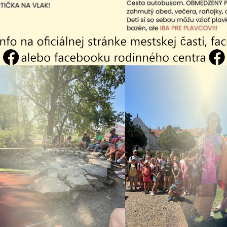
26
04.08.2026
 - Vakcinácia
Vyhlásenie času
a mačiek
zvýšeného
.2026
nebezpečenstva a
vzniku požiaru