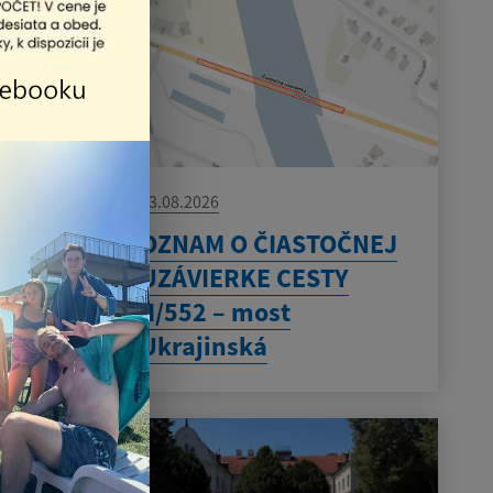
03.08.2026
OZNAM O ČIASTOČNEJ
UZÁVIERKE CESTY
II/552 – most
Ukrajinská