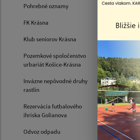
Pohrebné oznamy
FK Krásna
Klub seniorov Krásna
Pozemkové spoločenstvo
06.08.20
urbariát Košice-Krásna
Oznam
psov 
Invázne nepôvodné druhy
08.08
rastlín
Rezervácia futbalového
ihriska Golianova
Odvoz odpadu