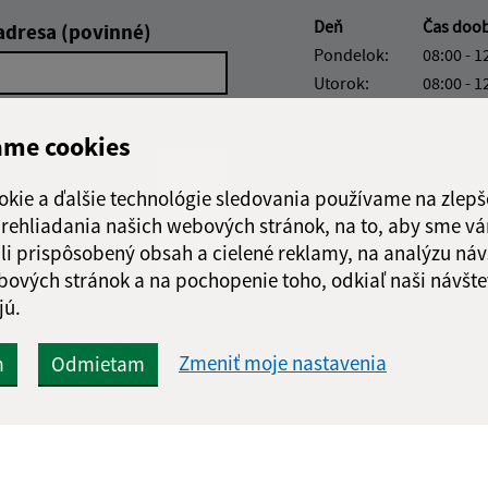
Deň
Čas doo
adresa (povinné)
Pondelok:
08:00 - 1
Utorok:
08:00 - 1
Streda:
08:00 - 1
Štvrtok:
nestránk
ame cookies
Piatok:
08:00 - 1
okie a ďalšie technológie sledovania používame na zlepš
Obedňajšia prestáv
 prehliadania našich webových stránok, na to, aby sme v
li prispôsobený obsah a cielené reklamy, na analýzu náv
bových stránok a na pochopenie toho, odkiaľ naši návšte
jú.
Google reCaptcha Response
Odoslať
ch
správu
Zmeniť moje nastavenia
m
Odmietam