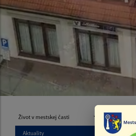
Poz
Život v mestskej časti
Aktuality
Úvod