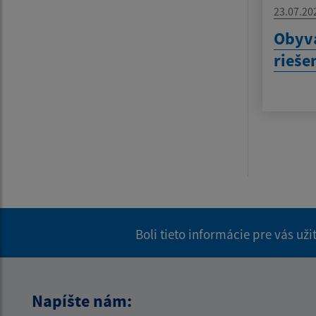
23.07.20
Obyva
rieše
Boli tieto informácie pre vás už
Napíšte nám: