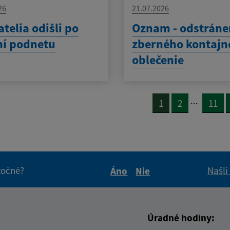
26
21.07.2026
telia odišli po
Oznam - odstráne
ní podnetu
zberného kontajn
oblečenie
...
1
2
11
itočné?
Našli
Áno
Nie
Boli tieto informácie pre 
Boli tieto informáci
Úradné hodiny: