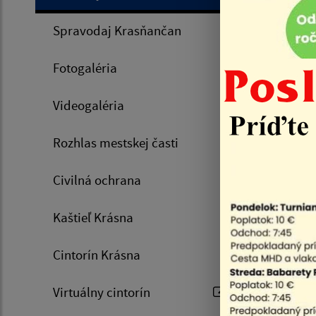
Spravodaj Krasňančan
24.11.
Fotogaléria
Vianočné 
Videogaléria
Rozhlas mestskej časti
Civilná ochrana
Kaštieľ Krásna
Cintorín Krásna
Zozn
Virtuálny cintorín