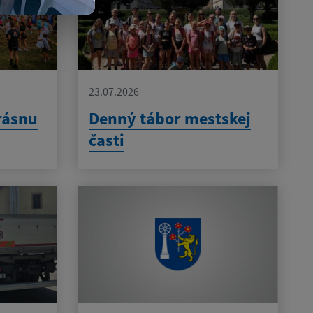
23.07.2026
rásnu
Denný tábor mestskej
časti