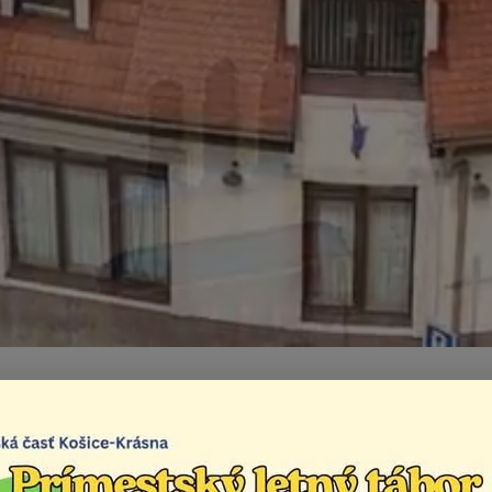
vánka na Vianočné t
Život v mestskej časti
Aktuality
Pozvánka na Vian