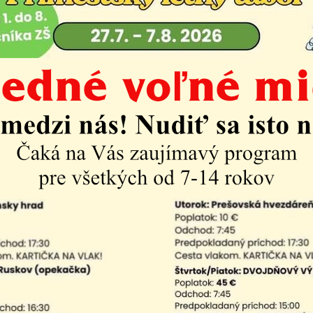
2025
trhy sa uskutočnia na Námestí sv. Cyrila a Metoda, pred 
am aktualít: