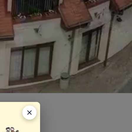
rhy
očné trhy