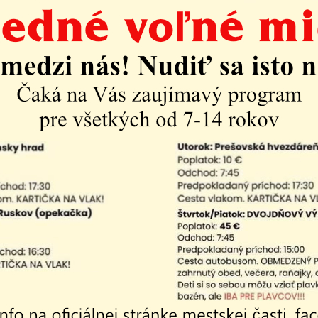
Ako vybaviť
Iné
Poskytovanie informácií
ovanie informácií
ne podujatie