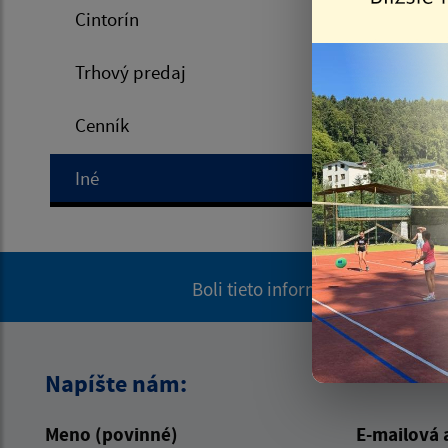
Cintorín
Trhový predaj
Cenník
Iné
Boli tieto informácie pre vás už
Napíšte nám:
Meno (povinné)
E-mailová 