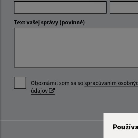
Text vašej správy (povinné)
Oboznámil som sa so
spracúvaním osobný
údajov
Použív