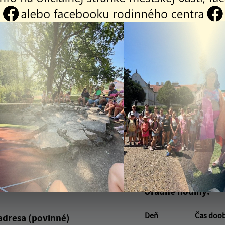
itočné?
Našli
Áno
Nie
Boli tieto informácie pre 
Boli tieto informáci
Úradné hodiny:
Deň
Čas doo
adresa (povinné)