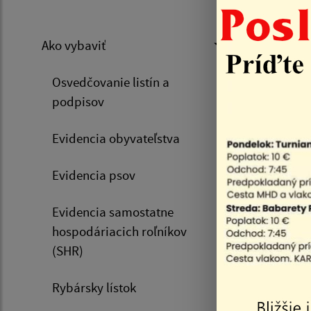
Iné
Ako vybaviť
Osvedčovanie listín a
Úvod
podpisov
Evidencia obyvateľstva
Poskyt
Evidencia psov
Kultúr
Evidencia samostatne
hospodáriacich roľníkov
(SHR)
Rybársky lístok