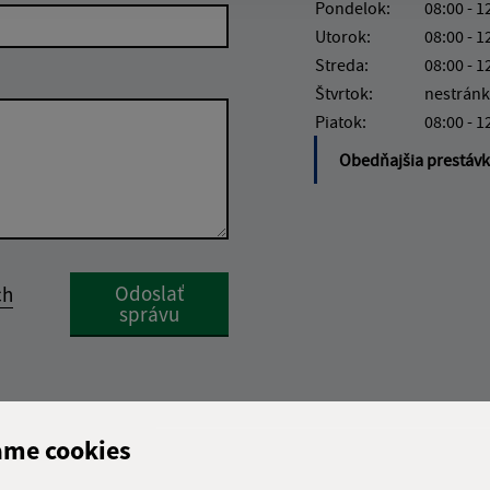
Pondelok:
08:00 - 1
Utorok:
08:00 - 1
Streda:
08:00 - 1
Štvrtok:
nestránk
Piatok:
08:00 - 1
Obedňajšia prestáv
Google reCaptcha Response
Odoslať
ch
správu
ame cookies