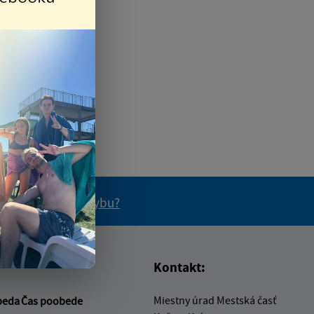
 ste na stránke chybu?
vás užitočné?
e pre vás užitočné?
Kontakt:
Miestny úrad Mestská časť
beda
Čas poobede