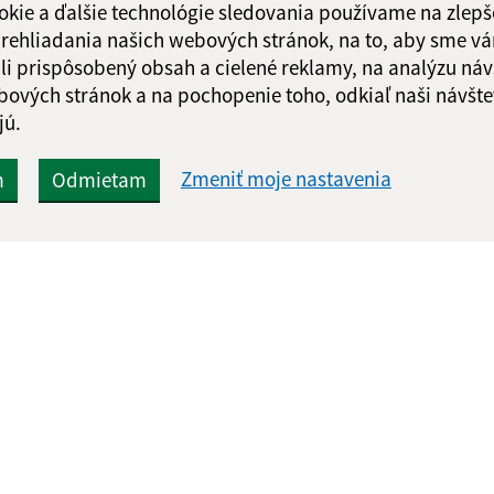
okie a ďalšie technológie sledovania používame na zlepš
 prehliadania našich webových stránok, na to, aby sme v
li prispôsobený obsah a cielené reklamy, na analýzu náv
bových stránok a na pochopenie toho, odkiaľ naši návšte
jú.
Zmeniť moje nastavenia
m
Odmietam
Rýchle odkazy:
Aktualiz
nku
Základné informácie
06.08.2026 
Aktuality
RSS
Fotogaléria
Videogaléria