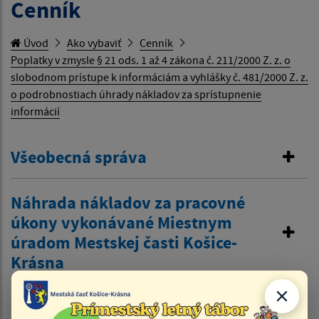
Cenník
Úvod
Ako vybaviť
Cenník
Poplatky v zmysle § 21 ods. 1 až 4 zákona č. 211/2000 Z. z. o
slobodnom prístupe k informáciám a vyhlášky č. 481/2000 Z. z.
o podrobnostiach úhrady nákladov za sprístupnenie
informácií
Všeobecná správa
Náhrada nákladov za pracovné
úkony vykonávané Miestnym
úradom Mestskej časti Košice-
Krásna
Sadzobník za rozvoz stravy v