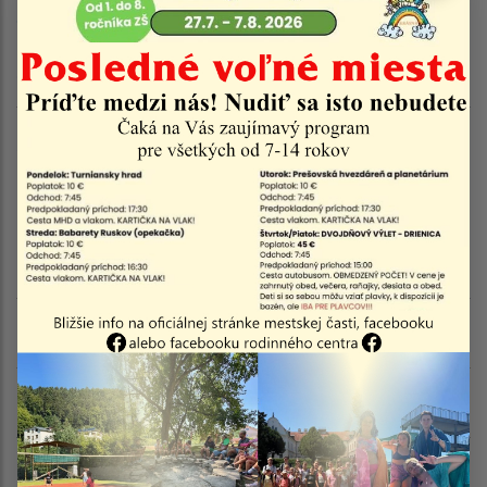
zmysle Zásad poskytovanie
príspevku na stravovanie
dôchodcov a dovoz stravy
Sadzobník úhrad za inzerciu
uverejnenú v občasníku
Krasňančan a krátkodobý
prenájom hnuteľných vecí v
Mestskej časti Košice – Krásna
Pôdohospodárstvo
Stavebná správa
Poplatky v zmysle § 21 ods. 1 až 4