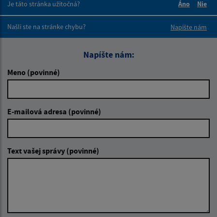
Je táto stránka užitočná?
Áno
Nie
Boli tieto 
Boli 
Našli ste na stránke chybu?
Napíšte nám
Napíšte nám:
Meno (povinné)
E-mailová adresa (povinné)
Text vašej správy (povinné)