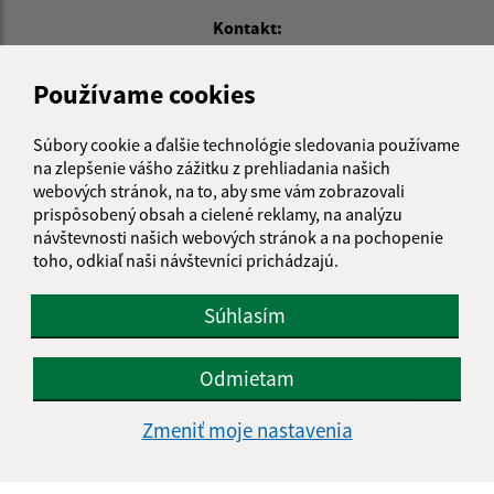
Kontakt:
Miestny úrad Mestská časť Košice-Krásna
Používame cookies
Opátska 18
040 18 Košice - Krásna
Súbory cookie a ďalšie technológie sledovania používame
sekretariat@kosicekrasna.sk
na zlepšenie vášho zážitku z prehliadania našich
webových stránok, na to, aby sme vám zobrazovali
+421 55 6852 874
prispôsobený obsah a cielené reklamy, na analýzu
návštevnosti našich webových stránok a na pochopenie
IČO: 00691020
toho, odkiaľ naši návštevníci prichádzajú.
Súhlasím
Odmietam
Zmeniť moje nastavenia