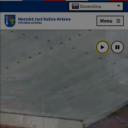
Slovenčina
Mestská časť Košice-Krásna
Menu
Oficiálna stránka