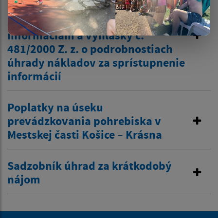
zákona č. 211/2000 Z. z. o
slobodnom prístupe k
informáciám a vyhlášky č.
481/2000 Z. z. o podrobnostiach
úhrady nákladov za sprístupnenie
informácií
Poplatky na úseku
prevádzkovania pohrebiska v
Mestskej časti Košice – Krásna
Sadzobník úhrad za krátkodobý
nájom