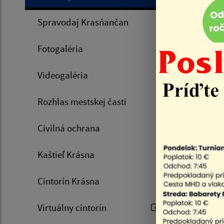
Úvod
Spravodaj Krasňančan
07.01.
Fotogaléria
Videogaléria
Rozhlas mestskej časti
Civilná ochrana
Kaštieľ Krásna
Ple
Cintorín Krásna
Zozn
Virtuálny cintorín