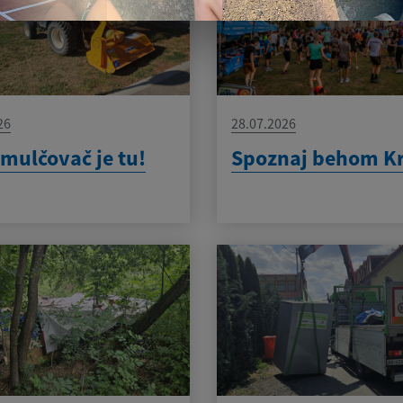
26
28.07.2026
mulčovač je tu!
Spoznaj behom K