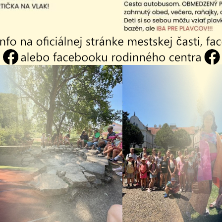
26
04.08.2026
 - Vakcinácia
Vyhlásenie času
a mačiek
zvýšeného
.2026
nebezpečenstva a
vzniku požiaru