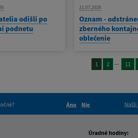
26
21.07.2026
telia odišli po
Oznam - odstráne
ní podnetu
zberného kontajn
oblečenie
...
1
2
11
itočné?
Našli
Áno
Nie
Boli tieto informácie pre 
Boli tieto informáci
Úradné hodiny: