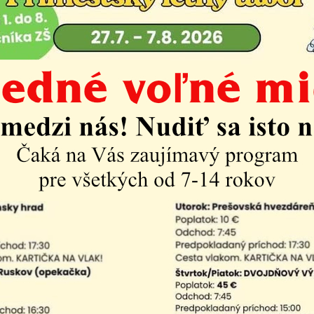
Život v mestskej časti
Aktuality
Ples Krásňanov
2026
s Krasňanov 2026
| PDF | 0.7 Mb
am aktualít: