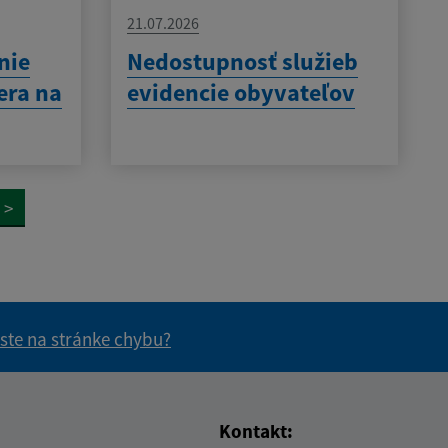
21.07.2026
nie
Nedostupnosť služieb
era na
evidencie obyvateľov
>
 ste na stránke chybu?
vás užitočné?
e pre vás užitočné?
Kontakt: