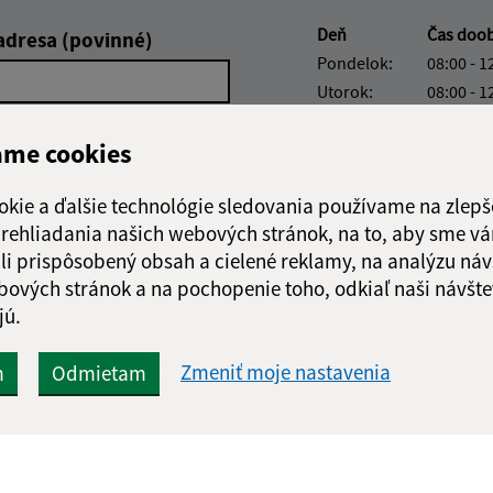
Deň
Čas doo
adresa (povinné)
Pondelok:
08:00 - 1
Utorok:
08:00 - 1
Streda:
08:00 - 1
ame cookies
Štvrtok:
nestránk
Piatok:
08:00 - 1
okie a ďalšie technológie sledovania používame na zlepš
Obedňajšia prestáv
 prehliadania našich webových stránok, na to, aby sme v
li prispôsobený obsah a cielené reklamy, na analýzu náv
bových stránok a na pochopenie toho, odkiaľ naši návšte
jú.
Google reCaptcha Response
Odoslať
ch
správu
Zmeniť moje nastavenia
m
Odmietam