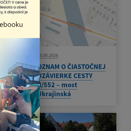
03.08.2026
OZNAM O ČIASTOČNEJ
UZÁVIERKE CESTY
II/552 – most
Ukrajinská