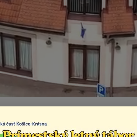
s Krásňanov