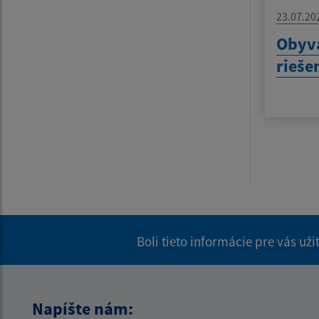
23.07.20
Obyva
rieše
Boli tieto informácie pre vás už
Napíšte nám: