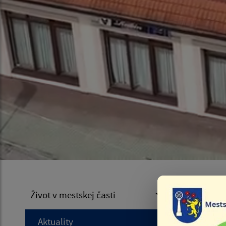
Ple
Život v mestskej časti
Aktuality