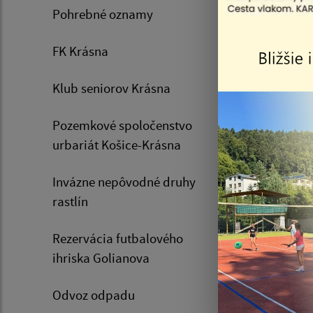
Pohrebné oznamy
FK Krásna
Klub seniorov Krásna
Pozemkové spoločenstvo
06.08.20
urbariát Košice-Krásna
Oznam
psov 
Invázne nepôvodné druhy
08.08
rastlín
Rezervácia futbalového
ihriska Golianova
Odvoz odpadu