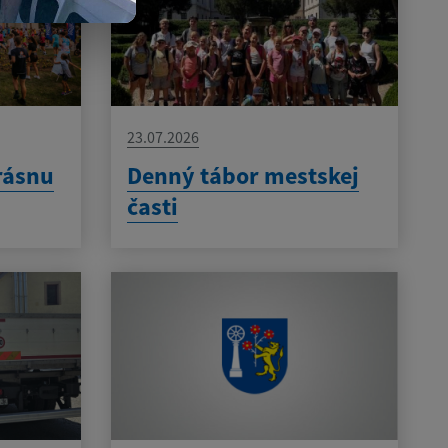
23.07.2026
rásnu
Denný tábor mestskej
časti