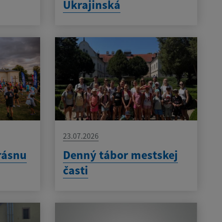
Ukrajinská
23.07.2026
rásnu
Denný tábor mestskej
časti