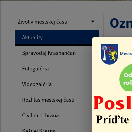
Ozn
Život v mestskej časti
Aktuality
Úvod
Spravodaj Krasňančan
30.06.
Fotogaléria
Videogaléria
Rozhlas mestskej časti
Civilná ochrana
Kaštieľ Krásna