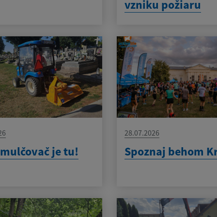
vzniku požiaru
26
28.07.2026
mulčovač je tu!
Spoznaj behom K