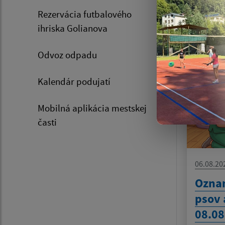
Rezervácia futbalového
ihriska Golianova
Zozn
Odvoz odpadu
Kalendár podujatí
Mobilná aplikácia mestskej
časti
06.08.20
Oznam
psov 
08.08