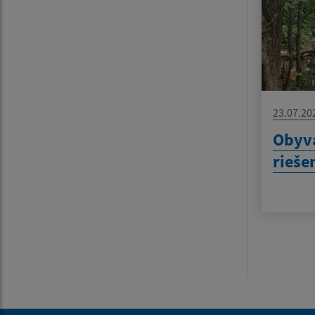
23.07.20
Obyva
rieše