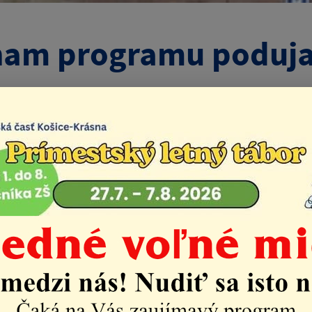
am programu podujat
Život v mestskej časti
Aktuality
Oznam programu 
2026