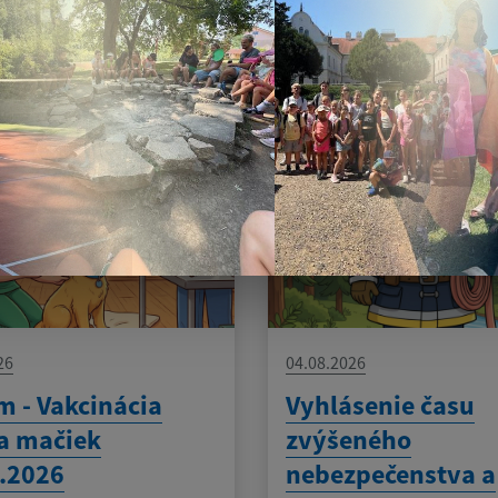
am aktualít:
26
04.08.2026
 - Vakcinácia
Vyhlásenie času
a mačiek
zvýšeného
.2026
nebezpečenstva a