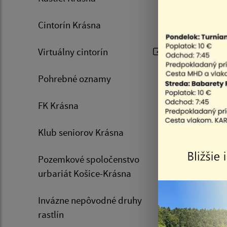
Cintorín Krásna
Virtuálny cintorín
Pohrebné oznamy
FK Krásna
Klub seniorov Krásna
Pozemkové spoločenstvo
urbariát Košice-Krásna
Invázne nepôvodné druhy
rastlín