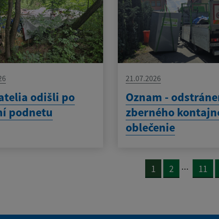
26
21.07.2026
telia odišli po
Oznam - odstráne
ní podnetu
zberného kontajn
oblečenie
...
1
2
11