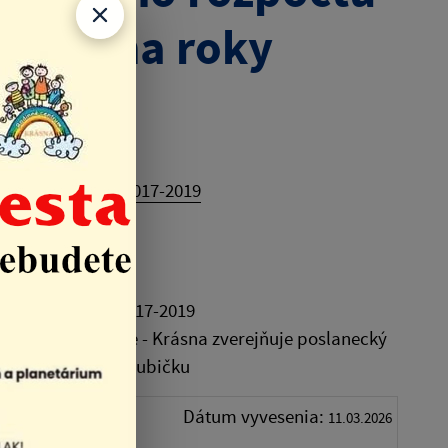
Krásna na roky
 Krásna na roky 2017-2019
Krásna na roky 2017-2019
estská časť Košice - Krásna zverejňuje poslanecký
rásna, Ing. Jána Kubičku
j časti
Dátum vyvesenia:
11.03.2026