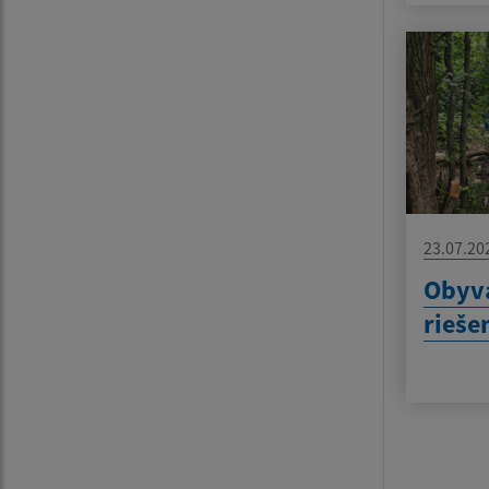
23.07.20
Obyva
rieše