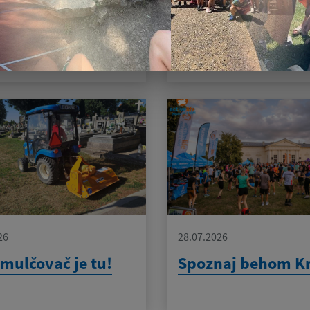
a mačiek
zvýšeného
.2026
nebezpečenstva a
vzniku požiaru
26
28.07.2026
mulčovač je tu!
Spoznaj behom K