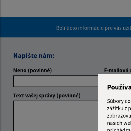
Boli tieto informácie pre vás už
Napíšte nám:
Meno (povinné)
E-mailová 
Použív
Text vašej správy (povinné)
Súbory co
zážitku z
zobrazova
našich we
prichádza