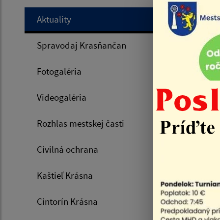
mes
Aktuality
201
Spravodaj Krasňančan
Fotogaléria
Úvod
Poslaneck
Videogaléria
Rozhlas mestskej časti
14.12.
Civilná ochrana
Poslaneck
V súlade 
Kaštieľ Krásna
návrh pos
Cintorín Krásna
Posl
Košice -