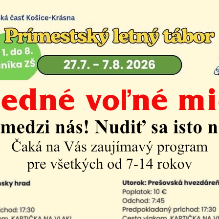
tskej časti Košice - 
7-2019
Život v mestskej časti
Aktuality
ý návrh programového rozpočtu mestskej časti Košice -
2020
ý návrh Programového rozpočtu Mestskej časti Košice- 
s § 9 ods. 2 zákona č. 369/1990 Zb. o obecnom zriadení M
lanca Miestneho zastupiteľstva Mestskej časti Košice - K
anecký návrh poslanca Miestneho zastupiteľstva Mestske
 Krásna I ng. Jána Kubičku
| PDF | 0.39 Mb