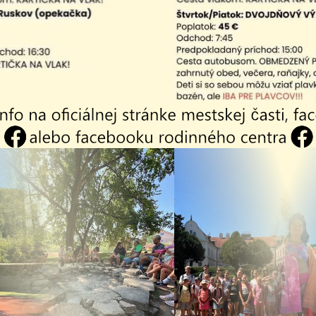
ľková časť
| PDF | 0.89 Mb
isná časť
| PDF | 3.26 Mb
am aktualít:
26
04.08.2026
 - Vakcinácia
Vyhlásenie času