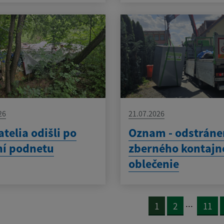
26
21.07.2026
telia odišli po
Oznam - odstráne
ní podnetu
zberného kontajn
oblečenie
...
1
2
11