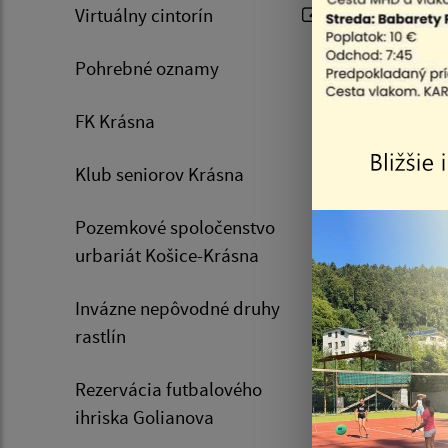
Virtuálny cintorín
tabu
Pohrebné oznamy
pop
FK Krásna
Zozn
Klub seniorov Krásna
Pozemkové spoločenstvo
urbariát Košice-Krásna
Invázne nepôvodné druhy
rastlín
Rezervácia futbalového
06.08.20
ihriska Golianova
Oznam