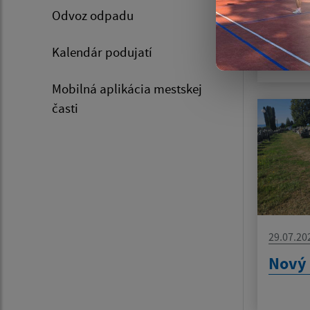
psov 
Odvoz odpadu
08.08
Kalendár podujatí
Mobilná aplikácia mestskej
časti
29.07.20
Nový 