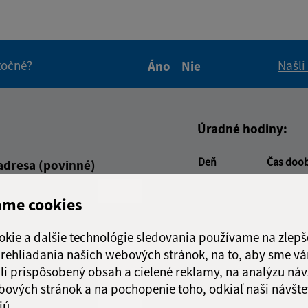
itočné?
Našli
Áno
Nie
Boli tieto informácie pre 
Boli tieto informáci
Úradné hodiny:
Deň
Čas doo
adresa (povinné)
Pondelok:
08:00 - 1
Utorok:
08:00 - 1
ame cookies
Streda:
08:00 - 1
Štvrtok:
nestránk
okie a ďalšie technológie sledovania používame na zlepš
Piatok:
08:00 - 1
 prehliadania našich webových stránok, na to, aby sme v
li prispôsobený obsah a cielené reklamy, na analýzu náv
Obedňajšia prestáv
bových stránok a na pochopenie toho, odkiaľ naši návšte
jú.