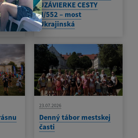
UZÁVIERKE CESTY
II/552 – most
Ukrajinská
23.07.2026
rásnu
Denný tábor mestskej
časti