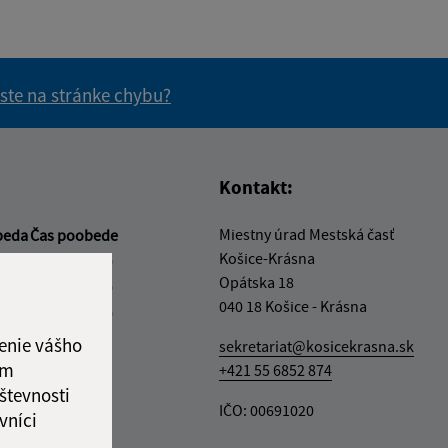
 ste na stránke chybu?
vás užitočné?
e pre vás užitočné?
Kontakt:
Miestny úrad Mestská časť
beda
Čas poobede
Košice-Krásna
2:00
13:00 - 17:00
Opátska 18
2:00
13:00 - 16:00
040 18 Košice - Krásna
2:00
13:00 - 17:00
ový deň
enie vášho
sekretariat@kosicekrasna.sk
2:00
ám
+421 55 6852 874
števnosti
ka:
12:00 - 13:00
IČO: 00691020
vníci