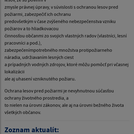
zmysle právnej úpravy, v súvislosti s ochranou lesov pred
požiarmi, zabezpečiť ich ochranu
predovšetkým v čase zvýšeného nebezpečenstva vzniku
požiarov a to hliadkovacou
činnosťou občanmi zo svojich vlastných radov (vlastníci, lesní
pracovníci a pod.),
zabezpečenímpotrebného množstva protipožiarneho
náradia, udržiavaním lesných ciest
a prípadných vodných zdrojov, ktoré môžu pomôcť pri včasnej
lokalizácii
ale aj uhasení vzniknutého požiaru.
Ochrana lesov pred požiarmi je nevyhnutnou súčasťou
ochrany životného prostredia, a
to nielen na úrovni zákonov, ale aj na úrovni bežného života
všetkých občanov.
Zoznam aktualít: