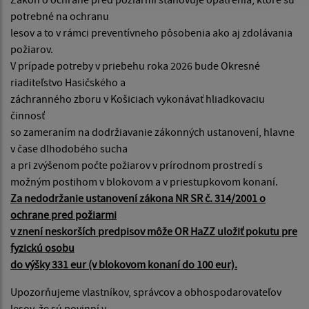
potrebné na ochranu
lesov a to v rámci preventívneho pôsobenia ako aj zdolávania
požiarov.
V prípade potreby v priebehu roka 2026 bude Okresné
riaditeľstvo Hasičského a
záchranného zboru v Košiciach vykonávať hliadkovaciu
činnosť
so zameraním na dodržiavanie zákonných ustanovení, hlavne
v čase dlhodobého sucha
a pri zvýšenom počte požiarov v prírodnom prostredí s
možným postihom v blokovom a v priestupkovom konaní.
Za nedodržanie ustanovení zákona NR SR č. 314/2001 o
ochrane pred požiarmi
v znení neskorších predpisov môže OR HaZZ uložiť pokutu pre
fyzickú osobu
do výšky 331 eur (v blokovom konaní do 100 eur).
Upozorňujeme vlastníkov, správcov a obhospodarovateľov
lesov, že sú povinní v