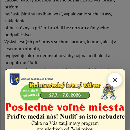
pričom
najčastejšími sú nedbanlivosť, vypaľovanie suchej trávy,
zakladanie
ohňa z rôznych príčin, hra detí bez dozoru a úmyselné
podpaľačstvo.
Výskyt lesných požiarov v suchom jarnom, letnom, ale aj v
jesennom období,
ovplyvňuje okrem nedostatku vlahy najmä nedbalosť a
neopatrnosť ľudí
pri manipulovaní s otvoreným ohňom vo voľnej prírode.
Malý ohníček na opekanie slaniny, odhodený nedopalok z
cigarety
ale najmä úmyselné vypaľovanie porastov bylín, kríkov a
stromov sú príčinou
veľkých škôd nielen na majetku a prírode, ale často aj na
zdraví
a životoch ľudí, ako sme tomu svedkami aj v súčasnosti.
Okresné riaditeľstvo Hasičského a záchranného zboru týmto