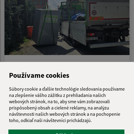
21.07.2026
Oznam - odstránenie zberného kontajnera na
Používame cookies
oblečenie
Súbory cookie a ďalšie technológie sledovania používame
na zlepšenie vášho zážitku z prehliadania našich
webových stránok, na to, aby sme vám zobrazovali
prispôsobený obsah a cielené reklamy, na analýzu
návštevnosti našich webových stránok a na pochopenie
toho, odkiaľ naši návštevníci prichádzajú.