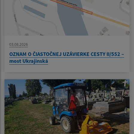
03.08.2026
OZNAM O ČIASTOČNEJ UZÁVIERKE CESTY II/552 –
most Ukrajinská