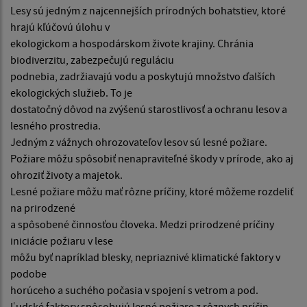
Lesy sú jedným z najcennejších prírodných bohatstiev, ktoré
hrajú kľúčovú úlohu v
ekologickom a hospodárskom živote krajiny. Chránia
biodiverzitu, zabezpečujú reguláciu
podnebia, zadržiavajú vodu a poskytujú množstvo ďalších
ekologických služieb. To je
dostatočný dôvod na zvýšenú starostlivosť a ochranu lesov a
lesného prostredia.
Jedným z vážnych ohrozovateľov lesov sú lesné požiare.
Požiare môžu spôsobiť nenapraviteľné škody v prírode, ako aj
ohroziť životy a majetok.
Lesné požiare môžu mať rôzne príčiny, ktoré môžeme rozdeliť
na prirodzené
a spôsobené činnosťou človeka. Medzi prirodzené príčiny
iniciácie požiaru v lese
môžu byť napríklad blesky, nepriaznivé klimatické faktory v
podobe
horúceho a suchého počasia v spojení s vetrom a pod.
Ľudské faktory spôsobujú lesné požiare z rôznych príčin,