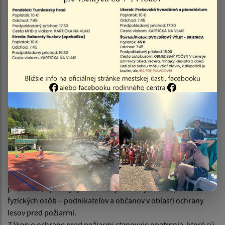
upozorňuje
fyzické osoby (občanov) na plnenie si povinnosti v zmysle
zákona o ochrane
pred požiarmi a vykonávacej vyhlášky o požiarnej prevencia,
že fyzická osoba
môže spaľovať suchú trávu, obrezky zo stromov a kríkov
na upravených hromadách, pri vhodných klimatických
podmienkach,
zabezpečení kontroly miesta spaľovania, zabezpečenia
spaľovania vhodnými hasiacimi prostriedkami
alebo pracovným náradím na zabránenie prípadného
rozšírenia ohňa.
Zákon č. 314/2001 Z. z. o ochrane pred požiarmi (ďalej len
"zákon o ochrane pred
požiarmi") upravuje povinnosti právnických osôb,
fyzických osôb – podnikateľov a občanov v oblasti ochrany
lesov pred požiarmi.
Zákon o ochrane pred požiarmi stanovuje opatrenia, ktoré sú