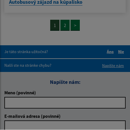
Autobusový zájazd na kúpalisko
1
2
>
Je táto stránka užitočná?
Áno
Nie
Boli tieto 
Boli 
Našli ste na stránke chybu?
Napíšte nám
Napíšte nám:
Meno (povinné)
E-mailová adresa (povinné)