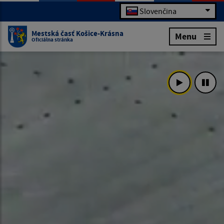
Slovenčina
Mestská časť Košice-Krásna
Menu
Oficiálna stránka