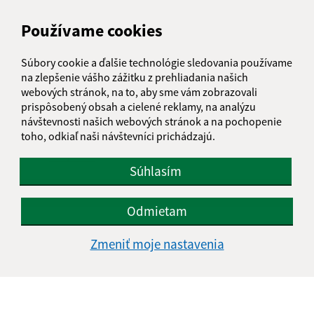
Text vašej správy (povinné)
Používame cookies
Súbory cookie a ďalšie technológie sledovania používame
na zlepšenie vášho zážitku z prehliadania našich
webových stránok, na to, aby sme vám zobrazovali
prispôsobený obsah a cielené reklamy, na analýzu
návštevnosti našich webových stránok a na pochopenie
toho, odkiaľ naši návštevníci prichádzajú.
Oboznámil som sa so
spracúvaním osobných
údajov
Súhlasím
Google reCaptcha Response
Odoslať správu
Odmietam
Zmeniť moje nastavenia
Úradné hodiny:
Deň
Čas doobeda
Čas poobede
Pondelok:
08:00 - 12:00
13:00 - 17:00