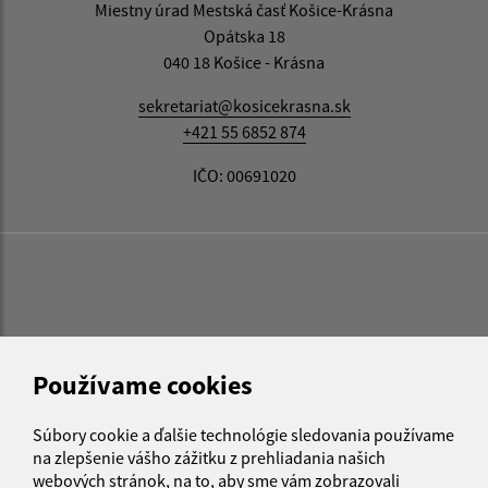
Miestny úrad Mestská časť Košice-Krásna
Opátska 18
040 18 Košice - Krásna
sekretariat@kosicekrasna.sk
+421 55 6852 874
IČO: 00691020
Používame cookies
Súbory cookie a ďalšie technológie sledovania používame
na zlepšenie vášho zážitku z prehliadania našich
webových stránok, na to, aby sme vám zobrazovali