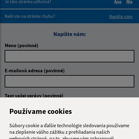
Je táto stránka užitočná?
Áno
Nie
Boli tieto 
Boli 
Našli ste na stránke chybu?
Napíšte nám
Napíšte nám:
Meno (povinné)
E-mailová adresa (povinné)
Text vašej správy (povinné)
Používame cookies
Súbory cookie a ďalšie technológie sledovania používame
na zlepšenie vášho zážitku z prehliadania našich
webových stránok, na to, aby sme vám zobrazovali