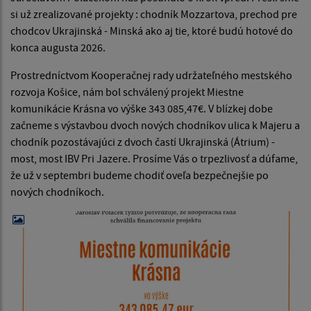
si už zrealizované projekty : chodník Mozzartova, prechod pre
chodcov Ukrajinská - Minská ako aj tie, ktoré budú hotové do
konca augusta 2026.
Prostredníctvom Kooperačnej rady udržateľného mestského
rozvoja Košice, nám bol schválený projekt Miestne
komunikácie Krásna vo výške 343 085,47€. V blízkej dobe
začneme s výstavbou dvoch nových chodníkov ulica k Majeru a
chodník pozostávajúci z dvoch častí Ukrajinská (Átrium) -
most, most IBV Pri Jazere. Prosíme Vás o trpezlivosť a dúfame,
že už v septembri budeme chodiť oveľa bezpečnejšie po
nových chodníkoch.