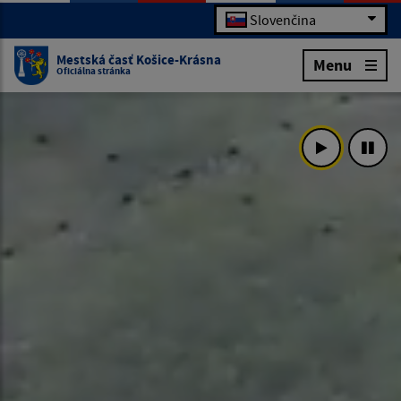
Slovenčina
Mestská časť Košice-Krásna
Menu
Oficiálna stránka