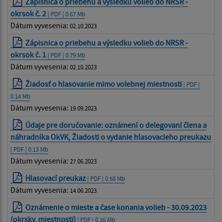
Zápisnica o priebehu a výsledku volieb do NRSR -
okrsok č. 2
| PDF | 0.67 Mb
Dátum vyvesenia:
02.10.2023
Zápisnica o priebehu a výsledku volieb do NRSR -
okrsok č. 1
| PDF | 0.79 Mb
Dátum vyvesenia:
02.10.2023
Žiadosť o hlasovanie mimo volebnej miestnosti
| PDF |
0.14 Mb
Dátum vyvesenia:
19.09.2023
Údaje pre doručovanie: oznámení o delegovaní člena a
náhradníka OkVK, Žiadosti o vydanie hlasovacieho preukazu
| PDF | 0.13 Mb
Dátum vyvesenia:
27.06.2023
Hlasovací preukaz
| PDF | 0.58 Mb
Dátum vyvesenia:
14.06.2023
Oznámenie o mieste a čase konania volieb - 30.09.2023
(okrsky, miestnosti)
| PDF | 0.16 Mb