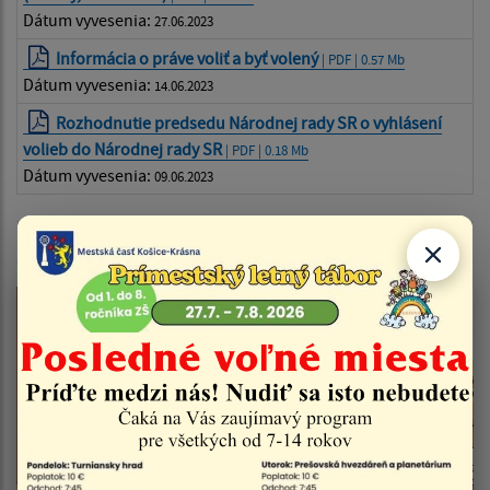
Dátum vyvesenia:
27.06.2023
Informácia o práve voliť a byť volený
| PDF | 0.57 Mb
Dátum vyvesenia:
14.06.2023
Rozhodnutie predsedu Národnej rady SR o vyhlásení
volieb do Národnej rady SR
| PDF | 0.18 Mb
Dátum vyvesenia:
09.06.2023
Zoznam aktualít: