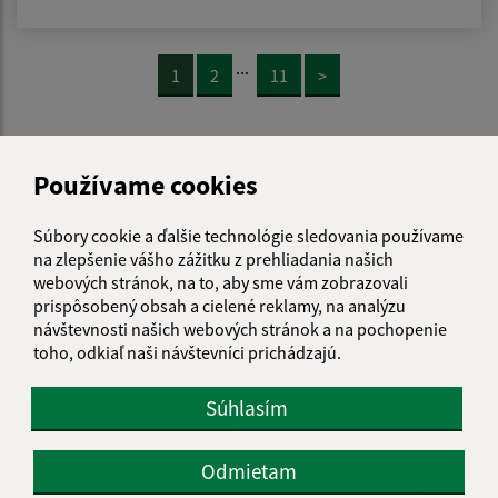
...
1
2
11
>
Je táto stránka užitočná?
Áno
Nie
Používame cookies
Boli tieto 
Boli 
Našli ste na stránke chybu?
Napíšte nám
Súbory cookie a ďalšie technológie sledovania používame
na zlepšenie vášho zážitku z prehliadania našich
webových stránok, na to, aby sme vám zobrazovali
Napíšte nám:
prispôsobený obsah a cielené reklamy, na analýzu
návštevnosti našich webových stránok a na pochopenie
Meno (povinné)
toho, odkiaľ naši návštevníci prichádzajú.
Súhlasím
E-mailová adresa (povinné)
Odmietam