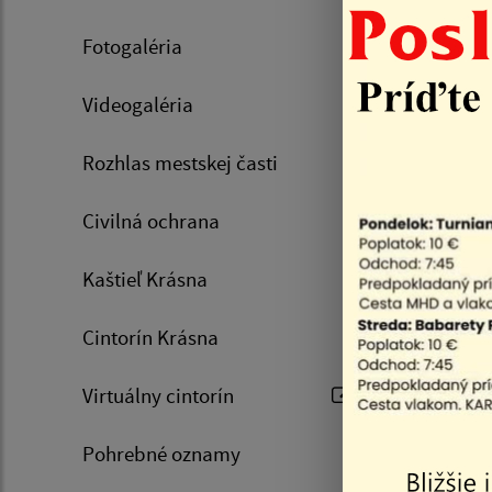
26.04.
Fotogaléria
Toto je o
Oficiálne
Videogaléria
Rozhlas mestskej časti
Zozn
Civilná ochrana
Kaštieľ Krásna
Cintorín Krásna
Virtuálny cintorín
06.08.20
Pohrebné oznamy
Oznam