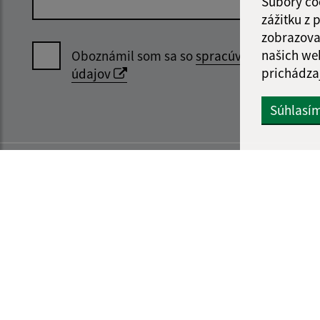
Súbory co
zážitku z
zobrazova
našich we
Oboznámil som sa so
spracúvaním osobný
prichádza
údajov
Súhlasí