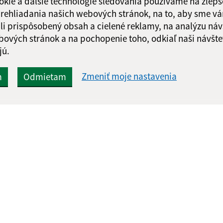
okie a ďalšie technológie sledovania používame na zlepš
 prehliadania našich webových stránok, na to, aby sme v
li prispôsobený obsah a cielené reklamy, na analýzu náv
Google reCaptcha Response
Odoslať
bových stránok a na pochopenie toho, odkiaľ naši návšte
ch
správu
jú.
Zmeniť moje nastavenia
m
Odmietam