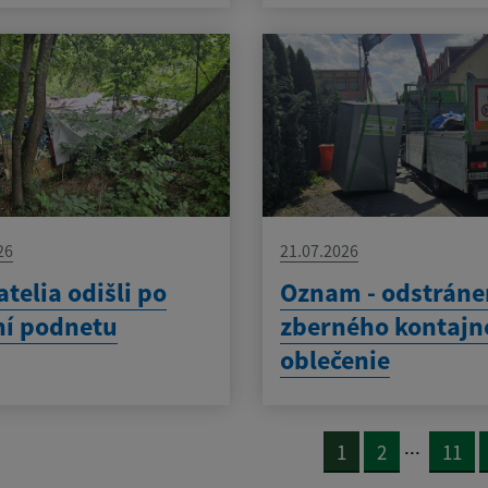
26
21.07.2026
telia odišli po
Oznam - odstráne
ní podnetu
zberného kontajn
oblečenie
...
1
2
11