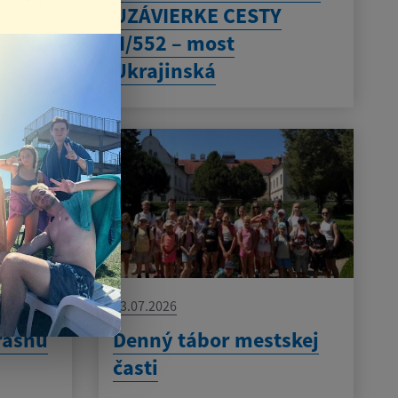
UZÁVIERKE CESTY
II/552 – most
Ukrajinská
23.07.2026
rásnu
Denný tábor mestskej
časti