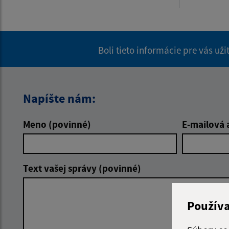
Boli tieto informácie pre vás už
Napíšte nám:
Meno (povinné)
E-mailová 
Text vašej správy (povinné)
Použív