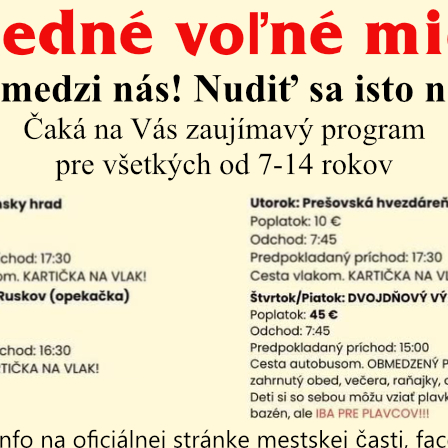
2024
ficiálna webová stránka mestskej časti Košice-Krásna.
 stránky využívajú doménu kosicekrasna.sk.
am aktualít:
26
04.08.2026
 - Vakcinácia
Vyhlásenie času