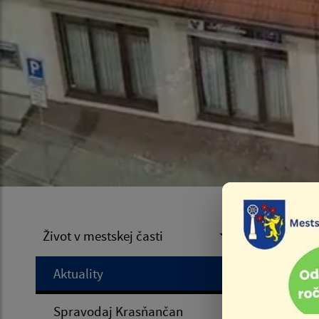
Dom
Život v mestskej časti
Aktuality
Úvod
Spravodaj Krasňančan