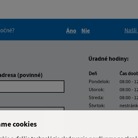
itočné?
Našli
Áno
Nie
Boli tieto informácie pre 
Boli tieto informáci
Úradné hodiny:
Deň
Čas doo
adresa (povinné)
Pondelok:
08:00 - 1
Utorok:
08:00 - 1
Streda:
08:00 - 1
Štvrtok:
nestránk
Piatok:
08:00 - 1
ame cookies
Obedňajšia prestáv