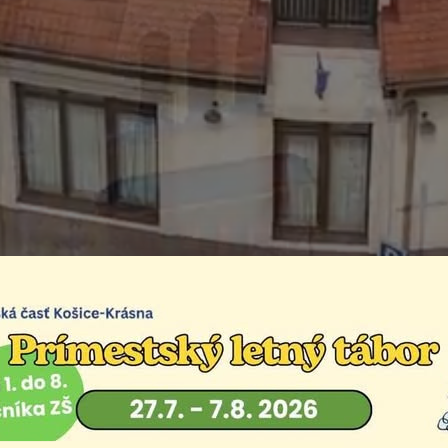
éna kosicekrasna.sk
Život v mestskej časti
Aktuality
Doména kosicekr