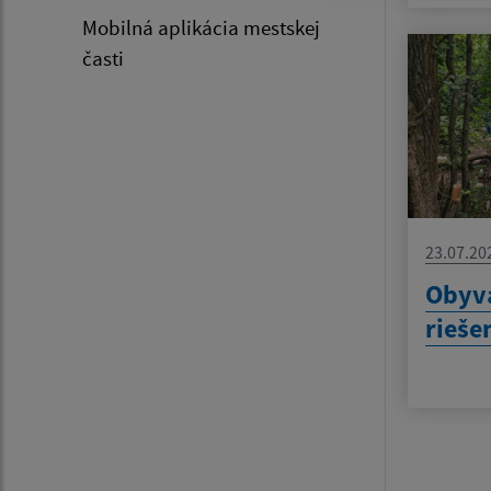
Mobilná aplikácia mestskej
časti
23.07.20
Obyva
rieše