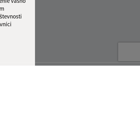
enie vášho
ám
števnosti
vníci