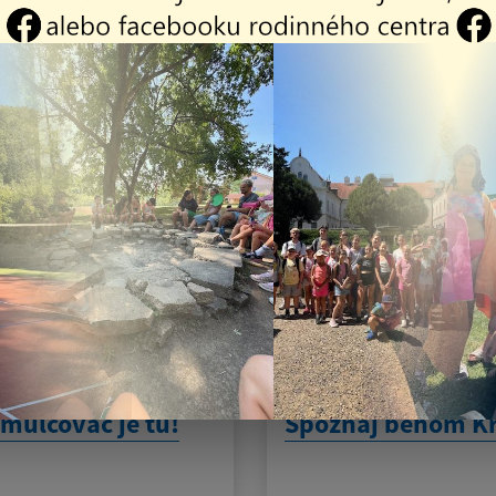
a mačiek
zvýšeného
.2026
nebezpečenstva a
vzniku požiaru
26
28.07.2026
mulčovač je tu!
Spoznaj behom K