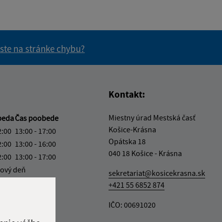
 ste na stránke chybu?
vás užitočné?
e pre vás užitočné?
Kontakt:
Miestny úrad Mestská časť
beda
Čas poobede
Košice-Krásna
2:00
13:00 - 17:00
Opátska 18
2:00
13:00 - 16:00
040 18 Košice - Krásna
2:00
13:00 - 17:00
ový deň
sekretariat@kosicekrasna.sk
2:00
+421 55 6852 874
ka:
12:00 - 13:00
IČO: 00691020