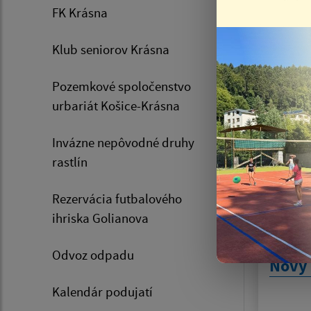
psov 
FK Krásna
08.08
Klub seniorov Krásna
Pozemkové spoločenstvo
urbariát Košice-Krásna
Invázne nepôvodné druhy
rastlín
Rezervácia futbalového
ihriska Golianova
29.07.20
Odvoz odpadu
Nový 
Kalendár podujatí